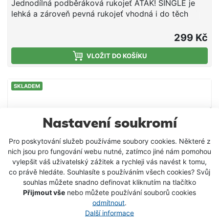
Jednodílná podběráková rukojeť ATAK! SINGLE je
lehká a zároveň pevná rukojeť vhodná i do těch
nejnáročnějších podmínek. Stane se vaším
neodmyslitelným společníkem při lovu ze člunu ale i
299 Kč
ze břehu. Zajisté osloví každého milovníka přívlače,
ale i muškaření. Tělo rukojeti postavené na kvalitním
VLOŽIT DO KOŠÍKU
24T karbonu vyniká svojí hmotností, což oceníte
hlavně při častých změnách lovného místa. Na
SKLADEM
rukojeti je umístěna protiskluzová guma, která je
velmi příjemná na dotek a zabrání vyklouznutí při
jakékoli manipulaci. Konec rukojeti je osazen
pojistným lankem, které si můžete provléct přes
Nastavení soukromí
ruku nebo část oděvu, popřípadě na člunu o pevnou
Pro poskytování služeb používáme soubory cookies. Některé z
část konstrukce, aby se zamezilo ztrátě podběráku.
nich jsou pro fungování webu nutné, zatímco jiné nám pomohou
Rukojeť je osazena univerzálním závitem, který sedí
vylepšit váš uživatelský zážitek a rychleji vás navést k tomu,
na většinu podběrákových hlav. Doporučujeme
co právě hledáte. Souhlasíte s používáním všech cookies? Svůj
hlavně kombinaci s podběrákovou hlavou Delphin
souhlas můžete snadno definovat kliknutím na tlačítko
ATAK! SP-R FLOATY pro zhotovení kompletu, který
Přijmout vše
nebo můžete používání souborů cookies
bude spolu ladit nejen funkčně, ale i vizuálně.
odmítnout
.
Technické parametry: Model: 40cm / 1 díl Materiál
Další informace
rukojeti: uhlíková vlákna Průměr rukojeti nad