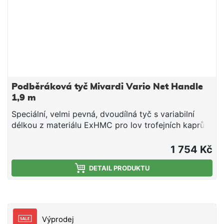
hlavně kombinaci s podběrákovou hlavou Delphin
ATAK! SP-R FLOATY pro zhotovení kompletu, který
bude spolu ladit nejen funkčně, ale i vizuálně.
Technické parametry: Model: 90cm / 1 díl Materiál
rukojeti: uhlíková vlákna Průměr rukojeti nad
rukojetí: 16,2mm Transportní délka: 92 cm Hmotnost
rukojeti: 94g
Podběráková tyč Mivardi Vario Net Handle
1,9 m
Speciální, velmi pevná, dvoudílná tyč s variabilní
délkou z materiálu ExHMC pro lov trofejních kaprů.
Nabízí praktickou přepravní délku při zachování
vlastností kvalitních jednodílných tyčí.
1 754 Kč
DETAIL PRODUKTU
Výprodej