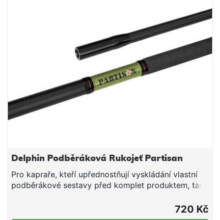
povrchem pro dokonalý úchop Silný kovový blok a
lehký design
Delphin Podběráková Rukojeť Partisan
Pro kapraře, kteří upřednostňují vyskládání vlastní
podběrákové sestavy před komplet produktem, tady
je rukojeť s označením PARTISAN. Jde o cenově
základní model rukojeti, který však díky svým
720 Kč
vlastnostem bez problémů zvládne i výzvy "těžké"