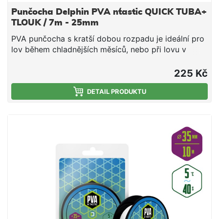
Punčocha Delphin PVA n´tastic QUICK TUBA+
TLOUK / 7m - 25mm
PVA punčocha s kratší dobou rozpadu je ideální pro
lov během chladnějších měsíců, nebo při lovu v
mělčích hloubkách, kde montáž klesá kratší dobu ke
dnu. Jedná se o vysoce kvalitní produkt, při kterém
225 Kč
díky důkladnému pletení nedochází ke svévolnému
trhání punčochy a zároveň se výborně plní i velmi
DETAIL PRODUKTU
jemnými částicemi, čímž budete moci spolu s
nástrahou poslat do vody i maximálně atraktivní
návnadu přímo na montáži. Součástí balení je tuba a
tlouk, které umožňují snadné plnění punčochy
vnadící směsí. PVA punčocha se po čase přímo
úměrném teplotě vody rozpustí a tak uvolní krmnou
směs v bezprostřední blízkosti nástrahy, čímž
výrazně zvýší její atraktivnost pro kaprovité ryby.
Upozornění: PVA produkty jsou vodou rozpustné,
manipulujte s nimi proto jen se suchýma rukama, aby
nedošlo k jejich deformaci či poškození. Technické