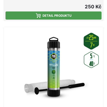
mělčích hloubkách, kde montáž klesá kratší dobu ke
dnu. Jedná se o vysoce kvalitní produkt, při kterém
250 Kč
díky důkladnému pletení nedochází ke svévolnému
trhání punčochy a zároveň se výborně plní i velmi
DETAIL PRODUKTU
jemnými částicemi, čímž budete moci spolu s
nástrahou poslat do vody i maximálně atraktivní
návnadu přímo na montáži. Součástí balení je tuba a
tlouk, které umožňují snadné plnění punčochy
vnadící směsí. PVA punčocha se po čase přímo
úměrném teplotě vody rozpustí a tak uvolní krmnou
směs v bezprostřední blízkosti nástrahy, čímž
výrazně zvýší její atraktivnost pro kaprovité ryby.
Upozornění: PVA produkty jsou vodou rozpustné,
manipulujte s nimi proto jen se suchýma rukama, aby
nedošlo k jejich deformaci či poškození. Technické
parametry: Průměr: 35mm (široká) Délka: 7m Doba
rozpustnosti: cca 40s/5°C voda