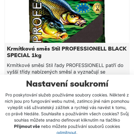
ložisek Převod 4,1:1 Hmotnost 635g Extra pomalá
oscilace pro dokonalé ukládání vlasce Jedno
otočení kličky = 95cm navinutého vlasce Brzda
“Fast Drag” – nejdokonalejší brzdný systém pro lov
kaprů Kapacita 0,30mm/560m; 0,35mm/415m;
0,40mm/320m {VIDEOGALLERY|8}
Krmítková směs Stil PROFESSIONELL BLACK
SPECIAL 1kg
Krmítkové směsi Stil řady PROFESSIONELL patří do
vyšší třídy nabízených směsí a vyznačují se
především vysokou jakostí použitých surovin a velmi
Nastavení soukromí
dobrou zpracovatelností. Ať už lovíte na stojatých,
79 Kč
mírně tekoucích, či velmi proudných vodách, v rámci
Pro poskytování služeb používáme soubory cookies. Některé z
této řady krmení si hravě vyberete. Středně hrubé,
DETAIL PRODUKTU
nich jsou pro fungování webu nutné, zatímco jiné nám pomohou
tmavé krmení, které vyniká svou univerzálností. Lze
vylepšit váš uživatelský zážitek a rychleji vás navést k tomu,
jej s úspěchem používat jak na stojatých, tak
co právě hledáte. Souhlasíte s používáním všech cookies? Svůj
SKLADEM
tekoucích vodách. Díky pozvolnému uvolňování
souhlas můžete snadno definovat kliknutím na tlačítko
atraktorů udrží ryby po dlouhou dobu na krmném
Přijmout vše
nebo můžete používání souborů cookies
místě. Tato směs navíc nemá příliš "ostré" aroma,
odmítnout
.