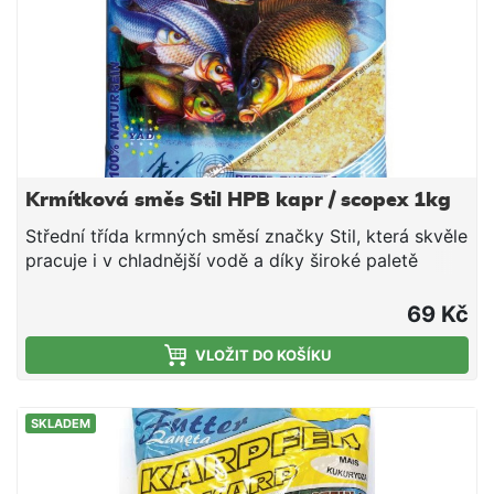
Krmítková směs Stil HPB kapr / scopex 1kg
Střední třída krmných směsí značky Stil, která skvěle
pracuje i v chladnější vodě a díky široké paletě
příchutí a barevných provedení si lze vybrat tu
pravou směs pro daný revír či cílovou rybu. V rámci
69 Kč
poměru ceny a nabízené kvality tyto směsi jen těžko
hledají konkurenci - doporučujeme. Složení: Mleté
VLOŽIT DO KOŠÍKU
pečivo Mletá obilná zrna Drcená olejnatá
semena Aromata Vysoký obsah proteinů Světlá
SKLADEM
krmítková směs s příchutí scopex, která je
uzpůsobena především k lovu kaprů.