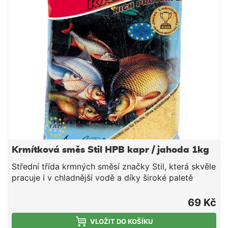
dovlhčujeme. Po vsáknutí a vzniku vhodné
konzistence plníme do krmítek.
Krmítková směs Stil HPB kapr / jahoda 1kg
Střední třída krmných směsí značky Stil, která skvěle
pracuje i v chladnější vodě a díky široké paletě
příchutí a barevných provedení si lze vybrat tu
pravou směs pro daný revír či cílovou rybu. V rámci
69 Kč
poměru ceny a nabízené kvality tyto směsi jen těžko
hledají konkurenci - doporučujeme. Složení: Mleté
VLOŽIT DO KOŠÍKU