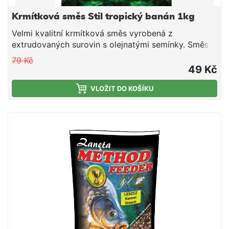
Krmítková směs Stil tropický banán 1kg
Velmi kvalitní krmítková směs vyrobená z
extrudovaných surovin s olejnatými semínky. Směs
je vhodná pro použití v průběhu celé sezony. Jedná
79 Kč
se o směs tepelně upravených obilovin a olejnatin,
49 Kč
doplněnou o živočišné moučky a atraktivní aroma.
Směs je ideální pro použití do krmítek, ale i do
VLOŽIT DO KOŠÍKU
krmných raket společně s partiklem či peletami.
Návod na použití: Směs smícháme s vodou
potřebnou k dostatečnému navlhčení. Směs vždy
vlhčíme raději méně a chvilku čekáme do vsáknutí. V
závislosti na povaze směsi, směs pouze opatrně
dovlhčujeme. Po vsáknutí a vzniku vhodné
konzistence plníme do krmítek.