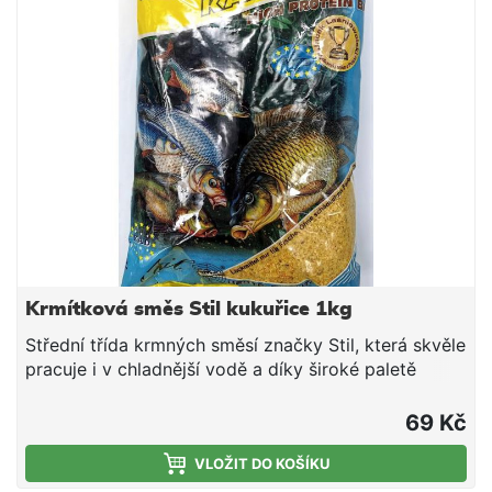
Krmítková směs Stil kukuřice 1kg
Střední třída krmných směsí značky Stil, která skvěle
pracuje i v chladnější vodě a díky široké paletě
příchutí a barevných provedení si lze vybrat tu
pravou směs pro daný revír či cílovou rybu. V rámci
69 Kč
poměru ceny a nabízené kvality tyto směsi jen těžko
hledají konkurenci - doporučujeme. Složení: Mleté
VLOŽIT DO KOŠÍKU
pečivo Mletá obilná zrna Drcená olejnatá