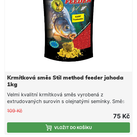
konzistence plníme do krmítek.
Krmítková směs Stil method feeder jahoda
1kg
Velmi kvalitní krmítková směs vyrobená z
extrudovaných surovin s olejnatými semínky. Směs
je vhodná pro použití v průběhu celé sezony. Jedná
109 Kč
se o směs tepelně upravených obilovin a olejnatin,
75 Kč
doplněnou o živočišné moučky a atraktivní aroma.
Směs je ideální pro použití do krmítek, ale i do
VLOŽIT DO KOŠÍKU
krmných raket společně s partiklem či peletami.