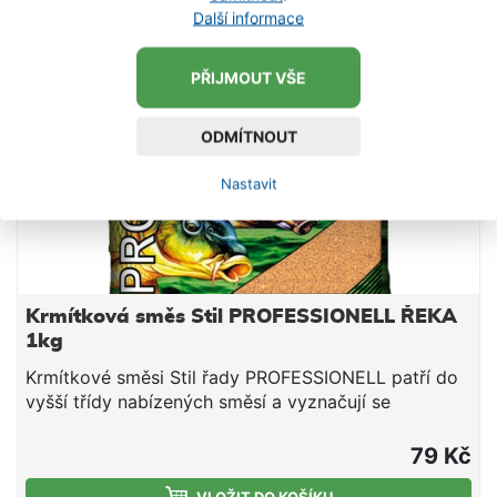
díky čemuž je ideální pro přidávání dalšího partiklu,
Další informace
nebo pro kombinace s jinými směsmi -
DOPORUČUJEME!
PŘIJMOUT VŠE
ODMÍTNOUT
Nastavit
Krmítková směs Stil PROFESSIONELL ŘEKA
1kg
Krmítkové směsi Stil řady PROFESSIONELL patří do
vyšší třídy nabízených směsí a vyznačují se
především vysokou jakostí použitých surovin a velmi
dobrou zpracovatelností. Ať už lovíte na stojatých,
79 Kč
mírně tekoucích, či velmi proudných vodách, v rámci