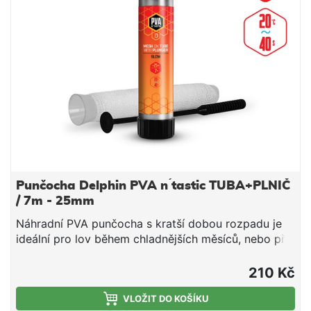
krmnou směs v bezprostřední blízkosti nástrahy,
čímž výrazně zvýší její atraktivnost pro kaprovité
ryby. Upozornění: PVA produkty jsou vodou
rozpustné, manipulujte s nimi proto jen se suchýma
rukama, aby nedošlo k jejich deformaci či
poškození. Technické parametry: Průměr:
25mm(úzká) Délka: 7m Doba rozpustnosti: cca
40s/20°C voda
Punčocha Delphin PVA n ́tastic TUBA+PLNIČ
/ 7m - 25mm
Náhradní PVA punčocha s kratší dobou rozpadu je
ideální pro lov během chladnějších měsíců, nebo při
lovu v mělčích hloubkách, kde montáž klesá kratší
dobu ke dnu. Jedná se o vysoce kvalitní produkt, při
210 Kč
kterém díky důkladnému pletení nedochází ke
svévolnému trhání punčochy a zároveň se výborně
VLOŽIT DO KOŠÍKU