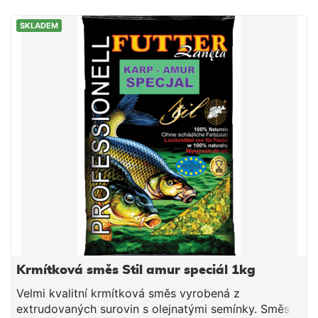
semena Aromata Vysoký obsah proteinů Světlá
SKLADEM
krmítková směs s příchutí scopex, která je
uzpůsobena především k lovu kaprů.
Krmítková směs Stil amur speciál 1kg
Velmi kvalitní krmítková směs vyrobená z
extrudovaných surovin s olejnatými semínky. Směs