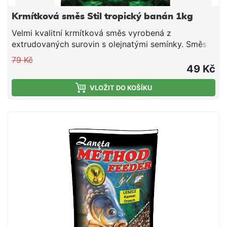
Krmítková směs Stil tropický banán 1kg
Velmi kvalitní krmítková směs vyrobená z
extrudovaných surovin s olejnatými semínky. Směs
je vhodná pro použití v průběhu celé sezony. Jedná
79 Kč
se o směs tepelně upravených obilovin a olejnatin,
49 Kč
doplněnou o živočišné moučky a atraktivní aroma.
Směs je ideální pro použití do krmítek, ale i do
VLOŽIT DO KOŠÍKU
krmných raket společně s partiklem či peletami.
Návod na použití: Směs smícháme s vodou
potřebnou k dostatečnému navlhčení. Směs vždy
vlhčíme raději méně a chvilku čekáme do vsáknutí. V
závislosti na povaze směsi, směs pouze opatrně
dovlhčujeme. Po vsáknutí a vzniku vhodné
konzistence plníme do krmítek.