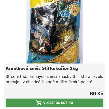
Krmítková směs Stil kukuřice 1kg
Střední třída krmných směsí značky Stil, která skvěle
pracuje i v chladnější vodě a díky široké paletě
příchutí a barevných provedení si lze vybrat tu
pravou směs pro daný revír či cílovou rybu. V rámci
69 Kč
poměru ceny a nabízené kvality tyto směsi jen těžko
hledají konkurenci - doporučujeme. Složení: Mleté
VLOŽIT DO KOŠÍKU
pečivo Mletá obilná zrna Drcená olejnatá