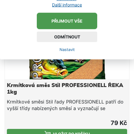
díky čemuž je ideální pro přidávání dalšího partiklu,
Další informace
nebo pro kombinace s jinými směsmi -
DOPORUČUJEME!
PŘIJMOUT VŠE
ODMÍTNOUT
Nastavit
Krmítková směs Stil PROFESSIONELL ŘEKA
1kg
Krmítkové směsi Stil řady PROFESSIONELL patří do
vyšší třídy nabízených směsí a vyznačují se
především vysokou jakostí použitých surovin a velmi
dobrou zpracovatelností. Ať už lovíte na stojatých,
79 Kč
mírně tekoucích, či velmi proudných vodách, v rámci