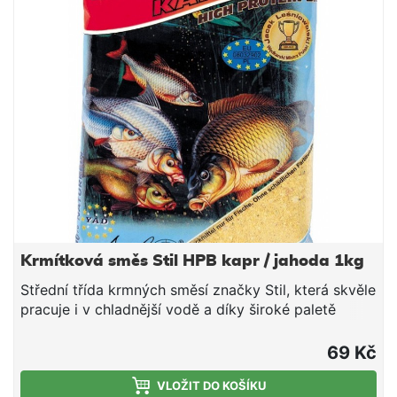
dovlhčujeme. Po vsáknutí a vzniku vhodné
konzistence plníme do krmítek.
Krmítková směs Stil HPB kapr / jahoda 1kg
Střední třída krmných směsí značky Stil, která skvěle
pracuje i v chladnější vodě a díky široké paletě
příchutí a barevných provedení si lze vybrat tu
pravou směs pro daný revír či cílovou rybu. V rámci
69 Kč
poměru ceny a nabízené kvality tyto směsi jen těžko
hledají konkurenci - doporučujeme. Složení: Mleté
VLOŽIT DO KOŠÍKU