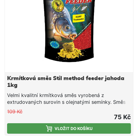
konzistence plníme do krmítek.
Krmítková směs Stil method feeder jahoda
1kg
Velmi kvalitní krmítková směs vyrobená z
extrudovaných surovin s olejnatými semínky. Směs
je vhodná pro použití v průběhu celé sezony. Jedná
109 Kč
se o směs tepelně upravených obilovin a olejnatin,
75 Kč
doplněnou o živočišné moučky a atraktivní aroma.
Směs je ideální pro použití do krmítek, ale i do
VLOŽIT DO KOŠÍKU
krmných raket společně s partiklem či peletami.