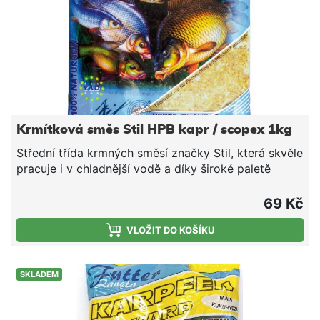
Krmítková směs Stil HPB kapr / scopex 1kg
Střední třída krmných směsí značky Stil, která skvěle
pracuje i v chladnější vodě a díky široké paletě
příchutí a barevných provedení si lze vybrat tu
pravou směs pro daný revír či cílovou rybu. V rámci
69 Kč
poměru ceny a nabízené kvality tyto směsi jen těžko
hledají konkurenci - doporučujeme. Složení: Mleté
VLOŽIT DO KOŠÍKU
pečivo Mletá obilná zrna Drcená olejnatá
semena Aromata Vysoký obsah proteinů Světlá
SKLADEM
krmítková směs s příchutí scopex, která je
uzpůsobena především k lovu kaprů.