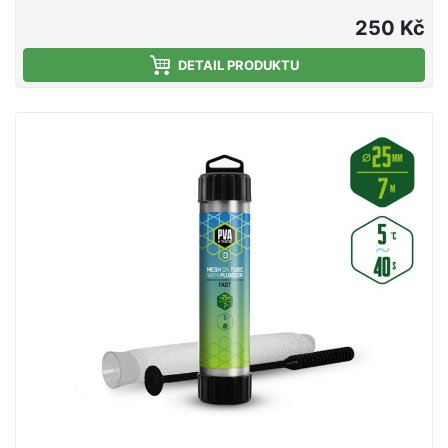
mělčích hloubkách, kde montáž klesá kratší dobu ke
dnu. Jedná se o vysoce kvalitní produkt, při kterém
250 Kč
díky důkladnému pletení nedochází ke svévolnému
trhání punčochy a zároveň se výborně plní i velmi
DETAIL PRODUKTU
jemnými částicemi, čímž budete moci spolu s
nástrahou poslat do vody i maximálně atraktivní
návnadu přímo na montáži. Součástí balení je tuba a
tlouk, které umožňují snadné plnění punčochy
vnadící směsí. PVA punčocha se po čase přímo
úměrném teplotě vody rozpustí a tak uvolní krmnou
směs v bezprostřední blízkosti nástrahy, čímž
výrazně zvýší její atraktivnost pro kaprovité ryby.
Upozornění: PVA produkty jsou vodou rozpustné,
manipulujte s nimi proto jen se suchýma rukama, aby
nedošlo k jejich deformaci či poškození. Technické
parametry: Průměr: 35mm (široká) Délka: 7m Doba
rozpustnosti: cca 40s/5°C voda