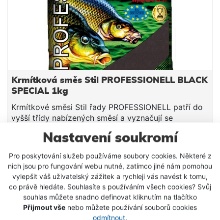
ložisek Převod 4,1:1 Hmotnost 635g Extra pomalá
oscilace pro dokonalé ukládání vlasce Jedno
otočení kličky = 95cm navinutého vlasce Brzda
“Fast Drag” – nejdokonalejší brzdný systém pro lov
kaprů Kapacita 0,30mm/560m; 0,35mm/415m;
0,40mm/320m {VIDEOGALLERY|8}
Krmítková směs Stil PROFESSIONELL BLACK
SPECIAL 1kg
Krmítkové směsi Stil řady PROFESSIONELL patří do
vyšší třídy nabízených směsí a vyznačují se
především vysokou jakostí použitých surovin a velmi
Nastavení soukromí
dobrou zpracovatelností. Ať už lovíte na stojatých,
79 Kč
mírně tekoucích, či velmi proudných vodách, v rámci
Pro poskytování služeb používáme soubory cookies. Některé z
této řady krmení si hravě vyberete. Středně hrubé,
DETAIL PRODUKTU
nich jsou pro fungování webu nutné, zatímco jiné nám pomohou
tmavé krmení, které vyniká svou univerzálností. Lze
vylepšit váš uživatelský zážitek a rychleji vás navést k tomu,
jej s úspěchem používat jak na stojatých, tak
co právě hledáte. Souhlasíte s používáním všech cookies? Svůj
SKLADEM
tekoucích vodách. Díky pozvolnému uvolňování
souhlas můžete snadno definovat kliknutím na tlačítko
atraktorů udrží ryby po dlouhou dobu na krmném
Přijmout vše
nebo můžete používání souborů cookies
místě. Tato směs navíc nemá příliš "ostré" aroma,
odmítnout
.