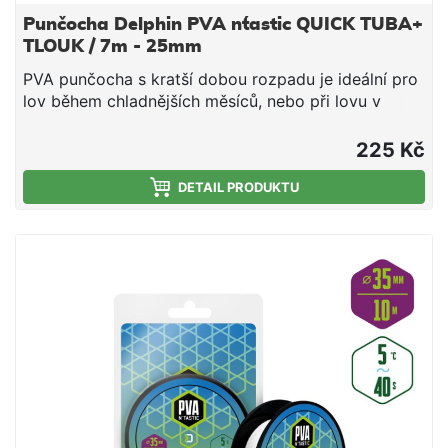
Punčocha Delphin PVA n´tastic QUICK TUBA+
TLOUK / 7m - 25mm
PVA punčocha s kratší dobou rozpadu je ideální pro
lov během chladnějších měsíců, nebo při lovu v
mělčích hloubkách, kde montáž klesá kratší dobu ke
dnu. Jedná se o vysoce kvalitní produkt, při kterém
225 Kč
díky důkladnému pletení nedochází ke svévolnému
trhání punčochy a zároveň se výborně plní i velmi
DETAIL PRODUKTU
jemnými částicemi, čímž budete moci spolu s
nástrahou poslat do vody i maximálně atraktivní
návnadu přímo na montáži. Součástí balení je tuba a
tlouk, které umožňují snadné plnění punčochy
vnadící směsí. PVA punčocha se po čase přímo
úměrném teplotě vody rozpustí a tak uvolní krmnou
směs v bezprostřední blízkosti nástrahy, čímž
výrazně zvýší její atraktivnost pro kaprovité ryby.
Upozornění: PVA produkty jsou vodou rozpustné,
manipulujte s nimi proto jen se suchýma rukama, aby
nedošlo k jejich deformaci či poškození. Technické