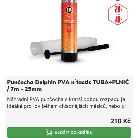
krmnou směs v bezprostřední blízkosti nástrahy,
čímž výrazně zvýší její atraktivnost pro kaprovité
ryby. Upozornění: PVA produkty jsou vodou
rozpustné, manipulujte s nimi proto jen se suchýma
rukama, aby nedošlo k jejich deformaci či
poškození. Technické parametry: Průměr:
25mm(úzká) Délka: 7m Doba rozpustnosti: cca
40s/20°C voda
Punčocha Delphin PVA n ́tastic TUBA+PLNIČ
/ 7m - 25mm
Náhradní PVA punčocha s kratší dobou rozpadu je
ideální pro lov během chladnějších měsíců, nebo při
lovu v mělčích hloubkách, kde montáž klesá kratší
dobu ke dnu. Jedná se o vysoce kvalitní produkt, při
210 Kč
kterém díky důkladnému pletení nedochází ke
svévolnému trhání punčochy a zároveň se výborně
VLOŽIT DO KOŠÍKU