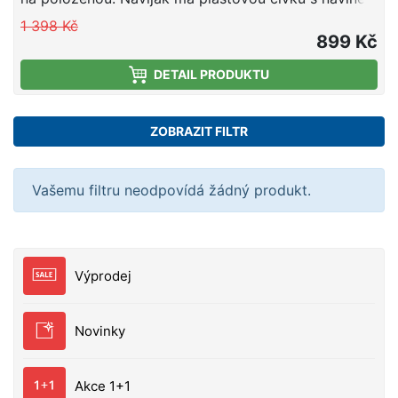
vlasce o průměru 0,30mm. Vigor Carp 2 je opatřen
1 398 Kč
přední a volnoběžnou brzdou, které jsou
899 Kč
nastavitelné dle potřeb rybáře. Parametry: Velikost
DETAIL PRODUKTU
4000 Kapacita 0,30 mm / 175 m Hmotnost 350 g
Převod 5,2:1 Ložisko 1 Plastová cívka s návinem
vlasce o průměru 0,28 mm
ZOBRAZIT FILTR
Vašemu filtru neodpovídá žádný produkt.
Výprodej
Novinky
Akce 1+1