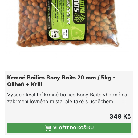
Krmné Boilies Bony Baits 20 mm / 5kg -
Oliheň + Krill
Vysoce kvalitní krmné boilies Bony Baits vhodné na
zakrmení lovného místa, ale také s úspěchem
použitelné pod háček. Krmné boilies je složeno z
kvalitních surovin, rybích mouček, olejů a drcených
349 Kč
semen, které ve vodě zanechávají lákavou chuťovou
VLOŽIT DO KOŠÍKU
a pachovou stopu. Boilies má vysoký podíl
esenciálních aminokyselin, nenasycených mastných