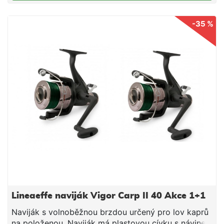
přednosti patří v neposlední řadě kovová cívka,
náhradní grafitová cívka a ergonomická klička.
-35 %
Parametry: Velikost 60 Kapacita 0,45mm / 140m
Převod 5,2:1 Počet ložisek 6+1 Kovová cívka +
náhradní grafitová Hmotnost 490g
Lineaeffe naviják Vigor Carp II 40 Akce 1+1
Naviják s volnoběžnou brzdou určený pro lov kaprů
na položenou. Naviják má plastovou cívku s návinem