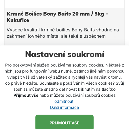
Krmné Boilies Bony Baits 20 mm / 5kg -
Kukuřice
Vysoce kvalitní krmné boilies Bony Baits vhodné na
zakrmení lovného místa, ale také s úspěchem
použitelné pod háček. Krmné boilies je složeno z
kvalitních surovin, rybích mouček, olejů a drcených
349 Kč
Nastavení soukromí
semen, které ve vodě zanechávají lákavou chuťovou
VLOŽIT DO KOŠÍKU
a pachovou stopu. Boilies má vysoký podíl
Pro poskytování služeb používáme soubory cookies. Některé z
esenciálních aminokyselin, nenasycených mastných
nich jsou pro fungování webu nutné, zatímco jiné nám pomohou
kyselin a kompletní vitaminový premix. Složení
vylepšit váš uživatelský zážitek a rychleji vás navést k tomu,
SKLADEM
společně s aromaty dodává boilisu neodolatelnou
co právě hledáte. Souhlasíte s používáním všech cookies? Svůj
vůni a také vysokou stravitelnost. Díky kvalitnímu a
souhlas můžete snadno definovat kliknutím na tlačítko
pečlivému zpracování se boilies ve vodě pomalu
Přijmout vše
nebo můžete používání souborů cookies
rozpoští a pozvolna uvoňuje do vody své lákavé
odmítnout
.
vůně a chutě. Doba rozpustosti se bohybuije v
Další informace
závislosti na teplotě vody a aktivitě ryb mezi 6-10
hodinami, což z něj dělá perfektní zbraň na kvalitní
PŘIJMOUT VŠE
zákrm a lov velkých kaprů!