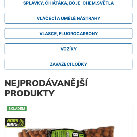
SPLÁVKY, ČIHÁTÁKA, BÓJE, CHEM.SVĚTLA
VLÁČECÍ A UMĚLÉ NÁSTRAHY
VLASCE, FLUOROCARBONY
VOZÍKY
ZAVÁŽECÍ LOĎKY
NEJPRODÁVANĚJŠÍ
PRODUKTY
SKLADEM