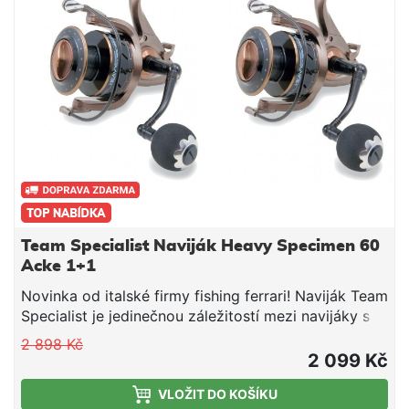
používání. Perfetkní volba pro lov na plavanou a
jemný lov na feeder nebo přívlač. Parametry:
Velikost 30 Kapacita 0,165mm / 220m Převod 5,1:1
Počet ložisek 5+1 Kovová cívka Hmotnost 240g
Team Specialist Naviják Heavy Specimen 60
Acke 1+1
Novinka od italské firmy fishing ferrari! Naviják Team
Specialist je jedinečnou záležitostí mezi navijáky s
volnoběžnou brzdou. Volnoběžná brzda lze nastavit
2 898 Kč
speciální regulací. Ultrahladký mechanismus a
2 099 Kč
počítačově vyvážený rotor spolu se sedmi ložisky
VLOŽIT DO KOŠÍKU
zajišťují hladký a perfektní chod. Mezi další