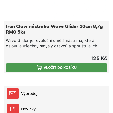
Iron Claw nástraha Wave Glider 10cm 8,7g
RMO 5ks
Wave Glider je revoluční umělá nástraha, která
oslovuje všechny smysly dravců a spouští jejich
žravý reflex. Na silně prochytávaných vodách už
ryby viděly opravdu hodně a bývají podezřívavé –
125 Kč
právě tady Wave Glider vyniká. Jemné impulzy
VLOŽIT DO KOŠÍKU
vysílá pomocí souvislých bočních „ploutví“, které
jsou v pohybu i při těch nejmenších fázích propadu.
Tyto signály zasahují postranní čáru dravců
výraznou intenzitou a často je donutí ztratit
veškerou ostražitost. Kombinace kopytového ocasu
Výprodej
a pulzujících bočních „ploutví“ je navíc výborná i pro
noční přívlač, protože vytváří silnou tlakovou vlnu.
Vlastnosti: umělá nástraha, která oslovuje všechny
Novinky
smysly dravců a spouští žravý reflex vysílá jemné