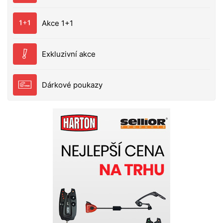
impulzy díky souvislým bočním „ploutvím“, která
pracují i při minimálním propadu kombinace
Akce 1+1
kopytového ocasu a pulzujících bočních „ploutví“
vhodná i pro noční lov (silná tlaková vlna) ideální
pro cílený lov okouna a candáta UV-aktivní
Exkluzivní akce
provedení délka 10 cm hmotnost 8,7 g barva Real
Motoroil – RMO balení 5 ks
Dárkové poukazy