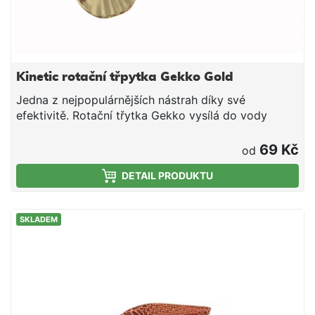
Kinetic rotační třpytka Gekko Gold
Jedna z nejpopulárnějších nástrah díky své
efektivitě. Rotační třytka Gekko vysílá do vody
hodně záblesků a vibrací nízké frekvence, což
vyvolává zuřivé záběry od ryb. Rotační list chodí v
69 Kč
od
úhlu 30°, což eliminuje kroucení vlasce a umožní
DETAIL PRODUKTU
vám vést rotačku jak přímo pod hladinou, tak
mnohem hlouběji bez přerušování navíjení. Nutná
součást každé vláčecí krabičky. Bez olova ze zinku
SKLADEM
Trojháček s oválným obloučkem - chemicky ostřený