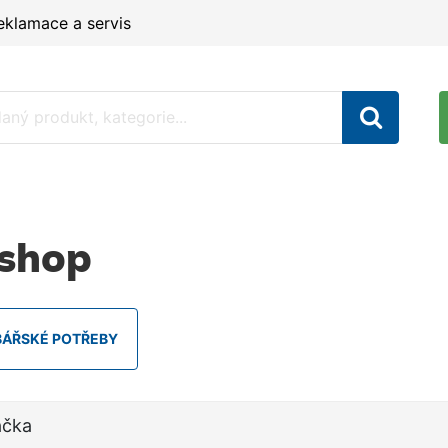
eklamace a servis
shop
BÁŘSKÉ POTŘEBY
ačka