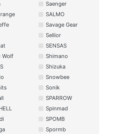
a
Saenger
Orange
SALMO
effe
Savage Gear
Sellior
at
SENSAS
 Wolf
Shimano
S
Shizuka
do
Snowbee
its
Sonik
ll
SPARROW
HELL
Spinmad
di
SPOMB
ga
Spormb