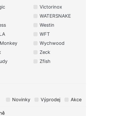
gic
Victorinox
WATERSNAKE
ess
Westin
LA
WFT
eMonkey
Wychwood
x
Zeck
udy
Zfish
Novinky
Výprodej
Akce
ně