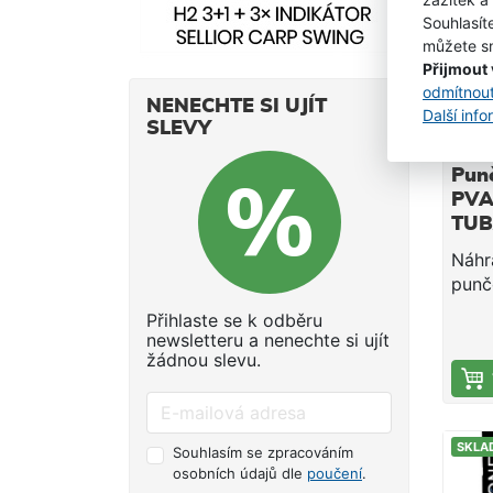
SKLA
Souhlasít
můžete sn
Přijmout
odmítnou
NENECHTE SI UJÍT
Další inf
SLEVY
Pun
PVA 
TUB
- 2
Náhr
punč
dobo
Přihlaste se k odběru
ideá
newsletteru a nenechte si ujít
chla
žádnou slevu.
nebo 
mělč
kde 
SKLA
krat
Souhlasím se zpracováním
osobních údajů dle
poučení
.
Jedn