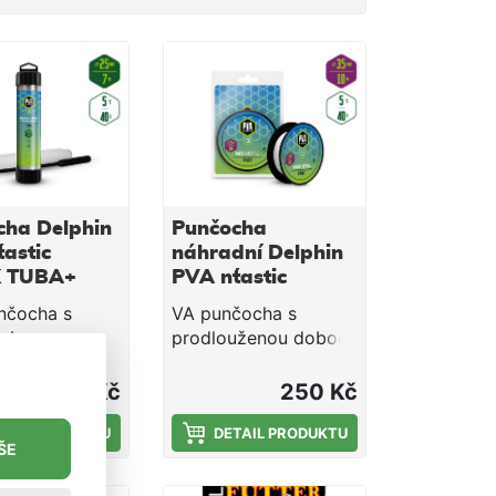
cha Delphin
Punčocha
tastic
náhradní Delphin
 TUBA+
PVA n´tastic
 / 7m -
QUICK / 10m -
nčocha s
VA punčocha s
35mm
dobou rozpadu
prodlouženou dobou
ní pro lov
rozpadu je ideální pro
hladnějších
lov během teplejších
225 Kč
250 Kč
 nebo při lovu
měsíců, nebo při lovu
ch hloubkách,
TAIL PRODUKTU
ve větších hloubkách,
DETAIL PRODUKTU
ŠE
ntáž klesá
kde montáž klesá
dobu ke dnu.
déle ke dnu. Jedná se