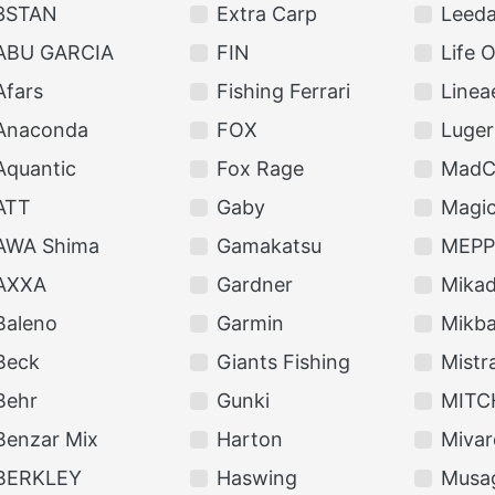
3STAN
Extra Carp
Leed
ABU GARCIA
FIN
Life 
Afars
Fishing Ferrari
Linea
Anaconda
FOX
Luger
Aquantic
Fox Rage
MadC
ATT
Gaby
Magic
AWA Shima
Gamakatsu
MEPP
AXXA
Gardner
Mika
Baleno
Garmin
Mikba
Beck
Giants Fishing
Mistra
Behr
Gunki
MITC
Benzar Mix
Harton
Mivar
BERKLEY
Haswing
Musa