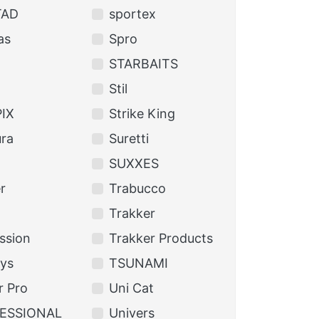
TAD
sportex
as
Spro
STARBAITS
Stil
IX
Strike King
ra
Suretti
SUXXES
r
Trabucco
Trakker
ssion
Trakker Products
lys
TSUNAMI
 Pro
Uni Cat
ESSIONAL
Univers