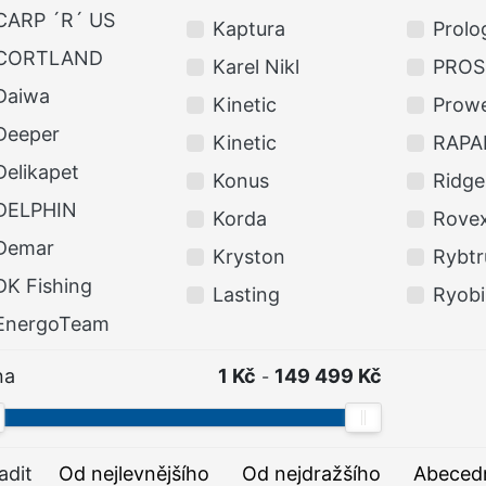
CARP ´R´ US
Kaptura
Prolo
CORTLAND
Karel Nikl
PROS
Daiwa
Kinetic
Prow
Deeper
Kinetic
RAPA
Delikapet
Konus
Ridg
DELPHIN
Korda
Rove
Demar
Kryston
Rybtr
DK Fishing
Lasting
Ryobi
EnergoTeam
na
1 Kč
149 499 Kč
-
adit
Od nejlevnějšího
Od nejdražšího
Abeced