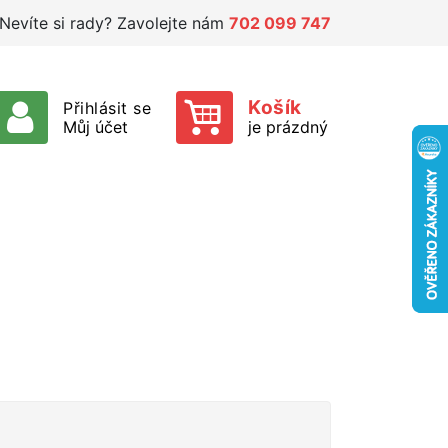
Nevíte si rady? Zavolejte nám
702 099 747
Košík
Přihlásit se
Můj účet
je prázdný