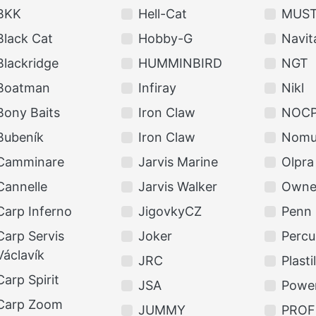
BKK
Hell-Cat
MUS
Black Cat
Hobby-G
Navit
Blackridge
HUMMINBIRD
NGT
Boatman
Infiray
Nikl
Bony Baits
Iron Claw
NOCP
Bubeník
Iron Claw
Nomu
Camminare
Jarvis Marine
Olpra
Cannelle
Jarvis Walker
Owne
Carp Inferno
JigovkyCZ
Penn
Carp Servis
Joker
Percu
Václavík
JRC
Plasti
Carp Spirit
JSA
Power
Carp Zoom
JUMMY
PROF