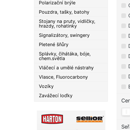
Polarizační brýle
Pouzdra, tašky, batohy
Stojany na pruty, vidličky,
hrazdy, rohatinky
Signalizátory, swingery
Pletené šňůry
Splávky, čihátáka, bóje,
chem.světla
Vláčecí a umělé nástrahy
Vlasce, Fluorocarbony
Vozíky
Zavážecí loďky
Ce
Seř