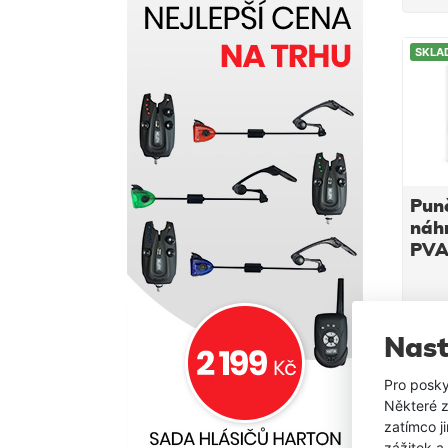
SKLA
Pun
náh
PVA 
QUI
25
Nast
Pro posky
Některé z
zatímco j
zážitek a