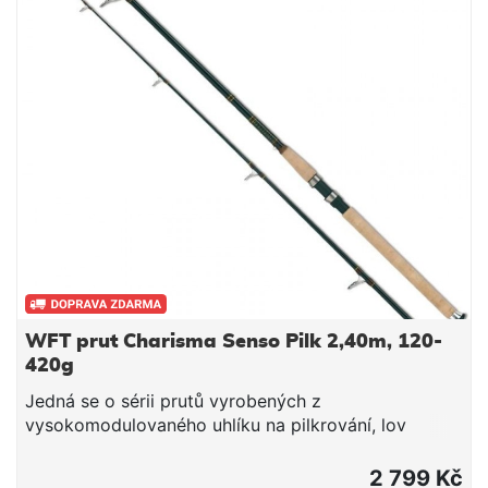
WFT prut Charisma Senso Pilk 2,40m, 120-
420g
Jedná se o sérii prutů vyrobených z
vysokomodulovaného uhlíku na pilkrování, lov
sumců na bojku i ze člunu a všech dravých ryb
přívlačí či pomocí nástražních ryb. Pro svoji
2 799 Kč