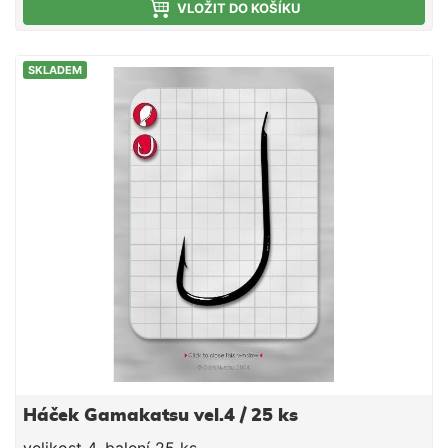
VLOŽIT DO KOŠÍKU
SKLADEM
Háček Gamakatsu vel.4 / 25 ks
velikost 4, balení 25 ks