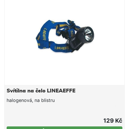
Pojistka působením vody praskne a píst vychrlí
návnadu do prostoru lovného místa. Jako pojistku
lze použít některé druhy psích a kočičích sucharů.
Doba, za kterou pojistka působením vody uvolní
píst, závisí na použitém druhu pojistky. Na
uvedených příkladech pojistek se tato doba
pohybuje mezi 3-5 min. Moment uvolnění pístu lze
zpozorovat na číhátku. Montáž krmítka je možná jak
koncová, tak i průběžná.
Svítilna na čelo LINEAEFFE
halogenová, na blistru
129 Kč