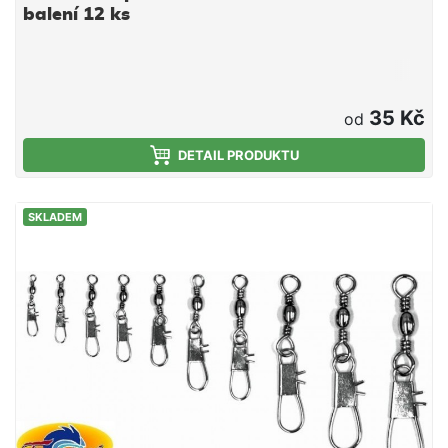
balení 12 ks
35 Kč
od
DETAIL PRODUKTU
SKLADEM