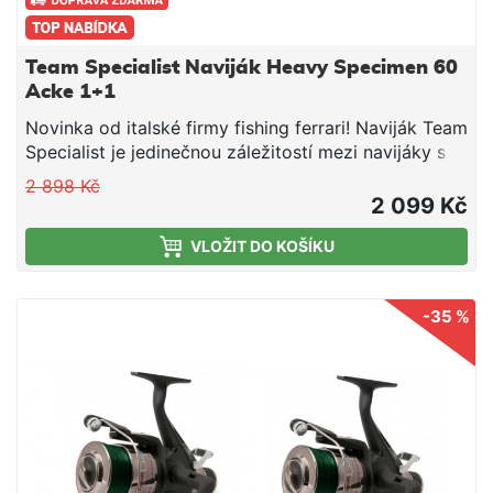
Team Specialist Naviják Heavy Specimen 60
Acke 1+1
Novinka od italské firmy fishing ferrari! Naviják Team
Specialist je jedinečnou záležitostí mezi navijáky s
volnoběžnou brzdou. Volnoběžná brzda lze nastavit
2 898 Kč
speciální regulací. Ultrahladký mechanismus a
2 099 Kč
počítačově vyvážený rotor spolu se sedmi ložisky
VLOŽIT DO KOŠÍKU
zajišťují hladký a perfektní chod. Mezi další
přednosti patří v neposlední řadě kovová cívka,
náhradní grafitová cívka a ergonomická klička.
-35 %
Parametry: Velikost 60 Kapacita 0,45mm / 140m
Převod 5,2:1 Počet ložisek 6+1 Kovová cívka +
náhradní grafitová Hmotnost 490g