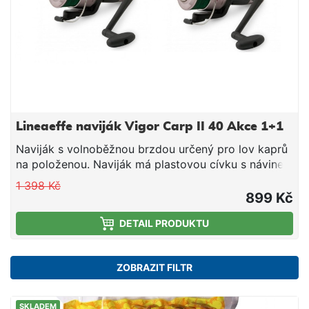
Lineaeffe naviják Vigor Carp II 40 Akce 1+1
Naviják s volnoběžnou brzdou určený pro lov kaprů
na položenou. Naviják má plastovou cívku s návinem
vlasce o průměru 0,30mm. Vigor Carp 2 je opatřen
1 398 Kč
přední a volnoběžnou brzdou, které jsou
899 Kč
nastavitelné dle potřeb rybáře. Parametry: Velikost
DETAIL PRODUKTU
4000 Kapacita 0,30 mm / 175 m Hmotnost 350 g
Převod 5,2:1 Ložisko 1 Plastová cívka s návinem
vlasce o průměru 0,28 mm
ZOBRAZIT FILTR
SKLADEM