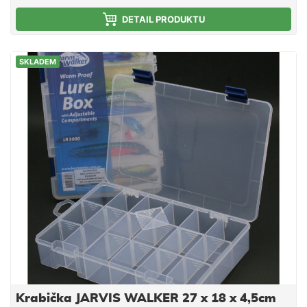
jedinečnou citlivou špičku a silnou páteř jsou ve své
třídě naprosto nesrovnatelné. Pro svoji houževnatost
DETAIL PRODUKTU
a nezdolnost se tyto pruty rychle staly fenoménem
mezi rybáři lovícími ty nejbojovnější ryby našich i
SKLADEM
zahraničních vod. Vybavení prutu je vysoce jakostní,
jako například blank prutu z vysokomodulovaného
uhlíku, titanová SIC očka, rukojeť z nejžádanějšího
portugalského korku a nechybí ani nejkvalitnější
držák FUJI DPS. Prut má tyto parametry: Délka
2,40m Vrhací zátěž 120-420g Transportní délka
125cm Váha 270g Počet dílů 2 Titanová SIC očka
Rukojeť z portugalského korku Držák navijáku FUJI
DPS
Krabička JARVIS WALKER 27 x 18 x 4,5cm