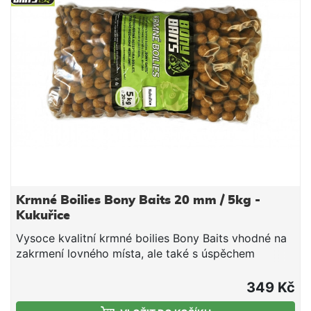
rozpoští a pozvolna uvoňuje do vody své lákavé
vůně a chutě. Doba rozpustosti se bohybuije v
závislosti na teplotě vody a aktivitě ryb mezi 6-10
hodinami, což z něj dělá perfektní zbraň na kvalitní
zákrm a lov velkých kaprů!
Krmné Boilies Bony Baits 20 mm / 5kg -
Kukuřice
Vysoce kvalitní krmné boilies Bony Baits vhodné na
zakrmení lovného místa, ale také s úspěchem
použitelné pod háček. Krmné boilies je složeno z
kvalitních surovin, rybích mouček, olejů a drcených
349 Kč
semen, které ve vodě zanechávají lákavou chuťovou