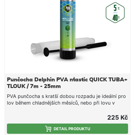
směs v bezprostřední blízkosti nástrahy, čímž
výrazně zvýší její atraktivnost pro kaprovité ryby.
Upozornění: PVA produkty jsou vodou rozpustné,
manipulujte s nimi proto jen se suchýma rukama, aby
nedošlo k jejich deformaci či poškození. Technické
parametry: Průměr: 35mm (široká) Délka: 7m Doba
rozpustnosti: cca 40s/5°C voda
Punčocha Delphin PVA n´tastic QUICK TUBA+
TLOUK / 7m - 25mm
PVA punčocha s kratší dobou rozpadu je ideální pro
lov během chladnějších měsíců, nebo při lovu v
mělčích hloubkách, kde montáž klesá kratší dobu ke
dnu. Jedná se o vysoce kvalitní produkt, při kterém
225 Kč
díky důkladnému pletení nedochází ke svévolnému
trhání punčochy a zároveň se výborně plní i velmi
DETAIL PRODUKTU