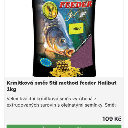
dovlhčujeme. Po vsáknutí a vzniku vhodné
konzistence plníme do krmítek.
Krmítková směs Stil method feeder Halibut
1kg
Velmi kvalitní krmítková směs vyrobená z
extrudovaných surovin s olejnatými semínky. Směs
je vhodná pro použití v průběhu celé sezony. Jedná
se o směs tepelně upravených obilovin a olejnatin,
109 Kč
doplněnou o živočišné moučky a atraktivní aroma.