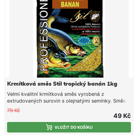
konzistence plníme do krmítek.
Krmítková směs Stil tropický banán 1kg
Velmi kvalitní krmítková směs vyrobená z
extrudovaných surovin s olejnatými semínky. Směs
je vhodná pro použití v průběhu celé sezony. Jedná
79 Kč
se o směs tepelně upravených obilovin a olejnatin,
49 Kč
doplněnou o živočišné moučky a atraktivní aroma.
Směs je ideální pro použití do krmítek, ale i do
VLOŽIT DO KOŠÍKU
krmných raket společně s partiklem či peletami.