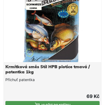
dosahovat skvělých výsledků.
Krmítková směs Stil HPB plotice tmavá /
patentka 1kg
Příchuť patentka
69 Kč