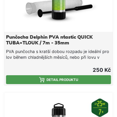
Punčocha Delphin PVA n´tastic QUICK
TUBA+TLOUK / 7m - 35mm
PVA punčocha s kratší dobou rozpadu je ideální pro
lov během chladnějších měsíců, nebo při lovu v
mělčích hloubkách, kde montáž klesá kratší dobu ke
dnu. Jedná se o vysoce kvalitní produkt, při kterém
250 Kč
díky důkladnému pletení nedochází ke svévolnému
trhání punčochy a zároveň se výborně plní i velmi
DETAIL PRODUKTU
jemnými částicemi, čímž budete moci spolu s
nástrahou poslat do vody i maximálně atraktivní
návnadu přímo na montáži. Součástí balení je tuba a
tlouk, které umožňují snadné plnění punčochy
vnadící směsí. PVA punčocha se po čase přímo
úměrném teplotě vody rozpustí a tak uvolní krmnou