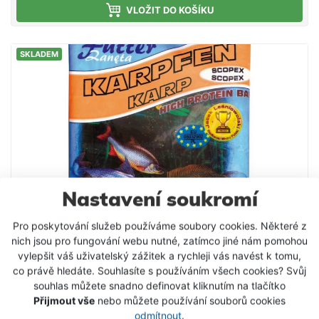
hledají konkurenci - doporučujeme. Složení: Mleté
VLOŽIT DO KOŠÍKU
pečivo Mletá obilná zrna Drcená olejnatá semena
Aromata Vysoký obsah proteinů Světlá krmítková
SKLADEM
směs s příchutí vanilka, která je uzpůsobena
především k lovu kaprů. Má pronikavé aroma, a
pokud ryby na dané lokalitě reagují na sladká
krmení, lze s ní dosahovat mimořádných úspěchů.
Nastavení soukromí
Pro poskytování služeb používáme soubory cookies. Některé z
nich jsou pro fungování webu nutné, zatímco jiné nám pomohou
vylepšit váš uživatelský zážitek a rychleji vás navést k tomu,
co právě hledáte. Souhlasíte s používáním všech cookies? Svůj
souhlas můžete snadno definovat kliknutím na tlačítko
Krmítková směs Stil HPB kapr / scopex 1kg
Přijmout vše
nebo můžete používání souborů cookies
odmítnout
.