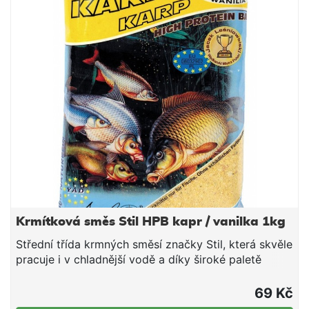
opatrněji přijímající ryby nezasytí taky rychle, jako
směsi s hrubou strukturou. Naopak po přidání
hrubšího partiklu si lze s touto směsí také
fantasticky zachytat větší ryby v teplých letních
měsících.
Krmítková směs Stil HPB kapr / vanilka 1kg
Střední třída krmných směsí značky Stil, která skvěle
pracuje i v chladnější vodě a díky široké paletě
příchutí a barevných provedení si lze vybrat tu
pravou směs pro daný revír či cílovou rybu. V rámci
69 Kč
poměru ceny a nabízené kvality tyto směsi jen těžko