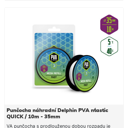
jemnými částicemi, čímž budete moci spolu s
nástrahou poslat do vody i maximálně atraktivní
návnadu přímo na montáži. Součástí balení je tuba a
tlouk, které umožňují snadné plnění punčochy
vnadící směsí. PVA punčocha se po čase přímo
úměrném teplotě vody rozpustí a tak uvolní krmnou
směs v bezprostřední blízkosti nástrahy, čímž
výrazně zvýší její atraktivnost pro kaprovité ryby.
Upozornění: PVA produkty jsou vodou rozpustné,
manipulujte s nimi proto jen se suchýma rukama, aby
nedošlo k jejich deformaci či poškození. Technické
parametry: Průměr: 25mm (úzká) Délka: 7m Doba
rozpustnosti: cca 40s/5°C voda
Punčocha náhradní Delphin PVA n´tastic
QUICK / 10m - 35mm
VA punčocha s prodlouženou dobou rozpadu je