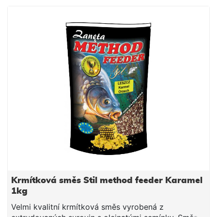
Návod na použití: Směs smícháme s vodou
potřebnou k dostatečnému navlhčení. Směs vždy
vlhčíme raději méně a chvilku čekáme do vsáknutí. V
závislosti na povaze směsi, směs pouze opatrně
dovlhčujeme. Po vsáknutí a vzniku vhodné
konzistence plníme do krmítek.
Krmítková směs Stil method feeder Karamel
1kg
Velmi kvalitní krmítková směs vyrobená z