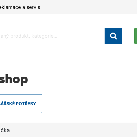
eklamace a servis
shop
BÁŘSKÉ POTŘEBY
ačka