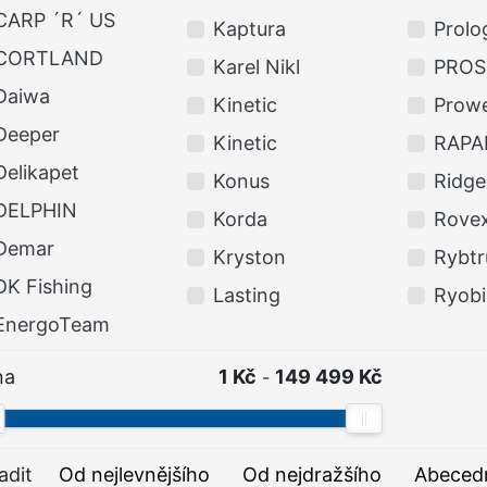
CARP ´R´ US
Kaptura
Prolo
CORTLAND
Karel Nikl
PROS
Daiwa
Kinetic
Prow
Deeper
Kinetic
RAPA
Delikapet
Konus
Ridg
DELPHIN
Korda
Rove
Demar
Kryston
Rybtr
DK Fishing
Lasting
Ryobi
EnergoTeam
na
1 Kč
149 499 Kč
-
adit
Od nejlevnějšího
Od nejdražšího
Abeced