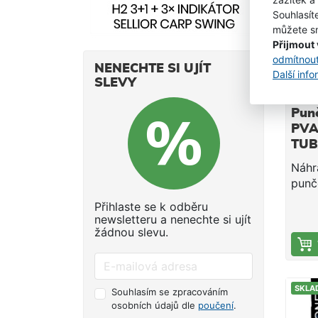
SKLA
Souhlasít
můžete sn
Přijmout
odmítnou
NENECHTE SI UJÍT
Další inf
SLEVY
Pun
PVA 
TUB
- 2
Náhr
punč
dobo
Přihlaste se k odběru
ideá
newsletteru a nenechte si ujít
chla
žádnou slevu.
nebo 
mělč
kde 
SKLA
krat
Souhlasím se zpracováním
osobních údajů dle
poučení
.
Jedn