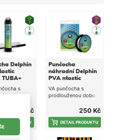
cha Delphin
Punčocha
tastic
náhradní Delphin
 TUBA+
PVA n´tastic
 / 7m -
QUICK / 10m -
nčocha s
VA punčocha s
35mm
dobou rozpadu
prodlouženou dobou
ní pro lov
rozpadu je ideální pro
hladnějších
lov během teplejších
225 Kč
250 Kč
 nebo při lovu
měsíců, nebo při lovu
ch hloubkách,
TAIL PRODUKTU
ve větších hloubkách,
DETAIL PRODUKTU
ŠE
ntáž klesá
kde montáž klesá
dobu ke dnu.
déle ke dnu. Jedná se