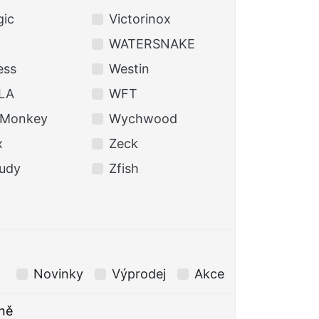
gic
Victorinox
WATERSNAKE
ess
Westin
LA
WFT
eMonkey
Wychwood
x
Zeck
udy
Zfish
Novinky
Výprodej
Akce
ně