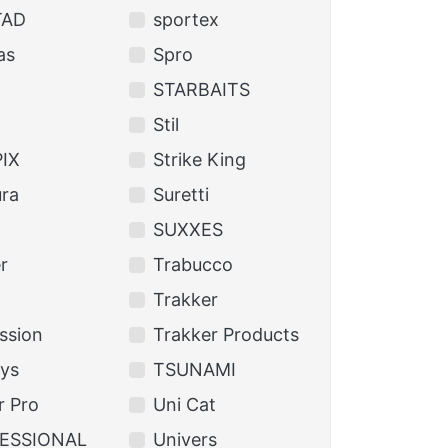
TAD
sportex
as
Spro
STARBAITS
Stil
IX
Strike King
ra
Suretti
SUXXES
r
Trabucco
Trakker
ssion
Trakker Products
lys
TSUNAMI
 Pro
Uni Cat
ESSIONAL
Univers