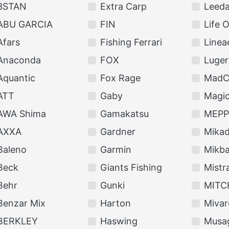
3STAN
Extra Carp
Leed
ABU GARCIA
FIN
Life 
Afars
Fishing Ferrari
Linea
Anaconda
FOX
Luger
Aquantic
Fox Rage
MadC
ATT
Gaby
Magic
AWA Shima
Gamakatsu
MEPP
AXXA
Gardner
Mika
Baleno
Garmin
Mikba
Beck
Giants Fishing
Mistra
Behr
Gunki
MITC
Benzar Mix
Harton
Mivar
BERKLEY
Haswing
Musa