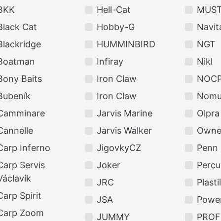
BKK
Hell-Cat
MUS
Black Cat
Hobby-G
Navit
Blackridge
HUMMINBIRD
NGT
Boatman
Infiray
Nikl
Bony Baits
Iron Claw
NOCP
Bubeník
Iron Claw
Nomu
Camminare
Jarvis Marine
Olpra
Cannelle
Jarvis Walker
Owne
Carp Inferno
JigovkyCZ
Penn
Carp Servis
Joker
Percu
Václavík
JRC
Plasti
Carp Spirit
JSA
Power
Carp Zoom
JUMMY
PROF