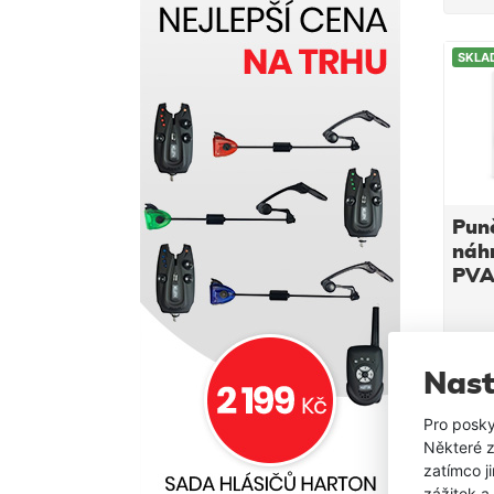
SKLA
Pun
náh
PVA 
QUI
25
Nast
Pro posky
Některé z
zatímco j
zážitek a