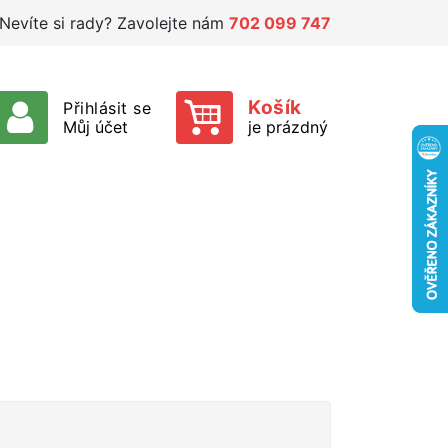
Nevíte si rady? Zavolejte nám
702 099 747
Košík
Přihlásit se
Můj účet
je prázdný