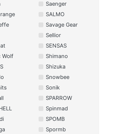
a
Saenger
Orange
SALMO
effe
Savage Gear
Sellior
at
SENSAS
 Wolf
Shimano
S
Shizuka
do
Snowbee
its
Sonik
ll
SPARROW
HELL
Spinmad
di
SPOMB
ga
Spormb