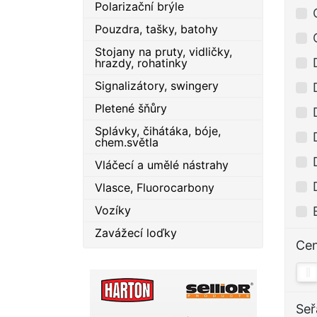
Polarizační brýle
Pouzdra, tašky, batohy
Stojany na pruty, vidličky,
hrazdy, rohatinky
Signalizátory, swingery
Pletené šňůry
Splávky, čihátáka, bóje,
chem.světla
Vláčecí a umělé nástrahy
Vlasce, Fluorocarbony
Vozíky
Zavážecí loďky
Ce
Seř