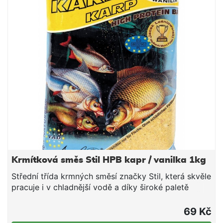
opatrněji přijímající ryby nezasytí taky rychle, jako
směsi s hrubou strukturou. Naopak po přidání
hrubšího partiklu si lze s touto směsí také
fantasticky zachytat větší ryby v teplých letních
měsících.
Krmítková směs Stil HPB kapr / vanilka 1kg
Střední třída krmných směsí značky Stil, která skvěle
pracuje i v chladnější vodě a díky široké paletě
příchutí a barevných provedení si lze vybrat tu
pravou směs pro daný revír či cílovou rybu. V rámci
69 Kč
poměru ceny a nabízené kvality tyto směsi jen těžko