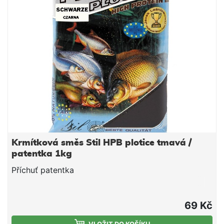
dosahovat skvělých výsledků.
Krmítková směs Stil HPB plotice tmavá /
patentka 1kg
Příchuť patentka
69 Kč