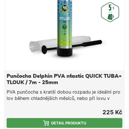
směs v bezprostřední blízkosti nástrahy, čímž
výrazně zvýší její atraktivnost pro kaprovité ryby.
Upozornění: PVA produkty jsou vodou rozpustné,
manipulujte s nimi proto jen se suchýma rukama, aby
nedošlo k jejich deformaci či poškození. Technické
parametry: Průměr: 35mm (široká) Délka: 7m Doba
rozpustnosti: cca 40s/5°C voda
Punčocha Delphin PVA n´tastic QUICK TUBA+
TLOUK / 7m - 25mm
PVA punčocha s kratší dobou rozpadu je ideální pro
lov během chladnějších měsíců, nebo při lovu v
mělčích hloubkách, kde montáž klesá kratší dobu ke
dnu. Jedná se o vysoce kvalitní produkt, při kterém
225 Kč
díky důkladnému pletení nedochází ke svévolnému
trhání punčochy a zároveň se výborně plní i velmi
DETAIL PRODUKTU