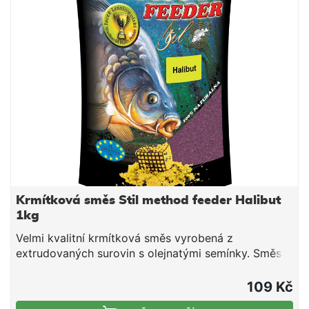
dovlhčujeme. Po vsáknutí a vzniku vhodné
konzistence plníme do krmítek.
Krmítková směs Stil method feeder Halibut
1kg
Velmi kvalitní krmítková směs vyrobená z
extrudovaných surovin s olejnatými semínky. Směs
je vhodná pro použití v průběhu celé sezony. Jedná
se o směs tepelně upravených obilovin a olejnatin,
109 Kč
doplněnou o živočišné moučky a atraktivní aroma.