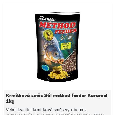
Návod na použití: Směs smícháme s vodou
potřebnou k dostatečnému navlhčení. Směs vždy
vlhčíme raději méně a chvilku čekáme do vsáknutí. V
závislosti na povaze směsi, směs pouze opatrně
dovlhčujeme. Po vsáknutí a vzniku vhodné
konzistence plníme do krmítek.
Krmítková směs Stil method feeder Karamel
1kg
Velmi kvalitní krmítková směs vyrobená z