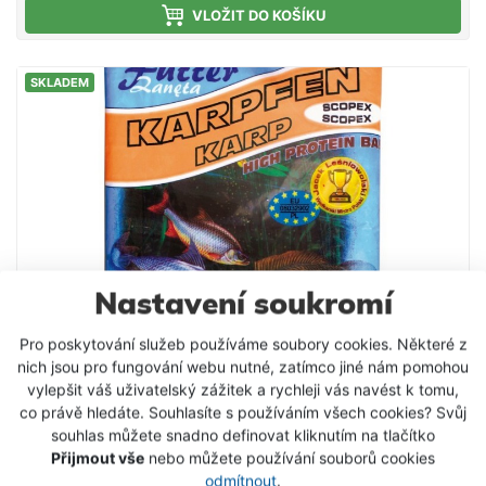
hledají konkurenci - doporučujeme. Složení: Mleté
VLOŽIT DO KOŠÍKU
pečivo Mletá obilná zrna Drcená olejnatá semena
Aromata Vysoký obsah proteinů Světlá krmítková
SKLADEM
směs s příchutí vanilka, která je uzpůsobena
především k lovu kaprů. Má pronikavé aroma, a
pokud ryby na dané lokalitě reagují na sladká
krmení, lze s ní dosahovat mimořádných úspěchů.
Nastavení soukromí
Pro poskytování služeb používáme soubory cookies. Některé z
nich jsou pro fungování webu nutné, zatímco jiné nám pomohou
vylepšit váš uživatelský zážitek a rychleji vás navést k tomu,
co právě hledáte. Souhlasíte s používáním všech cookies? Svůj
souhlas můžete snadno definovat kliknutím na tlačítko
Krmítková směs Stil HPB kapr / scopex 1kg
Přijmout vše
nebo můžete používání souborů cookies
odmítnout
.