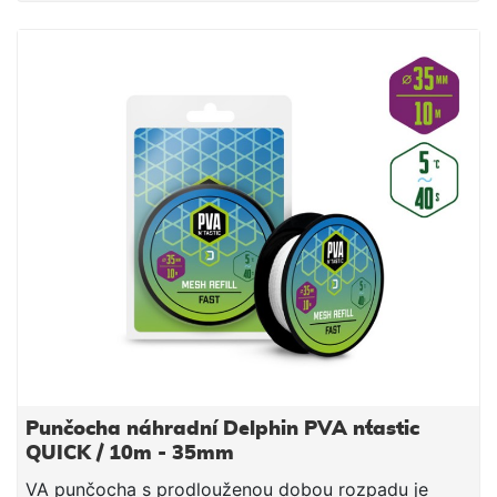
jemnými částicemi, čímž budete moci spolu s
nástrahou poslat do vody i maximálně atraktivní
návnadu přímo na montáži. Součástí balení je tuba a
tlouk, které umožňují snadné plnění punčochy
vnadící směsí. PVA punčocha se po čase přímo
úměrném teplotě vody rozpustí a tak uvolní krmnou
směs v bezprostřední blízkosti nástrahy, čímž
výrazně zvýší její atraktivnost pro kaprovité ryby.
Upozornění: PVA produkty jsou vodou rozpustné,
manipulujte s nimi proto jen se suchýma rukama, aby
nedošlo k jejich deformaci či poškození. Technické
parametry: Průměr: 25mm (úzká) Délka: 7m Doba
rozpustnosti: cca 40s/5°C voda
Punčocha náhradní Delphin PVA n´tastic
QUICK / 10m - 35mm
VA punčocha s prodlouženou dobou rozpadu je