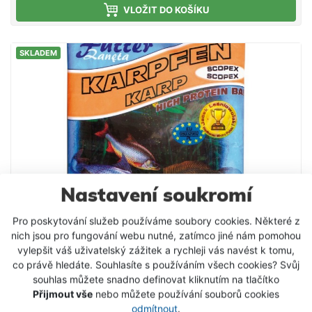
hledají konkurenci - doporučujeme. Složení: Mleté
VLOŽIT DO KOŠÍKU
pečivo Mletá obilná zrna Drcená olejnatá semena
Aromata Vysoký obsah proteinů Světlá krmítková
SKLADEM
směs s příchutí vanilka, která je uzpůsobena
především k lovu kaprů. Má pronikavé aroma, a
pokud ryby na dané lokalitě reagují na sladká
krmení, lze s ní dosahovat mimořádných úspěchů.
Nastavení soukromí
Pro poskytování služeb používáme soubory cookies. Některé z
nich jsou pro fungování webu nutné, zatímco jiné nám pomohou
vylepšit váš uživatelský zážitek a rychleji vás navést k tomu,
co právě hledáte. Souhlasíte s používáním všech cookies? Svůj
souhlas můžete snadno definovat kliknutím na tlačítko
Krmítková směs Stil HPB kapr / scopex 1kg
Přijmout vše
nebo můžete používání souborů cookies
odmítnout
.