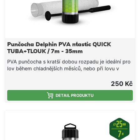
Punčocha Delphin PVA n´tastic QUICK
TUBA+TLOUK / 7m - 35mm
PVA punčocha s kratší dobou rozpadu je ideální pro
lov během chladnějších měsíců, nebo při lovu v
mělčích hloubkách, kde montáž klesá kratší dobu ke
dnu. Jedná se o vysoce kvalitní produkt, při kterém
250 Kč
díky důkladnému pletení nedochází ke svévolnému
trhání punčochy a zároveň se výborně plní i velmi
DETAIL PRODUKTU
jemnými částicemi, čímž budete moci spolu s
nástrahou poslat do vody i maximálně atraktivní
návnadu přímo na montáži. Součástí balení je tuba a
tlouk, které umožňují snadné plnění punčochy
vnadící směsí. PVA punčocha se po čase přímo
úměrném teplotě vody rozpustí a tak uvolní krmnou