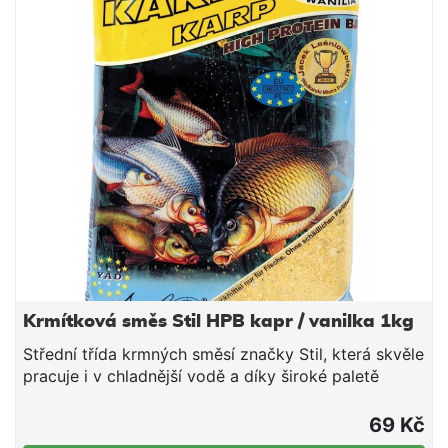
opatrněji přijímající ryby nezasytí taky rychle, jako
směsi s hrubou strukturou. Naopak po přidání
hrubšího partiklu si lze s touto směsí také
fantasticky zachytat větší ryby v teplých letních
měsících.
Krmítková směs Stil HPB kapr / vanilka 1kg
Střední třída krmných směsí značky Stil, která skvěle
pracuje i v chladnější vodě a díky široké paletě
příchutí a barevných provedení si lze vybrat tu
pravou směs pro daný revír či cílovou rybu. V rámci
69 Kč
poměru ceny a nabízené kvality tyto směsi jen těžko