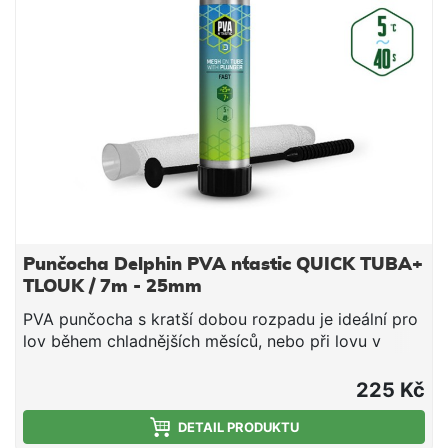
směs v bezprostřední blízkosti nástrahy, čímž
výrazně zvýší její atraktivnost pro kaprovité ryby.
Upozornění: PVA produkty jsou vodou rozpustné,
manipulujte s nimi proto jen se suchýma rukama, aby
nedošlo k jejich deformaci či poškození. Technické
parametry: Průměr: 35mm (široká) Délka: 7m Doba
rozpustnosti: cca 40s/5°C voda
Punčocha Delphin PVA n´tastic QUICK TUBA+
TLOUK / 7m - 25mm
PVA punčocha s kratší dobou rozpadu je ideální pro
lov během chladnějších měsíců, nebo při lovu v
mělčích hloubkách, kde montáž klesá kratší dobu ke
dnu. Jedná se o vysoce kvalitní produkt, při kterém
225 Kč
díky důkladnému pletení nedochází ke svévolnému
trhání punčochy a zároveň se výborně plní i velmi
DETAIL PRODUKTU