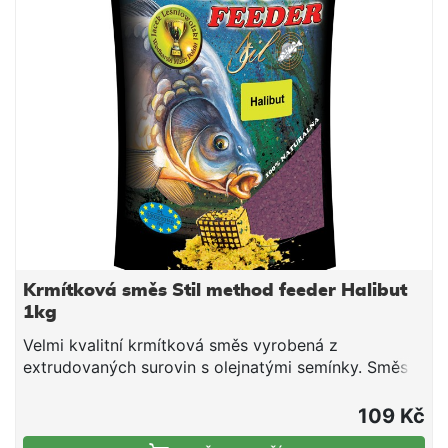
dovlhčujeme. Po vsáknutí a vzniku vhodné
konzistence plníme do krmítek.
Krmítková směs Stil method feeder Halibut
1kg
Velmi kvalitní krmítková směs vyrobená z
extrudovaných surovin s olejnatými semínky. Směs
je vhodná pro použití v průběhu celé sezony. Jedná
se o směs tepelně upravených obilovin a olejnatin,
109 Kč
doplněnou o živočišné moučky a atraktivní aroma.