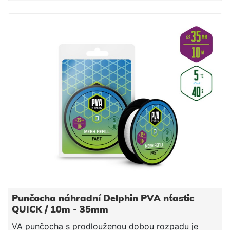
jemnými částicemi, čímž budete moci spolu s
nástrahou poslat do vody i maximálně atraktivní
návnadu přímo na montáži. Součástí balení je tuba a
tlouk, které umožňují snadné plnění punčochy
vnadící směsí. PVA punčocha se po čase přímo
úměrném teplotě vody rozpustí a tak uvolní krmnou
směs v bezprostřední blízkosti nástrahy, čímž
výrazně zvýší její atraktivnost pro kaprovité ryby.
Upozornění: PVA produkty jsou vodou rozpustné,
manipulujte s nimi proto jen se suchýma rukama, aby
nedošlo k jejich deformaci či poškození. Technické
parametry: Průměr: 25mm (úzká) Délka: 7m Doba
rozpustnosti: cca 40s/5°C voda
Punčocha náhradní Delphin PVA n´tastic
QUICK / 10m - 35mm
VA punčocha s prodlouženou dobou rozpadu je