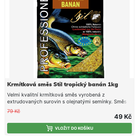
konzistence plníme do krmítek.
Krmítková směs Stil tropický banán 1kg
Velmi kvalitní krmítková směs vyrobená z
extrudovaných surovin s olejnatými semínky. Směs
je vhodná pro použití v průběhu celé sezony. Jedná
79 Kč
se o směs tepelně upravených obilovin a olejnatin,
49 Kč
doplněnou o živočišné moučky a atraktivní aroma.
Směs je ideální pro použití do krmítek, ale i do
VLOŽIT DO KOŠÍKU
krmných raket společně s partiklem či peletami.