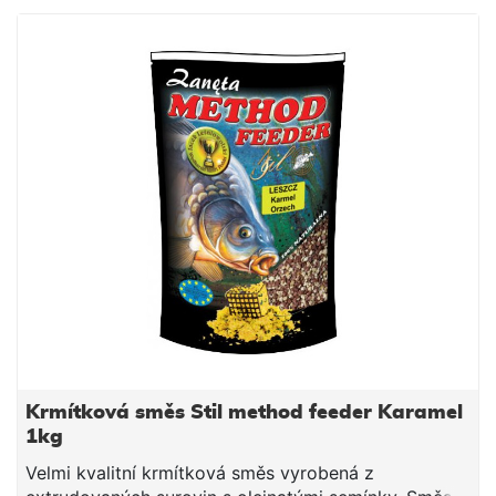
Návod na použití: Směs smícháme s vodou
potřebnou k dostatečnému navlhčení. Směs vždy
vlhčíme raději méně a chvilku čekáme do vsáknutí. V
závislosti na povaze směsi, směs pouze opatrně
dovlhčujeme. Po vsáknutí a vzniku vhodné
konzistence plníme do krmítek.
Krmítková směs Stil method feeder Karamel
1kg
Velmi kvalitní krmítková směs vyrobená z