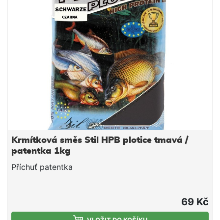
dosahovat skvělých výsledků.
Krmítková směs Stil HPB plotice tmavá /
patentka 1kg
Příchuť patentka
69 Kč