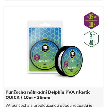
jemnými částicemi, čímž budete moci spolu s
nástrahou poslat do vody i maximálně atraktivní
návnadu přímo na montáži. Součástí balení je tuba a
tlouk, které umožňují snadné plnění punčochy
vnadící směsí. PVA punčocha se po čase přímo
úměrném teplotě vody rozpustí a tak uvolní krmnou
směs v bezprostřední blízkosti nástrahy, čímž
výrazně zvýší její atraktivnost pro kaprovité ryby.
Upozornění: PVA produkty jsou vodou rozpustné,
manipulujte s nimi proto jen se suchýma rukama, aby
nedošlo k jejich deformaci či poškození. Technické
parametry: Průměr: 25mm (úzká) Délka: 7m Doba
rozpustnosti: cca 40s/5°C voda
Punčocha náhradní Delphin PVA n´tastic
QUICK / 10m - 35mm
VA punčocha s prodlouženou dobou rozpadu je