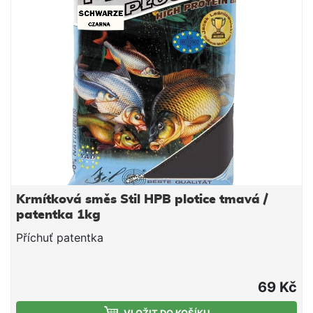
dosahovat skvělých výsledků.
Krmítková směs Stil HPB plotice tmavá /
patentka 1kg
Příchuť patentka
69 Kč