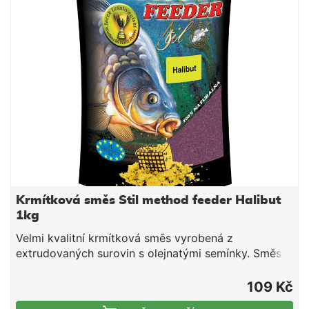
dovlhčujeme. Po vsáknutí a vzniku vhodné
konzistence plníme do krmítek.
Krmítková směs Stil method feeder Halibut
1kg
Velmi kvalitní krmítková směs vyrobená z
extrudovaných surovin s olejnatými semínky. Směs
je vhodná pro použití v průběhu celé sezony. Jedná
se o směs tepelně upravených obilovin a olejnatin,
109 Kč
doplněnou o živočišné moučky a atraktivní aroma.