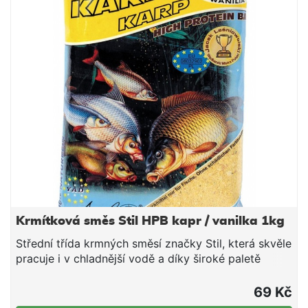
opatrněji přijímající ryby nezasytí taky rychle, jako
směsi s hrubou strukturou. Naopak po přidání
hrubšího partiklu si lze s touto směsí také
fantasticky zachytat větší ryby v teplých letních
měsících.
Krmítková směs Stil HPB kapr / vanilka 1kg
Střední třída krmných směsí značky Stil, která skvěle
pracuje i v chladnější vodě a díky široké paletě
příchutí a barevných provedení si lze vybrat tu
pravou směs pro daný revír či cílovou rybu. V rámci
69 Kč
poměru ceny a nabízené kvality tyto směsi jen těžko