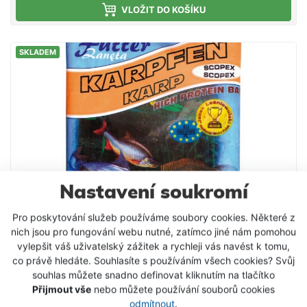
hledají konkurenci - doporučujeme. Složení: Mleté
VLOŽIT DO KOŠÍKU
pečivo Mletá obilná zrna Drcená olejnatá semena
Aromata Vysoký obsah proteinů Světlá krmítková
SKLADEM
směs s příchutí vanilka, která je uzpůsobena
především k lovu kaprů. Má pronikavé aroma, a
pokud ryby na dané lokalitě reagují na sladká
krmení, lze s ní dosahovat mimořádných úspěchů.
Nastavení soukromí
Pro poskytování služeb používáme soubory cookies. Některé z
nich jsou pro fungování webu nutné, zatímco jiné nám pomohou
vylepšit váš uživatelský zážitek a rychleji vás navést k tomu,
co právě hledáte. Souhlasíte s používáním všech cookies? Svůj
souhlas můžete snadno definovat kliknutím na tlačítko
Krmítková směs Stil HPB kapr / scopex 1kg
Přijmout vše
nebo můžete používání souborů cookies
odmítnout
.