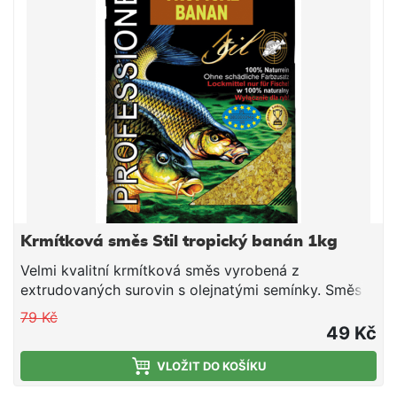
konzistence plníme do krmítek.
Krmítková směs Stil tropický banán 1kg
Velmi kvalitní krmítková směs vyrobená z
extrudovaných surovin s olejnatými semínky. Směs
je vhodná pro použití v průběhu celé sezony. Jedná
79 Kč
se o směs tepelně upravených obilovin a olejnatin,
49 Kč
doplněnou o živočišné moučky a atraktivní aroma.
Směs je ideální pro použití do krmítek, ale i do
VLOŽIT DO KOŠÍKU
krmných raket společně s partiklem či peletami.