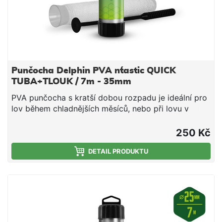
Punčocha Delphin PVA n´tastic QUICK
TUBA+TLOUK / 7m - 35mm
PVA punčocha s kratší dobou rozpadu je ideální pro
lov během chladnějších měsíců, nebo při lovu v
mělčích hloubkách, kde montáž klesá kratší dobu ke
dnu. Jedná se o vysoce kvalitní produkt, při kterém
250 Kč
díky důkladnému pletení nedochází ke svévolnému
trhání punčochy a zároveň se výborně plní i velmi
DETAIL PRODUKTU
jemnými částicemi, čímž budete moci spolu s
nástrahou poslat do vody i maximálně atraktivní
návnadu přímo na montáži. Součástí balení je tuba a
tlouk, které umožňují snadné plnění punčochy
vnadící směsí. PVA punčocha se po čase přímo
úměrném teplotě vody rozpustí a tak uvolní krmnou