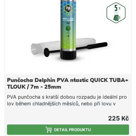
směs v bezprostřední blízkosti nástrahy, čímž
výrazně zvýší její atraktivnost pro kaprovité ryby.
Upozornění: PVA produkty jsou vodou rozpustné,
manipulujte s nimi proto jen se suchýma rukama, aby
nedošlo k jejich deformaci či poškození. Technické
parametry: Průměr: 35mm (široká) Délka: 7m Doba
rozpustnosti: cca 40s/5°C voda
Punčocha Delphin PVA n´tastic QUICK TUBA+
TLOUK / 7m - 25mm
PVA punčocha s kratší dobou rozpadu je ideální pro
lov během chladnějších měsíců, nebo při lovu v
mělčích hloubkách, kde montáž klesá kratší dobu ke
dnu. Jedná se o vysoce kvalitní produkt, při kterém
225 Kč
díky důkladnému pletení nedochází ke svévolnému
trhání punčochy a zároveň se výborně plní i velmi
DETAIL PRODUKTU