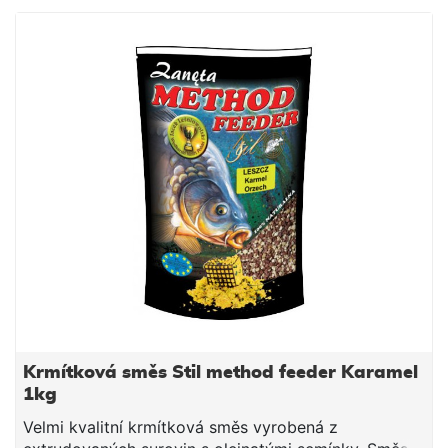
Návod na použití: Směs smícháme s vodou
potřebnou k dostatečnému navlhčení. Směs vždy
vlhčíme raději méně a chvilku čekáme do vsáknutí. V
závislosti na povaze směsi, směs pouze opatrně
dovlhčujeme. Po vsáknutí a vzniku vhodné
konzistence plníme do krmítek.
Krmítková směs Stil method feeder Karamel
1kg
Velmi kvalitní krmítková směs vyrobená z