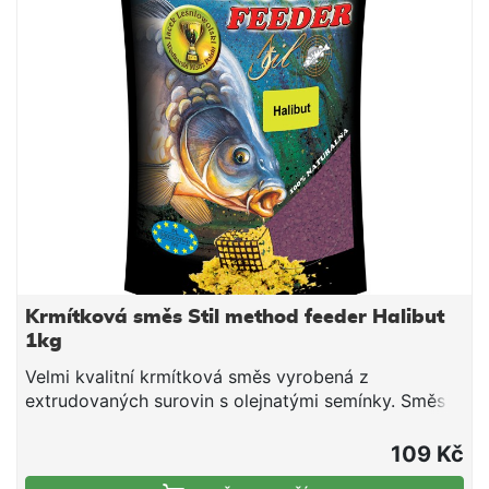
dovlhčujeme. Po vsáknutí a vzniku vhodné
konzistence plníme do krmítek.
Krmítková směs Stil method feeder Halibut
1kg
Velmi kvalitní krmítková směs vyrobená z
extrudovaných surovin s olejnatými semínky. Směs
je vhodná pro použití v průběhu celé sezony. Jedná
se o směs tepelně upravených obilovin a olejnatin,
109 Kč
doplněnou o živočišné moučky a atraktivní aroma.