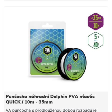
jemnými částicemi, čímž budete moci spolu s
nástrahou poslat do vody i maximálně atraktivní
návnadu přímo na montáži. Součástí balení je tuba a
tlouk, které umožňují snadné plnění punčochy
vnadící směsí. PVA punčocha se po čase přímo
úměrném teplotě vody rozpustí a tak uvolní krmnou
směs v bezprostřední blízkosti nástrahy, čímž
výrazně zvýší její atraktivnost pro kaprovité ryby.
Upozornění: PVA produkty jsou vodou rozpustné,
manipulujte s nimi proto jen se suchýma rukama, aby
nedošlo k jejich deformaci či poškození. Technické
parametry: Průměr: 25mm (úzká) Délka: 7m Doba
rozpustnosti: cca 40s/5°C voda
Punčocha náhradní Delphin PVA n´tastic
QUICK / 10m - 35mm
VA punčocha s prodlouženou dobou rozpadu je