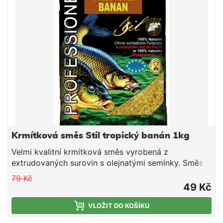
konzistence plníme do krmítek.
Krmítková směs Stil tropický banán 1kg
Velmi kvalitní krmítková směs vyrobená z
extrudovaných surovin s olejnatými semínky. Směs
je vhodná pro použití v průběhu celé sezony. Jedná
79 Kč
se o směs tepelně upravených obilovin a olejnatin,
49 Kč
doplněnou o živočišné moučky a atraktivní aroma.
Směs je ideální pro použití do krmítek, ale i do
VLOŽIT DO KOŠÍKU
krmných raket společně s partiklem či peletami.