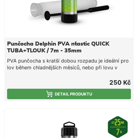
Punčocha Delphin PVA n´tastic QUICK
TUBA+TLOUK / 7m - 35mm
PVA punčocha s kratší dobou rozpadu je ideální pro
lov během chladnějších měsíců, nebo při lovu v
mělčích hloubkách, kde montáž klesá kratší dobu ke
dnu. Jedná se o vysoce kvalitní produkt, při kterém
250 Kč
díky důkladnému pletení nedochází ke svévolnému
trhání punčochy a zároveň se výborně plní i velmi
DETAIL PRODUKTU
jemnými částicemi, čímž budete moci spolu s
nástrahou poslat do vody i maximálně atraktivní
návnadu přímo na montáži. Součástí balení je tuba a
tlouk, které umožňují snadné plnění punčochy
vnadící směsí. PVA punčocha se po čase přímo
úměrném teplotě vody rozpustí a tak uvolní krmnou