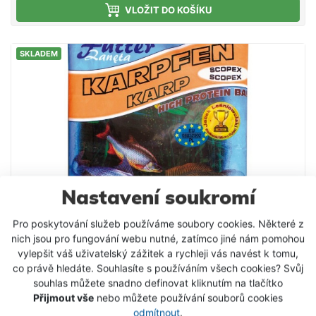
hledají konkurenci - doporučujeme. Složení: Mleté
VLOŽIT DO KOŠÍKU
pečivo Mletá obilná zrna Drcená olejnatá semena
Aromata Vysoký obsah proteinů Světlá krmítková
SKLADEM
směs s příchutí vanilka, která je uzpůsobena
především k lovu kaprů. Má pronikavé aroma, a
pokud ryby na dané lokalitě reagují na sladká
krmení, lze s ní dosahovat mimořádných úspěchů.
Nastavení soukromí
Pro poskytování služeb používáme soubory cookies. Některé z
nich jsou pro fungování webu nutné, zatímco jiné nám pomohou
vylepšit váš uživatelský zážitek a rychleji vás navést k tomu,
co právě hledáte. Souhlasíte s používáním všech cookies? Svůj
souhlas můžete snadno definovat kliknutím na tlačítko
Krmítková směs Stil HPB kapr / scopex 1kg
Přijmout vše
nebo můžete používání souborů cookies
odmítnout
.