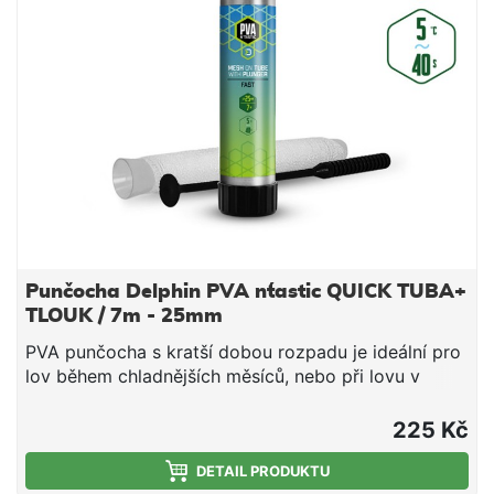
směs v bezprostřední blízkosti nástrahy, čímž
výrazně zvýší její atraktivnost pro kaprovité ryby.
Upozornění: PVA produkty jsou vodou rozpustné,
manipulujte s nimi proto jen se suchýma rukama, aby
nedošlo k jejich deformaci či poškození. Technické
parametry: Průměr: 35mm (široká) Délka: 7m Doba
rozpustnosti: cca 40s/5°C voda
Punčocha Delphin PVA n´tastic QUICK TUBA+
TLOUK / 7m - 25mm
PVA punčocha s kratší dobou rozpadu je ideální pro
lov během chladnějších měsíců, nebo při lovu v
mělčích hloubkách, kde montáž klesá kratší dobu ke
dnu. Jedná se o vysoce kvalitní produkt, při kterém
225 Kč
díky důkladnému pletení nedochází ke svévolnému
trhání punčochy a zároveň se výborně plní i velmi
DETAIL PRODUKTU