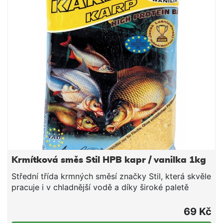
opatrněji přijímající ryby nezasytí taky rychle, jako
směsi s hrubou strukturou. Naopak po přidání
hrubšího partiklu si lze s touto směsí také
fantasticky zachytat větší ryby v teplých letních
měsících.
Krmítková směs Stil HPB kapr / vanilka 1kg
Střední třída krmných směsí značky Stil, která skvěle
pracuje i v chladnější vodě a díky široké paletě
příchutí a barevných provedení si lze vybrat tu
pravou směs pro daný revír či cílovou rybu. V rámci
69 Kč
poměru ceny a nabízené kvality tyto směsi jen těžko