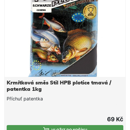
dosahovat skvělých výsledků.
Krmítková směs Stil HPB plotice tmavá /
patentka 1kg
Příchuť patentka
69 Kč