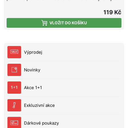
odolný umožňuje 360° otáčení vaší nástrahy
antireflexní, matná černá ochranná vrstva balení: 10
119 Kč
ks velikost: 20 tento obratlík je v nabídce s
VLOŽIT DO KOŠÍKU
kroužkem nebo bez kroužku
Výprodej
Novinky
Akce 1+1
Exkluzivní akce
Dárkové poukazy