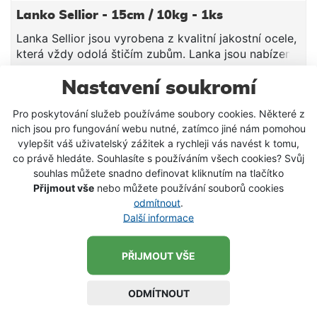
Lanko Sellior - 15cm / 10kg - 1ks
Lanka Sellior jsou vyrobena z kvalitní jakostní ocele,
která vždy odolá štičím zubům. Lanka jsou nabízeny
v široké škále velikostí (15-28cm) s nosností
10kg.Délka 15cmNosnost 10kg
Nastavení soukromí
11 Kč
Pro poskytování služeb používáme soubory cookies. Některé z
VLOŽIT DO KOŠÍKU
nich jsou pro fungování webu nutné, zatímco jiné nám pomohou
vylepšit váš uživatelský zážitek a rychleji vás navést k tomu,
co právě hledáte. Souhlasíte s používáním všech cookies? Svůj
SKLADEM
souhlas můžete snadno definovat kliknutím na tlačítko
Přijmout vše
nebo můžete používání souborů cookies
odmítnout
.
Další informace
PŘIJMOUT VŠE
ODMÍTNOUT