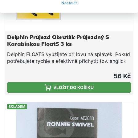
Nastavit
Delphin Průjezd Obratlík Průjezdný S
Karabinkou FloatS 3 ks
Delphin FLOATS využijete při lovu na splávek. Pokud
potřebujete rychle a efektivně přichytit tzv. anglický
splávek, využijte tento systém. Při lovu "na propad"
je to neocenitelný pomocník. Na návazci máme tedy
56 Kč
průběžně natažené 2 gumové slzy. Do nich
VLOŽIT DO KOŠÍKU
vkládáme plastový systém s obratlíkem a
karabinkou. Díky tomu můžeme rychle měnit ponor
splávku. Při zhotovení montáže počítejte s
SKLADEM
hmotností systému FLOATS, který váží 0,75g. V
balení se nacházejí 3 kompletní sestavy.