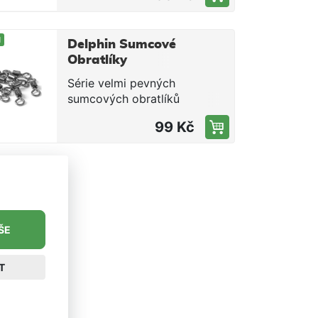
obratlík a karabinka. Balení
2ks Délka 25cm Nosnost 9kg
M
Delphin Sumcové
Obratlíky
Catkong 10 ks
Série velmi pevných
Velikost 4/0 -
sumcových obratlíků
Nosnost 135 kg
CATKONG, které slouží jako
99 Kč
příslušenství pro výrobu
různých koncových sestav.
ŠE
T