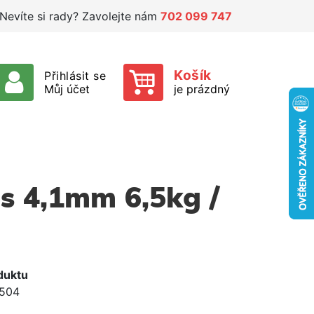
Nevíte si rady? Zavolejte nám
702 099 747
Košík
Přihlásit se
Můj účet
je prázdný
s 4,1mm 6,5kg /
duktu
504