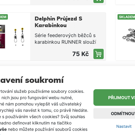
tlakem. Je perfektní pro lov
velkých ryb. Z nerezové oceli
DEM
SKLADE
Černá barva Parametry:
Delphin Průjezd S
Velikost #1, nosnost 10 kg
Karabinkou
Runner vel. M 10
Série feederových běžců s
ks
karabinkou RUNNER slouží
jako příslušenství pro výrobu
75 Kč
koncových sestav, kterou
ocení zejména příznivci lovu
feeder technikou. Delphin
RUNNER slouží ke snadnému
avení soukromí
připevnění feederových
košíků ke kmenovému vlasci.
tování služeb používáme soubory cookies.
Na výběr je několik velikostí.
 nich jsou pro fungování webu nutné,
PŘIJMOUT V
iné nám pomohou vylepšit váš uživatelský
 rychleji vás navést k tomu, co právě hledáte.
ODMÍTNOU
e s používáním všech cookies? Svůj souhlas
adno definovat kliknutím na tlačítko
Nastavit
 vše
nebo můžete používání souborů cookies