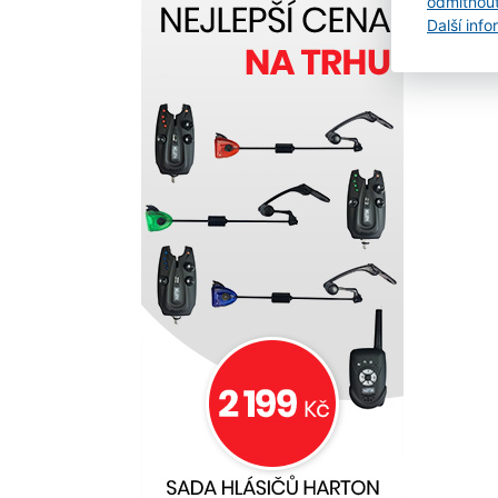
odmítnou
Další inf