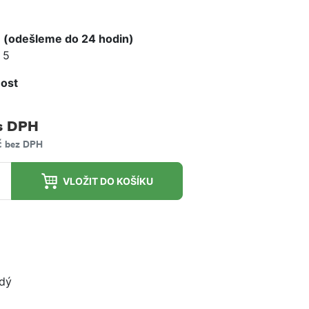
e
 (odešleme do 24 hodin)
 5
ost
m
s DPH
č
bez DPH
VLOŽIT DO KOŠÍKU
ždý