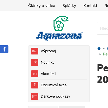
Články a videa
Splátky
Kontakt
R
Výprodej
Pe
Novinky
Pe
Akce 1+1
20
Exkluzivní akce
Dárkové poukazy