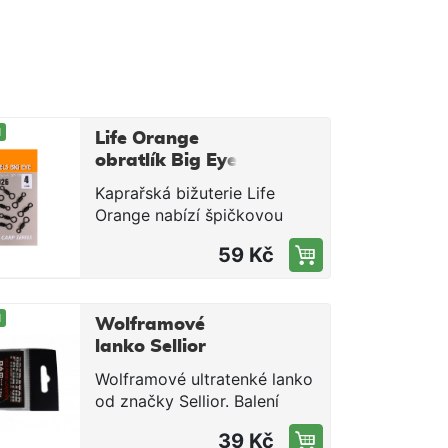
M
Life Orange
obratlík Big Eye
vel.4 / 10ks
Kaprařská bižuterie Life
Orange nabízí špičkovou
kvalitu za velmi příznivou
59 Kč
cenu. Všechny komponenty
byly dlouhodobě
testovány.Velikost 4Balení
M
10ks
Wolframové
lanko Sellior
Predator 25cm /
Wolframové ultratenké lanko
9kg / 2ks
od značky Sellior. Balení
obsahuje 2ks lanek, na
39 Kč
kterých je velice kvalitní