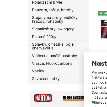
Polarizační brýle
Pouzdra, tašky, batohy
SKLA
Stojany na pruty, vidličky,
hrazdy, rohatinky
Signalizátory, swingery
Pletené šňůry
Splávky, čihátáka, bóje,
chem.světla
Vláčecí a umělé nástrahy
Nast
Vlasce, Fluorocarbony
Vozíky
Pro posky
Některé z
Zavážecí loďky
zatímco j
zážitek a
Souhlasít
můžete sn
Přijmout