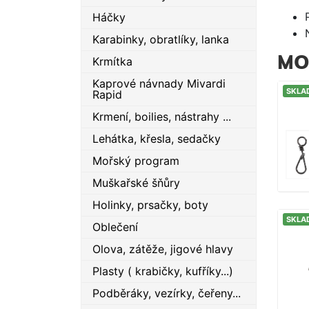
Háčky
Karabinky, obratlíky, lanka
MO
Krmítka
Kaprové návnady Mivardi
SKLA
Rapid
Krmení, boilies, nástrahy ...
Lehátka, křesla, sedačky
Mořský program
Muškařské šňůry
Holinky, prsačky, boty
SKLA
Oblečení
Olova, zátěže, jigové hlavy
Plasty ( krabičky, kufříky...)
Podběráky, vezírky, čeřeny...