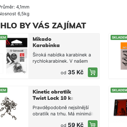
Průměr: 4,1mm
Nosnost 6,5kg
HLO BY VÁS ZAJÍMAT
DEM
SKLADE
Mikado
Karabinka
Sensual Agrafka,
Široká nabídka karabinek a
10 ks
rychlokarabinek. V našem
sortimentu si každý najde to
35 Kč
od
pravé. Široká škála typů a
velikostí umožní výběr
produktu dle zvolené
DEM
SKLADE
rybářské techniky.
Kinetic obratlík
Twist Lock 10 ks
Pravděpodobně nejsilnější
obratlík na trhu. Má minimální
tření, kroucení vlasce a velice
59 Kč
od
snadno rotuje i pod velkým