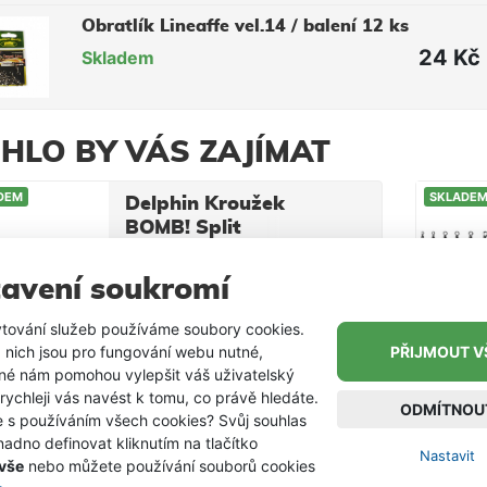
Obratlík Lineaffe vel.14 / balení 12 ks
24 Kč
Skladem
HLO BY VÁS ZAJÍMAT
DEM
SKLADE
Delphin Kroužek
BOMB! Split
Rings 20 ks
Kroužky Dephin BOMB! Split
avení soukromí
RINGS jsou nedílnou součástí
výbavy každého vláčkaře.
59 Kč
tování služeb používáme soubory cookies.
od
Vždy když potřebujete
 nich jsou pro fungování webu nutné,
PŘIJMOUT V
vyměnit kroužek na nástraze,
iné nám pomohou vylepšit váš uživatelský
nebo si přizpůsobit montáž
 rychleji vás navést k tomu, co právě hledáte.
DEM
SKLADE
dle vlastních představ, Vám
Wolframové
ODMÍTNOU
e s používáním všech cookies? Svůj souhlas
budou po ruce. Jejich
lanko Sellior
adno definovat kliknutím na tlačítko
velikosti pokryjí celou škálu
Predator 25cm /
Nastavit
Wolframové ultratenké lanko
 vše
nebo můžete používání souborů cookies
možností při lovu dravců,
9kg / 2ks