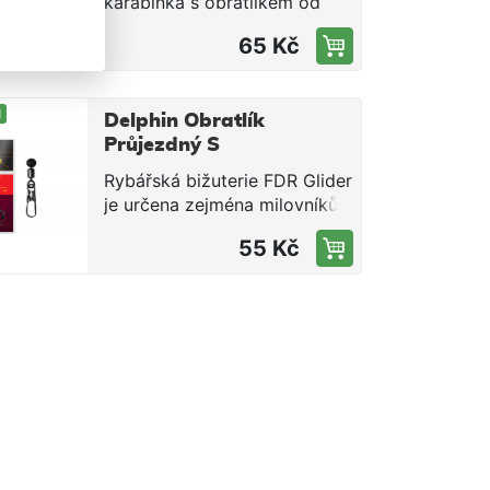
karabinka s obratlíkem od
23 kg
světoznáme značky Mustad,
65 Kč
díky které lze snadlo a rychle
měnit nástrahy a montáže.
M
Delphin Obratlík
Průjezdný S
Karabinkou FDR
Rybářská bižuterie FDR Glider
Glider / 5ks
je určena zejména milovníkům
lovu na feeder. Díky této
55 Kč
drobnosti si můžete zhotovit
montáž s průběžným
upevněním krmítka. Vlasec
nebo šňůru provlékněte
středem černé plastové
olivky. Otvor je 1,5mm široký,
takže do něj pohodlně
provlečete i hrubší vlasce či
šňůry. Na plastovém korálku
se nachází obratlík a