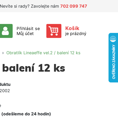
Nevíte si rady? Zavolejte nám
702 099 747
Košík
Přihlásit se
Můj účet
je prázdný
Obratlík Lineaeffe vel.2 / balení 12 ks
 balení 12 ks
duktu
2002
e
e
 (odešleme do 24 hodin)