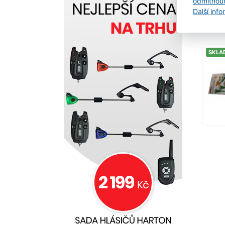
odmítnou
Další inf
SKLA