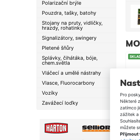
Polarizační brýle
Pouzdra, tašky, batohy
Stojany na pruty, vidličky,
hrazdy, rohatinky
Signalizátory, swingery
MO
Pletené šňůry
SKLA
Splávky, čihátáka, bóje,
chem.světla
Vláčecí a umělé nástrahy
Nast
Vlasce, Fluorocarbony
Vozíky
Pro posky
Některé z
Zavážecí loďky
zatímco j
zážitek a
SKLA
Souhlasít
můžete sn
Přijmout