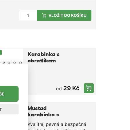
VLOŽIT DO KOŠÍKU
M
Karabinka s
obratlíkem
TSUNAMI
29 Kč
od
ŠE
M
Mustad
T
karabinka s
obratlíke W/ Nice
Kvalitní, pevná a bezpečná
snap 10 ks vel. 6,