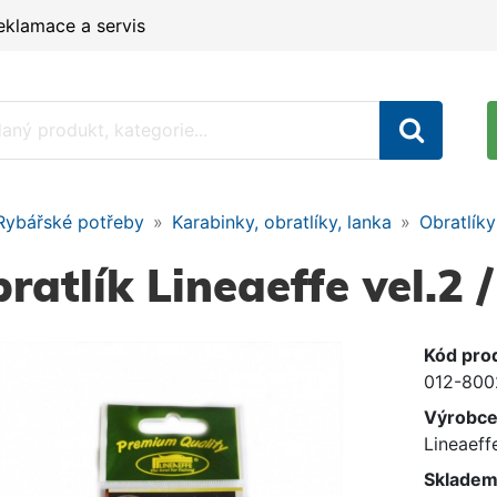
eklamace a servis
Rybářské potřeby
Karabinky, obratlíky, lanka
Obratlíky
ratlík Lineaeffe vel.2 /
Kód pro
012-800
Výrobc
Lineaeff
Skladem