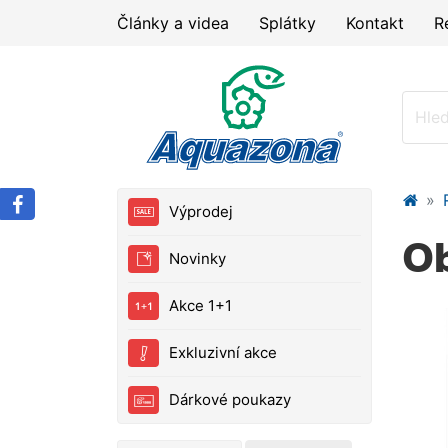
Články a videa
Splátky
Kontakt
R
Výprodej
Ob
Novinky
Akce 1+1
Exkluzivní akce
Dárkové poukazy