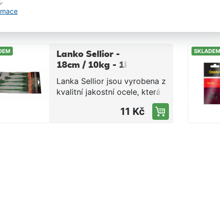
od značky Sellior. Balení
t
.
takže budete připraveni na
obsahuje 2ks lanek, na
ormace
každou situaci.
39 Kč
kterých je velice kvalitní
obratlík a karabinka. Balení
2ks Délka 25cm Nosnost 9kg
DEM
SKLADE
Lanko Sellior -
18cm / 10kg - 1ks
Lanka Sellior jsou vyrobena z
kvalitní jakostní ocele, která
vždy odolá štičím zubům.
11 Kč
Lanka jsou nabízeny v široké
škále velikostí (15-28cm) s
nosností 10kg.Délka
18cmNosnost 10kg