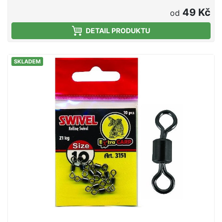
výběr vhodného produktu pro zvolenou techniku
49 Kč
od
lovu.
DETAIL PRODUKTU
SKLADEM