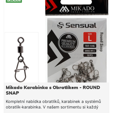
SKLADEM
Mikado Karabinka s Obratlíkem - ROUND
SNAP
Kompletní nabídka obratlíků, karabinek a systémů
obratlík-karabinka. V našem sortimentu si každý
najde to své. Široká škála typů a velikostí umožňuje