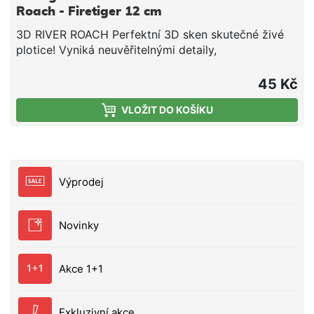
Roach - Firetiger 12 cm
3D RIVER ROACH Perfektní 3D sken skutečné živé
plotice! Vyniká neuvěřitelnými detaily,
fotochromatickými barvami a lákavou vůní, kterou je
tělo napuštěno. Speciálně navržený lopatkovitý ocas
45 Kč
dává nástraze super živou kopavou akci. Obsahuje
VLOŽIT DO KOŠÍKU
také otvor na chrastítko, takže v případě zájmu
můžete nástraze přidat i zvukovou atraktivitu. Jedná
se o skvělou gumovou nástrahu na okouny, štiky a
candáty, ale dokáže chytit prakticky jakéhokoliv
dravce. • 3D skenované detaily • Vůně vyvolávající
Výprodej
útoky • Živý kopavý lopatkovitý ocas • Otvory na
chrastítko 12 cm -17 g
Novinky
Akce 1+1
Exkluzivní akce