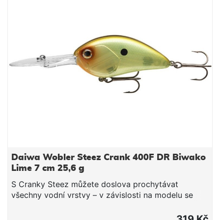
Daiwa Wobler Steez Crank 400F DR Biwako
Lime 7 cm 25,6 g
S Cranky Steez můžete doslova prochytávat
všechny vodní vrstvy – v závislosti na modelu se
tato nástraha ponoří od 1.2m (model 100) až po více
než 5m (model 500). Díky svému kompaktnímu
319 Kč