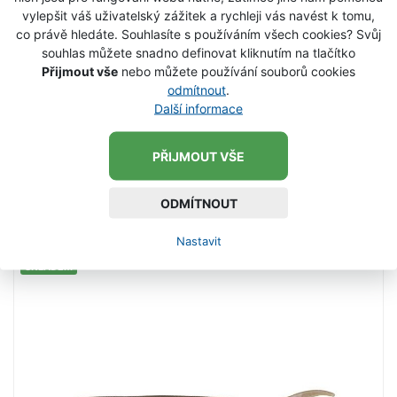
vylepšit váš uživatelský zážitek a rychleji vás navést k tomu,
co právě hledáte. Souhlasíte s používáním všech cookies? Svůj
souhlas můžete snadno definovat kliknutím na tlačítko
Gunki Gumová Nástraha G Bump Ghost
Přijmout vše
nebo můžete používání souborů cookies
Smelt 14 cm
odmítnout
.
Další informace
Ripper Gunki G Bump. Tato nástraha nezůstane bez
povšimnutí. Velký ocásek propůjčuje nástraze
neodolatelnou akci. Trojúhelníkový tvar těla je velmi
PŘIJMOUT VŠE
stabilní. Ideální nástraha na okouny, candáty, nebo
75 Kč
štiky. délka 14 cm váha 31 g
ODMÍTNOUT
VLOŽIT DO KOŠÍKU
Nastavit
SKLADEM