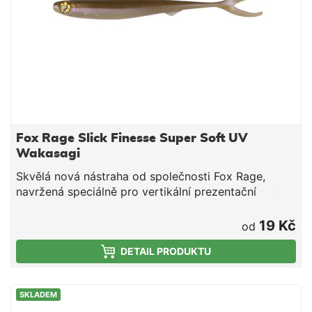
Fox Rage Slick Finesse Super Soft UV
Wakasagi
Skvělá nová nástraha od společnosti Fox Rage,
navržená speciálně pro vertikální prezentační
techniky. - Super měkký materiál pro vysoce
realistickou akci a pocit. - Perfektní pro vertikální a
19 Kč
od
drop shot styly lovu - Dvojitý ocas a tenké zápatí
DETAIL PRODUKTU
pro maximálně atraktivní akci. - S velkým očkem -
Má dva otvory pro háčky pro různé možnosti
navázání - K dispozici v pěti délkách: 9 cm, 11 cm,
SKLADEM
13 cm, 16 cm a 20 cm.