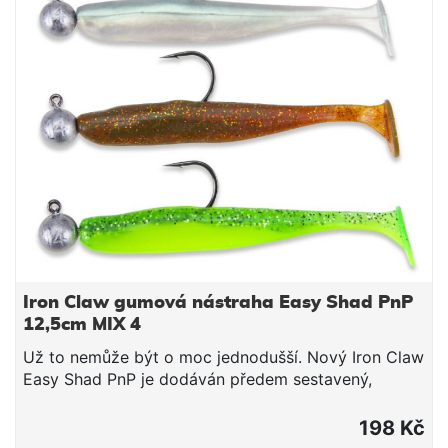
Iron Claw gumová nástraha Easy Shad PnP
12,5cm MIX 4
Už to nemůže být o moc jednodušší. Nový Iron Claw
Easy Shad PnP je dodáván předem sestavený,
včetně jigové hlavičky. PnP znamená „Plug'n'Play“,
neboli vyjměte Easy Shad z obalu, přivažte k vlasci
198 Kč
a rovnou chytejte. Nemusíte řešit žádné shánění