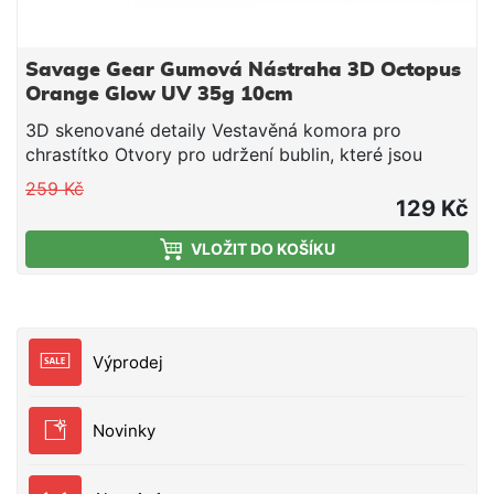
Savage Gear Gumová Nástraha 3D Octopus
Orange Glow UV 35g 10cm
3D skenované detaily Vestavěná komora pro
chrastítko Otvory pro udržení bublin, které jsou
samovolně uvolňovány v hloubkách Bod k navázání
259 Kč
pro navijení z velkýh hloubek Dlouhotrvající svíticí
129 Kč
efekt na těle a chapadlech Vysoce odolná chapadla
VLOŽIT DO KOŠÍKU
z TPE materiálu Realistická / živá akce Široký záběr
při pomalém jigování Silný, pevný háček Kroužek pro
připevnění háčku či třpytky Nástraha vyrobena na
základě 3D skenování mladého jedince chobotnice.
Tělo je z olověné slitiny a chapadla jsou vyrobena z
Výprodej
vysoce odolného, měkkého TPE materiálu. Nástraha
má ve vodě téměř nulový odpor a při pomalém
jigobání vytváří úžasnou širokou akci. Při zastavení
Novinky
si nástraha drží realistickou pozici, přičemž
chapadla se pohybují i při těch nejjemnějších
proudech.