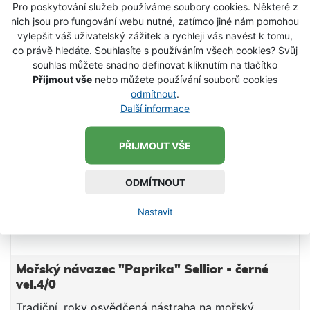
Pro poskytování služeb používáme soubory cookies. Některé z
nich jsou pro fungování webu nutné, zatímco jiné nám pomohou
SKLADEM
vylepšit váš uživatelský zážitek a rychleji vás navést k tomu,
co právě hledáte. Souhlasíte s používáním všech cookies? Svůj
souhlas můžete snadno definovat kliknutím na tlačítko
Přijmout vše
nebo můžete používání souborů cookies
odmítnout
.
Další informace
PŘIJMOUT VŠE
ODMÍTNOUT
Nastavit
Mořský návazec "Paprika" Sellior - černé
vel.4/0
Tradiční, roky osvědčená nástraha na mořský