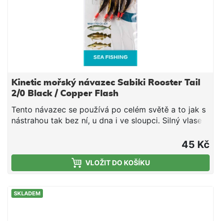
Kinetic mořský návazec Sabiki Rooster Tail
2/0 Black / Copper Flash
Tento návazec se používá po celém světě a to jak s
nástrahou tak bez ní, u dna i ve sloupci. Silný vlasec
a a 5 háčků střední velikosti ho dělají perfektním.
Kvalitní vlasec Niklové chemicky ostřené háčky
45 Kč
Přírodní peří/krystalový vlas Cílová ryba: makrela,
VLOŽIT DO KOŠÍKU
treska, merlan Háček #2/0, délka 130 cm, vlasec
0,60 mm
SKLADEM