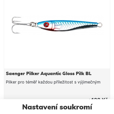
Saenger Pilker Aquantic Gloss Pilk BL
Pilker pro téměř každou příležitost s výjimečným
132 Kč
od
Nastavení soukromí
DETAIL PRODUKTU