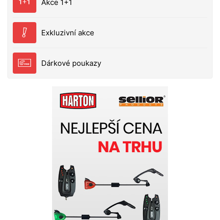
Akce 1+1
Exkluzivní akce
Dárkové poukazy