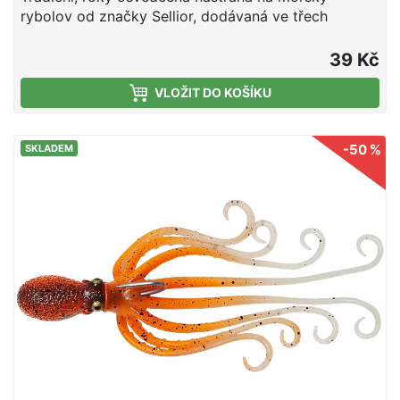
rybolov od značky Sellior, dodávaná ve třech
barevných provedeních.Velikost háčků 4/0Barva
černá
39 Kč
VLOŽIT DO KOŠÍKU
-50 %
SKLADEM