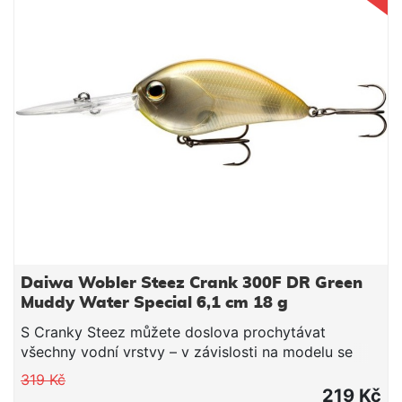
Daiwa Wobler Steez Crank 300F DR Green
Muddy Water Special 6,1 cm 18 g
S Cranky Steez můžete doslova prochytávat
všechny vodní vrstvy – v závislosti na modelu se
tato nástraha ponoří od 1.2m (model 100) až po více
319 Kč
než 5m (model 500). Díky svému kompaktnímu
219 Kč