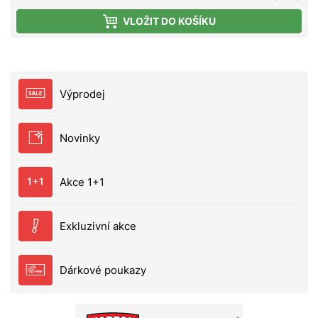
speciálnímu tvaru se osvědčené Cranky Steez
VLOŽIT DO KOŠÍKU
snadno nahazují, prezentují a začnou působit i při
pomalém navíjení. Mírně zakřivená lopatka nabízí
menší odpor ve vodě při navíjení, snižuje riziko
uvíznutí o dno a vyvolává velmi silné vibrace. Tělo
nástrahy: jednodílné Typ: oscilační systém Front
Výprodej
Weight Háčky: 2 SaqSas trojháčky Potápivost:
plovoucí Typ ponoru: hluboko potápivý Hloubka
ponoru: až cca 3.2 m Cílová ryba: okoun, pstruh,
Novinky
tloušť, candát Délka 6,1 cm Hmotnost 18 g
Akce 1+1
Exkluzivní akce
Dárkové poukazy