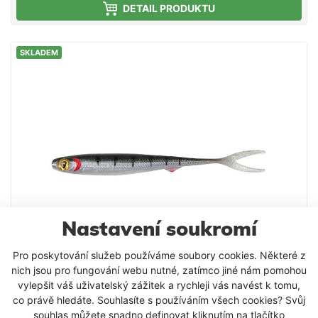
DETAIL PRODUKTU
vybavena speciální objímkou pro háček na hlavě
nástrahy při použití offsetových háčků Steez.
Stirring Shad má navíc speciální místo pro aplikaci
SKLADEM
těžítka na břiše bez poškození návnady. Oválný tvar
stabilizuje akci a vede k velké siluetě při pohledu z
profilu.
Nastavení soukromí
Pro poskytování služeb používáme soubory cookies. Některé z
nich jsou pro fungování webu nutné, zatímco jiné nám pomohou
vylepšit váš uživatelský zážitek a rychleji vás navést k tomu,
Fox Rage Slick Finesse Super Soft UV Young
co právě hledáte. Souhlasíte s používáním všech cookies? Svůj
Perch
souhlas můžete snadno definovat kliknutím na tlačítko