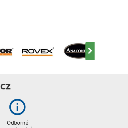
CZ
Odborné