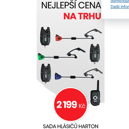
odmítnou
Další inf