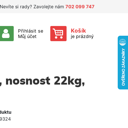
Nevíte si rady? Zavolejte nám
702 099 747
Košík
Přihlásit se
Můj účet
je prázdný
, nosnost 22kg,
duktu
9324