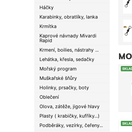
Háčky
Karabinky, obratlíky, lanka
Krmítka
Kaprové návnady Mivardi
Rapid
Krmení, boilies, nástrahy ...
MO
Lehátka, křesla, sedačky
Mořský program
SKLA
Muškařské šňůry
Holinky, prsačky, boty
Oblečení
Olova, zátěže, jigové hlavy
Plasty ( krabičky, kufříky...)
SKLA
Podběráky, vezírky, čeřeny...