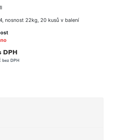
e
I
 4, nosnost 22kg, 20 kusů v balení
ost
áno
s DPH
č
bez DPH