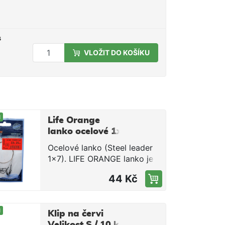
s
VLOŽIT DO KOŠÍKU
M
Life Orange
lanko ocelové 1x7
7kg, 15cm, 2ks
Ocelové lanko (Steel leader
1x7). LIFE ORANGE lanko je
vyrobeno spletením sedmi
44 Kč
ocelových vláken s
antikorozním potahem.
Dokonalá kombinace tenkého
M
průměru a vysoké nosnosti.
Klip na červi
Obratlík a karabinka nejvyšší
Velikost S / 10 ks