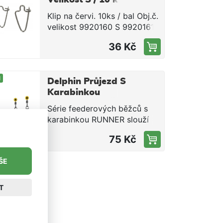
kvality LIFE ORANGE.
balení
Klip na červi. 10ks / bal Obj.č.
Nosnost 7kg Délka 15cm
velikost 9920160 S 9920161
Balení 2ks
M 9920162 L
36 Kč
M
Delphin Průjezd S
Karabinkou
Runner vel. M 10
Série feederových běžců s
ks
karabinkou RUNNER slouží
jako příslušenství pro výrobu
75 Kč
koncových sestav, kterou
ocení zejména příznivci lovu
ŠE
feeder technikou. Delphin
RUNNER slouží ke snadnému
připevnění feederových
T
košíků ke kmenovému vlasci.
Na výběr je několik velikostí.