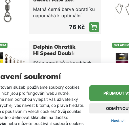
Matná černá barva obratlíku
napomáhá k optimální
kamufláži pro mělké a čisté
76 Kč
vody, brání odlesku na
přímém slunečním světle.
Poskytuje optimální svobodu
DEM
SKLADE
pohybu a je vhodný pro
Delphin Obratlík
všechny moderní montáže.
Hi Speed Double
vel. 4 10ks
Rolling Swivel A-
Série obratlíků a karabinek
04 10 ks
slouží jako drobné
příslušenství pro výrobu
avení soukromí
72 Kč
od
různých koncových sestav.
tování služeb používáme soubory cookies.
 nich jsou pro fungování webu nutné,
PŘIJMOUT V
iné nám pomohou vylepšit váš uživatelský
 rychleji vás navést k tomu, co právě hledáte.
ODMÍTNOU
e s používáním všech cookies? Svůj souhlas
adno definovat kliknutím na tlačítko
Nastavit
 vše
nebo můžete používání souborů cookies