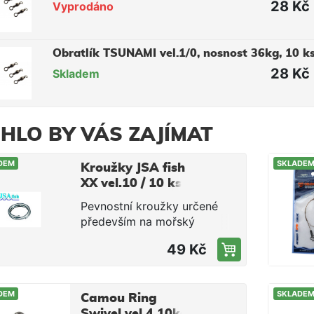
28 Kč
Vyprodáno
Obratlík TSUNAMI vel.1/0, nosnost 36kg, 10 k
28 Kč
Skladem
HLO BY VÁS ZAJÍMAT
DEM
SKLADE
Kroužky JSA fish
XX vel.10 / 10 ks
balení
Pevnostní kroužky určené
především na mořský
rybolov. Uplatnění však
49 Kč
naleznou i na našich vodách
(např. při lovu sumců).
Velikost 10 Nosnost 70kg
DEM
SKLADE
Balení 10ks
Camou Ring
Swivel vel.4 10ks