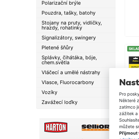
Polarizační brýle
Pouzdra, tašky, batohy
Stojany na pruty, vidličky,
hrazdy, rohatinky
Signalizátory, swingery
Pletené šňůry
SKLA
Splávky, čihátáka, bóje,
chem.světla
Vláčecí a umělé nástrahy
Nast
Vlasce, Fluorocarbony
Vozíky
Pro posky
Některé z
Zavážecí loďky
zatímco j
zážitek a
Souhlasít
můžete sn
Přijmout