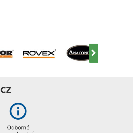
CZ
Odborné