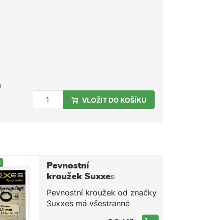
s
VLOŽIT DO KOŠÍKU
M
Pevnostní
kroužek Suxxes
9mm 46kg / 10ks
Pevnostní kroužek od značky
v balení
Suxxes má všestranné
použití. Každý rybář pro tuto