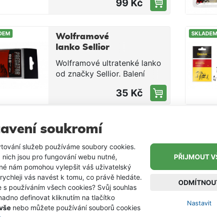
99 Kč
cenu. Všechny komponenty
byly dlouhodobě
testovány.Velikost 4Balení
DEM
SKLADE
10ks
Wolframové
lanko Sellior
Predator 20cm /
Wolframové ultratenké lanko
7kg / 2ks
od značky Sellior. Balení
obsahuje 2ks lanek, na
35 Kč
kterých je velice kvalitní
obratlík a karabinka. Balení
2ks Délka 20cm Nosnost 7kg
DEM
SKLADE
Lanko Sellior -
avení soukromí
18cm / 10kg - 1ks
tování služeb používáme soubory cookies.
Lanka Sellior jsou vyrobena z
 nich jsou pro fungování webu nutné,
PŘIJMOUT V
kvalitní jakostní ocele, která
iné nám pomohou vylepšit váš uživatelský
vždy odolá štičím zubům.
 rychleji vás navést k tomu, co právě hledáte.
11 Kč
ODMÍTNOU
Lanka jsou nabízeny v široké
e s používáním všech cookies? Svůj souhlas
škále velikostí (15-28cm) s
adno definovat kliknutím na tlačítko
Nastavit
nosností 10kg.Délka
 vše
nebo můžete používání souborů cookies
18cmNosnost 10kg