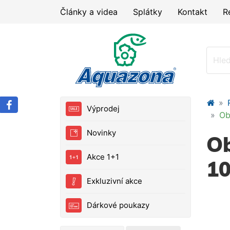
Články a videa
Splátky
Kontakt
R
Výprodej
Ob
Novinky
Ob
Akce 1+1
10
Exkluzivní akce
Dárkové poukazy