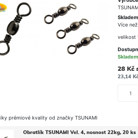
Výrobc
TSUNAM
Skladem
Více než
velikost
Dostupn
Sklade
28 Kč
23,14 K
líky prémiové kvality od značky TSUNAMI
Obratlík TSUNAMI Vel. 4, nosnost 22kg, 20 ks