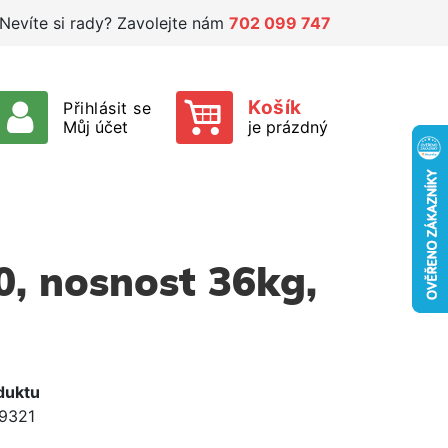
Nevíte si rady? Zavolejte nám
702 099 747
Košík
Přihlásit se
Můj účet
je prázdný
0, nosnost 36kg,
duktu
9321