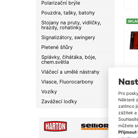
Polarizační brýle
Pouzdra, tašky, batohy
SKLA
Stojany na pruty, vidličky,
hrazdy, rohatinky
Signalizátory, swingery
Pletené šňůry
Splávky, čihátáka, bóje,
chem.světla
Vláčecí a umělé nástrahy
SKLA
Nast
Vlasce, Fluorocarbony
Vozíky
Pro posky
Některé z
Zavážecí loďky
zatímco j
zážitek a
Souhlasít
můžete sn
Přijmout