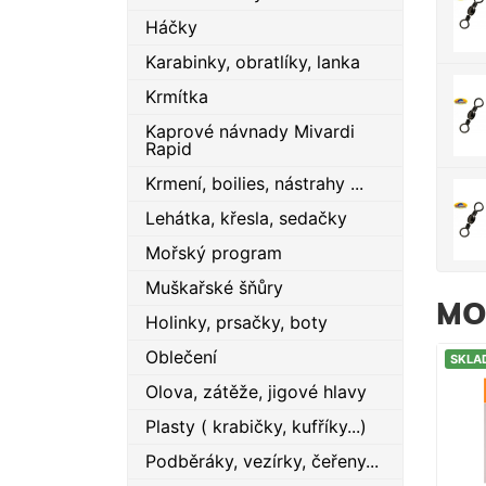
Háčky
Karabinky, obratlíky, lanka
Krmítka
Kaprové návnady Mivardi
Rapid
Krmení, boilies, nástrahy ...
Lehátka, křesla, sedačky
Mořský program
Muškařské šňůry
MO
Holinky, prsačky, boty
Oblečení
SKLA
Olova, zátěže, jigové hlavy
Plasty ( krabičky, kufříky...)
Podběráky, vezírky, čeřeny...