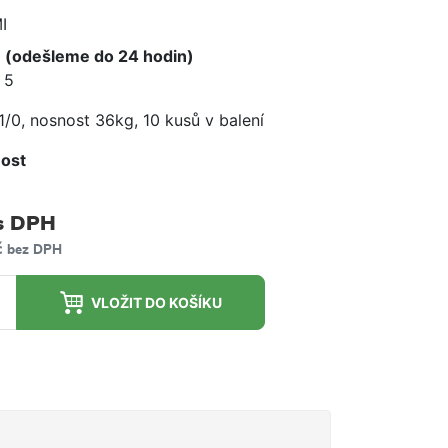
e
I
 (odešleme do 24 hodin)
 5
 1/0, nosnost 36kg, 10 kusů v balení
ost
m
s DPH
č
bez DPH
VLOŽIT DO KOŠÍKU