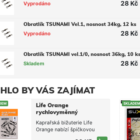
28 Kč
Vyprodáno
Obratlík TSUNAMI Vel.1, nosnost 34kg, 12 ks
28 Kč
Vyprodáno
Obratlík TSUNAMI vel.1/0, nosnost 36kg, 10 k
28 Kč
Skladem
HLO BY VÁS ZAJÍMAT
DEM
SKLADE
Life Orange
rychlovyměnný
obratlík Big Eye
Kaprařská bižuterie Life
vel.4 / 10ks
Orange nabízí špičkovou
kvalitu za velmi příznivou