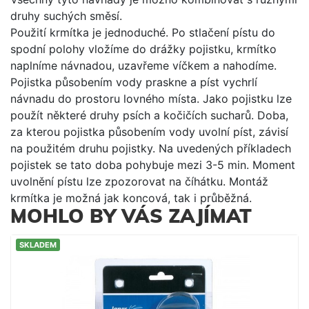
druhy suchých směsí.
Použití krmítka je jednoduché. Po stlačení pístu do
spodní polohy vložíme do drážky pojistku, krmítko
naplníme návnadou, uzavřeme víčkem a nahodíme.
Pojistka působením vody praskne a píst vychrlí
návnadu do prostoru lovného místa. Jako pojistku lze
použít některé druhy psích a kočičích sucharů. Doba,
za kterou pojistka působením vody uvolní píst, závisí
na použitém druhu pojistky. Na uvedených příkladech
pojistek se tato doba pohybuje mezi 3-5 min. Moment
uvolnění pístu lze zpozorovat na číhátku. Montáž
krmítka je možná jak koncová, tak i průběžná.
MOHLO BY VÁS ZAJÍMAT
SKLADEM