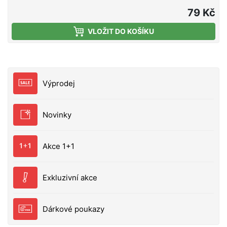
dobrou zpracovatelností. Ať už lovíte na stojatých,
79 Kč
mírně tekoucích, či velmi proudných vodách, v rámci
VLOŽIT DO KOŠÍKU
této řady krmení si hravě vyberete. Tato krmítková
směs je určena pro rybolov na řekách. Díky své
hrubší struktuře se krmení delší dobu drží na
požadovaném místě a nedochází taky rychle k jeho
odplavování.
Výprodej
Novinky
Akce 1+1
Exkluzivní akce
Dárkové poukazy