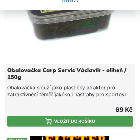
Obalovačka Carp Servis Václavík - oliheň /
150g
Obalovačka slouží jako plastický atraktor pro
zatraktivnění téměř jakékoli nástrahy pro sportovní
rybolov. Obalovačku namodelujete na nástrahu ve
vrstvě cca 2–4 mm. Obalovačka je nositelem nejen
69 Kč
dráždivých pachů, ale zejména celé řady hmotných
VLOŽIT DO KOŠÍKU
potravních signálů. Obalovačku lze použít i
samostatně jako těsto přímo na háček nebo lépe do
pružiny. Obalovačka se bude rozpouštět dle síly