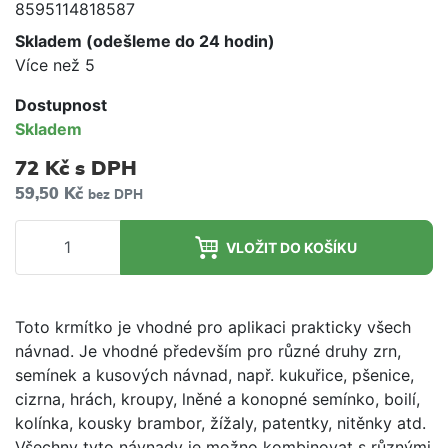
8595114818587
Skladem (odešleme do 24 hodin)
Více než 5
Dostupnost
Skladem
72 Kč
s DPH
59,50 Kč
bez DPH
VLOŽIT DO KOŠÍKU
Toto krmítko je vhodné pro aplikaci prakticky všech
návnad. Je vhodné především pro různé druhy zrn,
semínek a kusových návnad, např. kukuřice, pšenice,
cizrna, hrách, kroupy, lněné a konopné semínko, boilí,
kolínka, kousky brambor, žížaly, patentky, nitěnky atd.
Všechny tyto návnady je možno kombinovat s různými