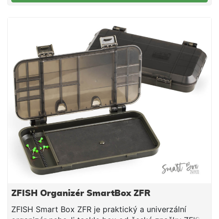
materiálu, který neprodukuje žádný toxický odpad,
nulové emise, žádné fluorované uhlovodíky a nulové
halogeny. Všechny D-BOXy Daiwa jsou vybaveny
4stranným uzamykacím systémem, který spolu s
voděodolným těsněním, které obepíná víka všech
modelů D-BOX o 360 stupňů, činí D-Boxy plně
odolné vůči povětrnostním vlivům. Každý box byl
pečlivě navržen tak, aby maximalizoval úložiště a
všestrannost, s funkcemi, jako je úložiště spinnerbait
zabudovaných do modelů D-BOX MD a SD. Modely
D-BOX LSU a SSU jsou jedinečné krabičky s
lisovanými silikonovými držáky, které drží háčky
pevně na místě, což z nich dělá perfektní jighead
krabičku.
ZFISH Organizér SmartBox ZFR
ZFISH Smart Box ZFR je praktický a univerzální