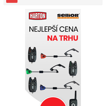
pro připevnění hotových montáží Samotné víko
boxu také funguje jako organizér a disponuje 21-ti
menšími samostatně uzavíratelnými přihrádkami
Bezpečné uzavírání, nebo nechtěné otevření zajišťují
dva zavírací klipy a velice pevné panty Moderní a
čistý design v kombinaci s kvalitními materiály a
komponenty v temně olivově zeleném provedení
Celkové rozměry: 240 x 120 x 40 mm