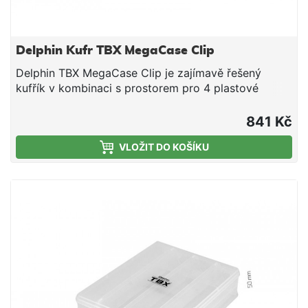
Delphin Kufr TBX MegaCase Clip
Delphin TBX MegaCase Clip je zajímavě řešený
kufřík v kombinaci s prostorem pro 4 plastové
krabičky. Velmi dobře poslouží pro uložení nástrah
nebo ostatního rybářského příslušenství. Uzavírá se
841 Kč
jedním plastovým klipem, který pevně drží vrchní
VLOŽIT DO KOŠÍKU
výklopný díl. Pod ním se nachází dostatečně velký
úložný prostor na odkládání všeho, co rybář
potřebuje. V přední části se nachází výklopný díl z
průhledného materiálu. Jím se dostanete ke 4 stejně
velkým plastovým krabičkám, které jsou součástí
kufříku. Krabičky obsahují plastové příčky, aby si
každý rybář mohl přihrádky v krabičkách
přizpůsobit podle vlastních představ. Je dodáván v
kombinaci barev tmavozelená s transparentním
poklopem. Technické parametry: Rozměry:
290x190x265mm Počet pevných přihrádek: 5