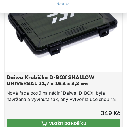
Nastavit
Daiwa Krabička D-BOX SHALLOW
UNIVERSAL 21,7 x 16,4 x 3,3 cm
Nová řada boxů na náčiní Daiwa, D-BOX, byla
navržena a vyvinuta tak, aby vytvořila ucelenou řadu
účelových úložných možností dokonale vhodných
pro moderního rybáře. D-BOX je k dispozici v
349 Kč
různých velikostech a hloubkách a je vyroben z
VLOŽIT DO KOŠÍKU
recyklovaného polypropylenu, ekologického