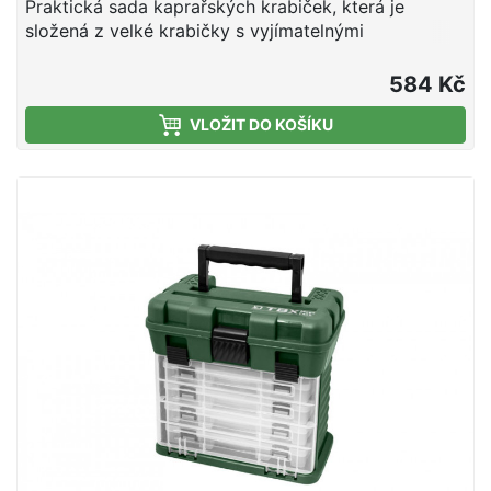
Praktická sada kaprařských krabiček, která je
složená z velké krabičky s vyjímatelnými
přihrádkami, čtyř malých kaprařských krabiček Mini
a jednoho kaprařského boxu na návazce Single.
584 Kč
VLOŽIT DO KOŠÍKU