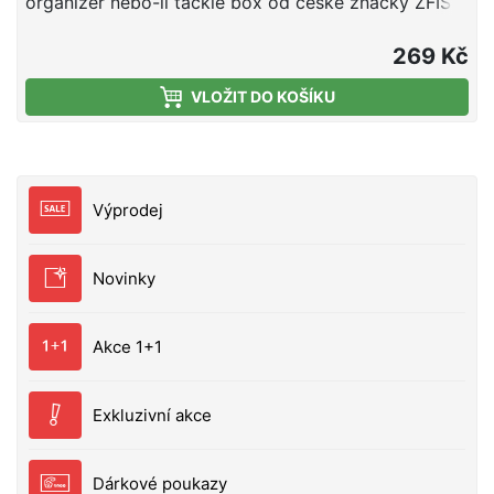
organizér nebo-li tackle box od české značky ZFISH.
Tento organizér je upravenou verzí oblíbeného boxu
ZFS. Rozdíl spočívá ve spodní části, do které jsme
269 Kč
umístili velkou plochu pro připevnění hotových
VLOŽIT DO KOŠÍKU
návazců v délce až 21cm. Bezpečné uzavírání, nebo
nechtěné otevření zajišťují dva zavírací klipy a velice
pevné panty, které dokonce dokážou udržet box
otevřený a usnadní Vám práci. Samotné víko boxu
také funguje jako organizér a disponuje 21-ti
Výprodej
menšími samostatně uzavíratelnými přihrádkami s
čirými krytem, takže snadno a ihned vidíte kam a
pro co sáhnout. Jednoduchý a čistý design se
Novinky
zkosenými a oblými hranami nejen skvěle vypadá,
ale díky oblým tvarům je i samotná manipulace
mnohem příjemnější. Výborný dojem už jen podtrhují
Akce 1+1
odolné materiály a komponenty ve velmi elegantním,
temně olivově zeleném provedení. Díky svým
rozměrům se jedná o kompaktní box vhodný na
Exkluzivní akce
kratší kaprařské nebo feeder vycházky do menších
batohů. Kvalitní, kompaktní a praktický tackle
Dárkové poukazy
box/organizér. Spodní část s prostornou plochou