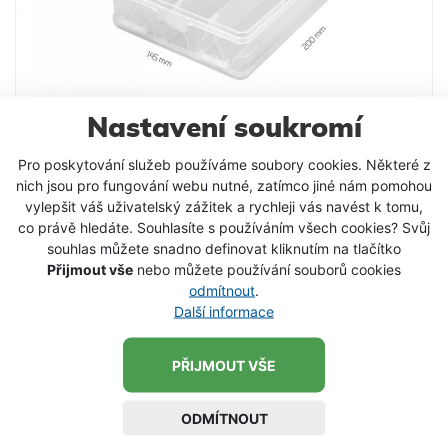
Rozměry přihrádky: 1x (26,5x16x7cm), 4x plastová
krabička o rozměrech 23,5x12,7x3,2cm s 3x
vnitřními přihrádkami 22,5x3,5x2,7cm a 10x
přepážkami Počet vložek : 4
Nastavení soukromí
Pro poskytování služeb používáme soubory cookies. Některé z
Delphin Krabička TBX Duo 200-7P
nich jsou pro fungování webu nutné, zatímco jiné nám pomohou
200x145x50mm
vylepšit váš uživatelský zážitek a rychleji vás navést k tomu,
co právě hledáte. Souhlasíte s používáním všech cookies? Svůj
souhlas můžete snadno definovat kliknutím na tlačítko
Přijmout vše
nebo můžete používání souborů cookies
141 Kč
odmítnout
.
Další informace
VLOŽIT DO KOŠÍKU
PŘIJMOUT VŠE
SKLADEM
ODMÍTNOUT