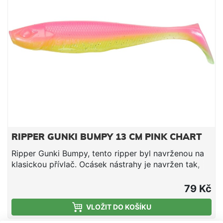
RIPPER GUNKI BUMPY 13 CM PINK CHART
Ripper Gunki Bumpy, tento ripper byl navrženou na
klasickou přívlač. Ocásek nástrahy je navržen tak,
aby jemně vibroval i při velmi pomalém tažení. Při
rychlejším tažení začne ocásek silně vibrovat a
79 Kč
celá nástraha se rozpohybuje. Nástraha je vyrobena
VLOŽIT DO KOŠÍKU
z měkkého, ale pevného materiálu. Obrys nástrahy
připomíná malou rybičku. Super všestranná nástraha