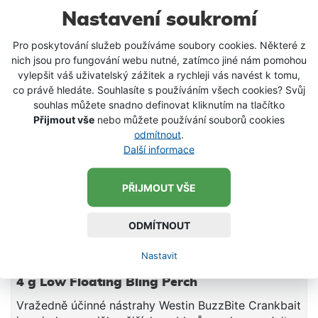
na okouny, štiky, candáty, ale i další dravce.
Nastavení soukromí
-27 %
SKLADEM
Pro poskytování služeb používáme soubory cookies. Některé z
nich jsou pro fungování webu nutné, zatímco jiné nám pomohou
vylepšit váš uživatelský zážitek a rychleji vás navést k tomu,
co právě hledáte. Souhlasíte s používáním všech cookies? Svůj
souhlas můžete snadno definovat kliknutím na tlačítko
Přijmout vše
nebo můžete používání souborů cookies
odmítnout
.
Další informace
PŘIJMOUT VŠE
ODMÍTNOUT
Nastavit
Westin Wobler BuzzBite SR Crankbait 4 cm
4 g Low Floating Bling Perch
Vražedně účinné nástrahy Westin BuzzBite Crankbait