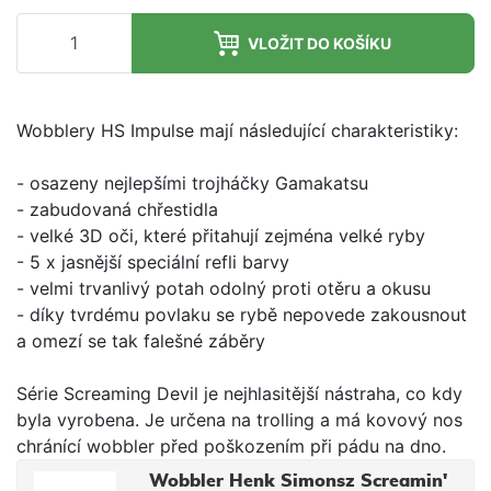
VLOŽIT DO KOŠÍKU
Wobblery HS Impulse mají následující charakteristiky:
- osazeny nejlepšími trojháčky Gamakatsu
- zabudovaná chřestidla
- velké 3D oči, které přitahují zejména velké ryby
- 5 x jasnější speciální refli barvy
- velmi trvanlivý potah odolný proti otěru a okusu
- díky tvrdému povlaku se rybě nepovede zakousnout
a omezí se tak falešné záběry
Série Screaming Devil je nejhlasitější nástraha, co kdy
byla vyrobena. Je určena na trolling a má kovový nos
chránící wobbler před poškozením při pádu na dno.
Wobbler Henk Simonsz Screamin'