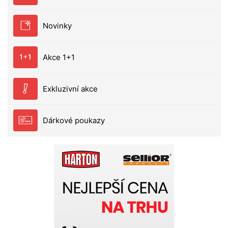
tělu. Díky přímému spojení se vibrace z rotačního
listu přenášejí na tělo, což svolává dravce ze široka i
Novinky
daleka. S touto nástrahou propracovanou do
nejmenších detailů můžete chytat různými způsoby
a funguje skvěle na všech vodách včetně hlubokých
Akce 1+1
jezer, řek, ze břehu i z lodi. Neobsahuje olovo
Středně měkké tělo - bez toxických ftalátů Ultra
ostrý a silný háček z karbonové oceli Na míru
Exkluzivní akce
udělaný Colorado rotační plíšek Zabudovaný
ložiskový obratlík Aktivní oči Ručně malované
Dárkové poukazy
detailní barvy Těsný a nepředvídatelný chod
Kompaktní se systémem na daleké nahazování