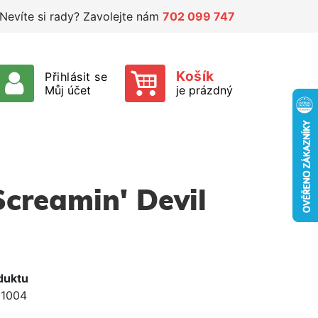
Nevíte si rady? Zavolejte nám
702 099 747
Košík
Přihlásit se
Můj účet
je prázdný
creamin' Devil
duktu
1004