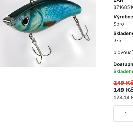
EAN
8716851
Výrobc
Spro
Skladem
3-5
plovoucí
Dostupn
Sklade
249 Kč
149 Kč
123,14 