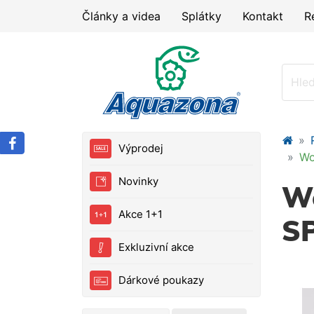
Články a videa
Splátky
Kontakt
R
Výprodej
Wo
Novinky
Wo
Akce 1+1
S
Exkluzivní akce
Dárkové poukazy