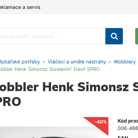
eklamace a servis
Rybářské potřeby
Vláčecí a umělé nástrahy
Wobblery
bbler Henk Simonsz Screamin' Devil SPRO
bbler Henk Simonsz S
PRO
Kód pro
-40%
006-486