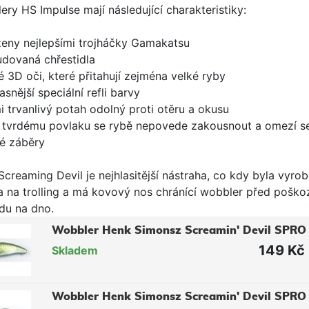
ry HS Impulse mají následující charakteristiky:
zeny nejlepšími trojháčky Gamakatsu
udovaná chřestidla
é 3D oči, které přitahují zejména velké ryby
jasnější speciální refli barvy
i trvanlivý potah odolný proti otěru a okusu
y tvrdému povlaku se rybě nepovede zakousnout a omezí s
né záběry
Screaming Devil je nejhlasitější nástraha, co kdy byla vyro
a na trolling a má kovový nos chránící wobbler před pošk
ádu na dno.
Wobbler Henk Simonsz Screamin' Devil SPRO
149 Kč
Skladem
Wobbler Henk Simonsz Screamin' Devil SPRO