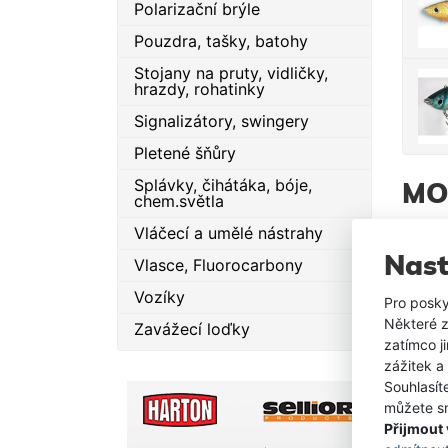
Polarizační brýle
Pouzdra, tašky, batohy
Stojany na pruty, vidličky,
hrazdy, rohatinky
Signalizátory, swingery
Pletené šňůry
Splávky, čihátáka, bóje,
MO
chem.světla
Vláčecí a umělé nástrahy
SKLA
Nast
Vlasce, Fluorocarbony
Vozíky
Pro posky
Některé z
Zavážecí loďky
zatímco j
zážitek a
Souhlasít
můžete sn
SKLA
Přijmout