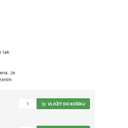
e tak
bena. Je
ozením
VLOŽIT DO KOŠÍKU