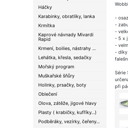
Wobble
Háčky
Karabinky, obratlíky, lanka
- osa
- zab
Krmítka
- velk
Kaprové návnady Mivardi
- 5 x 
Rapid
- velm
Krmení, boilies, nástrahy ...
- dík
Lehátka, křesla, sedačky
faleš
Mořský program
Série 
Muškařské šňůry
určen
Holinky, prsačky, boty
při p
Oblečení
Olova, zátěže, jigové hlavy
Plasty ( krabičky, kufříky...)
Podběráky, vezírky, čeřeny...