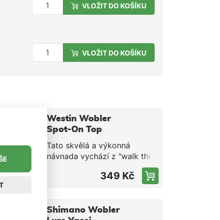
VLOŽIT DO KOŠÍKU
VLOŽIT DO KOŠÍKU
M
Westin Wobler
Spot-On Top
Walker 10 cm
Tato skvělá a výkonná
15g Floating
návnada vychází z "walk the
ŠE
Green Minnow
dog" nástrah a jsou do ní
349 Kč
vtěleny desítky let rybářských
T
zkušeností. Vznikla tak
nástraha, která zvýší vaše
M
šance na chycení velké ryby.
Shimano Wobler