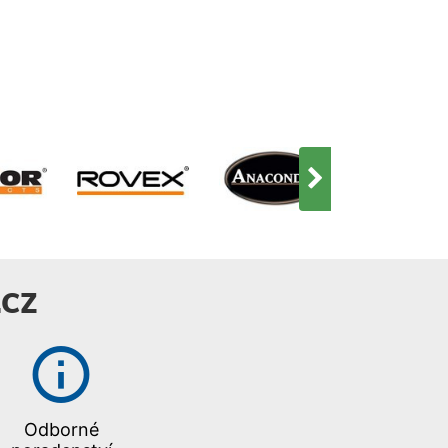
kulička, která při pohybu
často je to čas, kdy dravci
vydává zvuk a láká tak
zasáhnou návnadu extrémní
zvědavé dravce. Umístění
rychlostí a silou. všestranná
kuličky efektivně prodlužuje
nástraha se širokou škálou
délku náhozu.Tenno 102
možností trhavé vedení
Fukaivelikosthmotnostx10,2cm16gplovoucí
replikuje zraněnou rybku
3,5 -
vynikající v čisté vodě ponor
4,5mSPCFSBLCRGGHRFT38051033805105380
verze SP: 0-2 m vysoce
kvalitní BRK háčky
CZ
Odborné