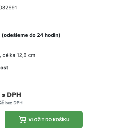
082691
e
 (odešleme do 24 hodin)
, délka 12,8 cm
ost
m
s DPH
Kč
bez DPH
VLOŽIT DO KOŠÍKU