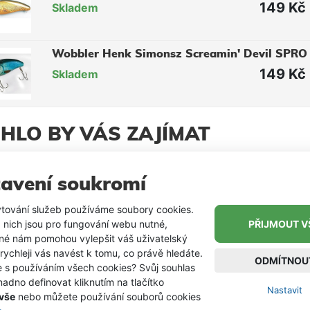
149 Kč
Skladem
Wobbler Henk Simonsz Screamin' Devil SPRO
149 Kč
Skladem
HLO BY VÁS ZAJÍMAT
DEM
SKLADE
Nomura Wobler
avení soukromí
Ginga 8 cm 7,8 g
- Natural Skin
Nomura Ginga je klasický typ
tování služeb používáme soubory cookies.
583
umělé nástrahy (minnow /
 nich jsou pro fungování webu nutné,
PŘIJMOUT V
jerkbait), který je vysoce
iné nám pomohou vylepšit váš uživatelský
199 Kč
ceněn pro svou univerzálnost
 rychleji vás navést k tomu, co právě hledáte.
ODMÍTNOU
a schopnost dalekých hodů.
e s používáním všech cookies? Svůj souhlas
Je navržen pro lov ve
adno definovat kliknutím na tlačítko
Nastavit
DEM
SKLADE
sladkých i slaných vodách,
Salmo Wobler
 vše
nebo můžete používání souborů cookies