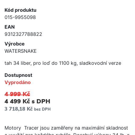
Kód produktu
015-9955098
EAN
9312327788822
Výrobce
WATERSNAKE
tah 34 liber, pro loď do 1100 kg, sladkovodní verze
Dostupnost
Vyprodáno
4 999 Kč
4 499 Kč
s DPH
3 718,18 Kč
bez DPH
Motory Tracer jsou zaměřeny na maximální skladnost
a využití pro každého rybáře. Dosahují výkonu 34 lb. a