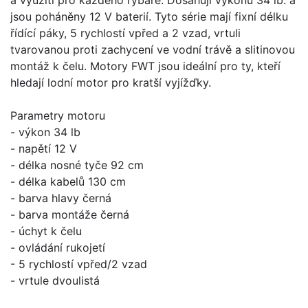
jsou poháněny 12 V baterií. Tyto série mají fixní délku
řídící páky, 5 rychlostí vpřed a 2 vzad, vrtuli
tvarovanou proti zachycení ve vodní trávě a slitinovou
montáž k čelu. Motory FWT jsou ideální pro ty, kteří
hledají lodní motor pro kratší vyjížďky.
Parametry motoru
- výkon 34 lb
- napětí 12 V
- délka nosné tyče 92 cm
- délka kabelů 130 cm
- barva hlavy černá
- barva montáže černá
- úchyt k čelu
- ovládání rukojetí
- 5 rychlostí vpřed/2 vzad
- vrtule dvoulistá