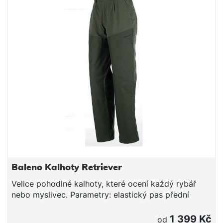
Baleno Kalhoty Retriever
Velice pohodlné kalhoty, které ocení každý rybář
nebo myslivec. Parametry: elastický pas přední
poklopec na zip jedna zadní kapsa na suchý zip dvě
kapsy kalhot 100% polyester Baleno je jméno značky
1 399 Kč
od