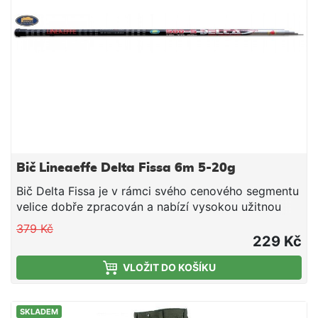
Bič Lineaeffe Delta Fissa 6m 5-20g
Bič Delta Fissa je v rámci svého cenového segmentu
velice dobře zpracován a nabízí vysokou užitnou
hodnotu. Je postaven na Top Fiberglass blanku,
379 Kč
který snese hrubší zacházení, než blanky čistě
229 Kč
uhlíkové. Proto jej ocení především začínající
VLOŽIT DO KOŠÍKU
plavačkáři. Parametry: Délka 6m Vrhací zátěž 5-20g
Počet dílů 5 Přepravní délka 125cm Váha 430g
SKLADEM