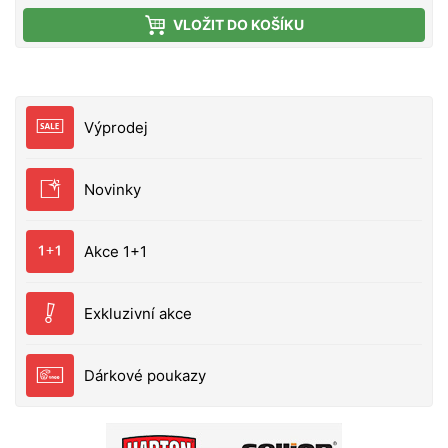
kterém díky důkladnému pletení nedochází ke
VLOŽIT DO KOŠÍKU
svévolnému trhání punčochy a zároveň se výborně
plní i velmi jemnými částicemi, čímž budete moci
spolu s nástrahou poslat do vody i maximálně
atraktivní návnadu přímo na montáži. PVA punčocha
se po čase přímo úměrném teplotě vody rozpustí a
Výprodej
tak uvolní krmnou směs v bezprostřední blízkosti
nástrahy, čímž výrazně zvýší její atraktivnost pro
kaprovité ryby. Upozornění: PVA produkty jsou
Novinky
vodou rozpustné, manipulujte s nimi proto jen se
suchýma rukama, aby nedošlo k jejich deformaci či
poškození. Technické parametry: Průměr:
Akce 1+1
35mm(široká) Délka: 10m Doba rozpustnosti: cca
40s/5°C voda
Exkluzivní akce
Dárkové poukazy