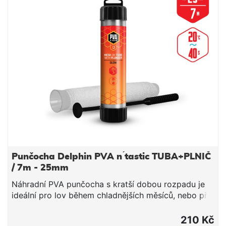
rukojetí a hliníkovou koncovkou pro možné použití
bojového pásu. Tyto pruty se staly velmi oblíbené na
australském trhu a jsou tamními podmínkami
dokonale prověřené. Dokonale se proto hodí pro
extrémní souboje s mořskými rybami. V našich
podmínkách se výborně osvědčily pro lov sumců z
lodi.Prut má tyto parametry:- Délka 210cm- Vrhací
zátěž 12lb- Počet dílů 2- Počet oček 9- Přepravní
délka 112cm- Karbonový blank XRC-48-
Vysokozátěžová HD očka- Originál FUJI sedlo
navijáku- Tvrzená EVA rukojeť
Punčocha Delphin PVA n ́tastic TUBA+PLNIČ
/ 7m - 25mm
Náhradní PVA punčocha s kratší dobou rozpadu je
ideální pro lov během chladnějších měsíců, nebo při
lovu v mělčích hloubkách, kde montáž klesá kratší
dobu ke dnu. Jedná se o vysoce kvalitní produkt, při
210 Kč