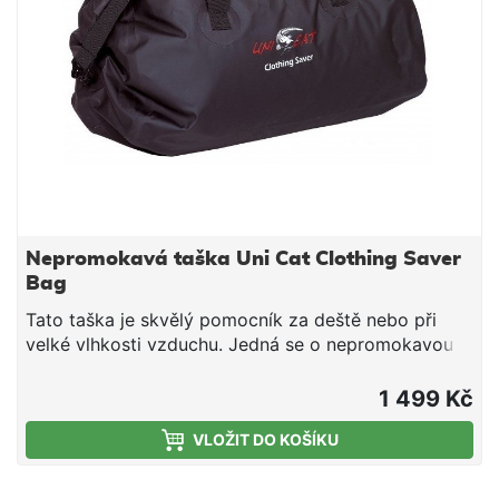
Nepromokavá taška Uni Cat Clothing Saver
Bag
Tato taška je skvělý pomocník za deště nebo při
velké vlhkosti vzduchu. Jedná se o nepromokavou
tašku, která uchová i za velmi nepříznivých
podmínek veškeré vaše věci v suchém stavu.
1 499 Kč
materiál: HDPVC 60 x 70 cm (výška x šířka)
VLOŽIT DO KOŠÍKU