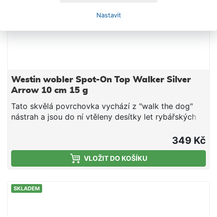
Nastavit
Westin wobler Spot-On Top Walker Silver
Arrow 10 cm 15 g
Tato skvělá povrchovka vychází z "walk the dog"
nástrah a jsou do ní vtěleny desítky let rybářských
zkušeností. Vznikla tak nástraha, která zvýší vaše
šance na chycení velké ryby. Tělo Spot-On Top
349 Kč
Walkera působí jako živé, má nadměrně velké
VLOŽIT DO KOŠÍKU
realistické oči, které vytváří okounům, bolenům,
štikám, bassům a dalším rybám terč. Vyvýšená
žebra vytváří extra vibrace. Unikátní tvar
SKLADEM
šplouchadla vydává jemné popání, které je mnohem
decentnější než u tradičního poppera. Tvar těla
Spot-On Top Walker’s mu přidává na stabilitě a