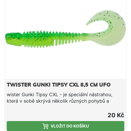
TWISTER GUNKI TIPSY CXL 8,5 CM UFO
wister Gunki Tipsy CXL - je speciální nástrahou,
která v sobě skrývá několik různých pohybů a
vibrací. Twisterový ocásek je velmi citlivý a pracuje i
při velmi jemném tažení. Tělíčko má trojúhelníkový
20 Kč
tvar posetý žebry po celé délce. V ocáskové části je
VLOŽIT DO KOŠÍKU
zúženo pro ještě lepší chod ocásku. První polovina