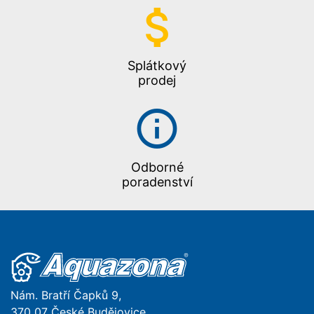
Splátkový
prodej
Odborné
poradenství
Nám. Bratří Čapků 9,
370 07 České Budějovice