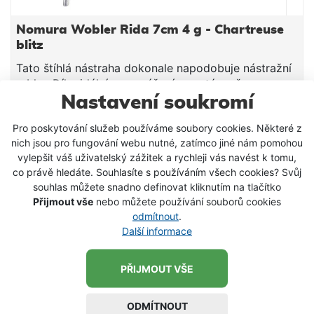
Nomura Wobler Rida 7cm 4 g - Chartreuse
blitz
Tato štíhlá nástraha dokonale napodobuje nástražní
rybku. Díky idálnímu vyvážení a systém přenosu
zátěže Magnetic Drive Tungsten a
Nastavení soukromí
aerodynamickému tvaru je ideální pro daleké hody a
189 Kč
Pro poskytování služeb používáme soubory cookies. Některé z
tak s ním lze snadno a efektivně prochytat velkou
nich jsou pro fungování webu nutné, zatímco jiné nám pomohou
VLOŽIT DO KOŠÍKU
vodní plochu. Holografické barvy nabízejí
vylepšit váš uživatelský zážitek a rychleji vás navést k tomu,
neodolatelné záblesky a lákají a dráždí i neaktivní
co právě hledáte. Souhlasíte s používáním všech cookies? Svůj
dravce. Wobler Rida je vybaven prémiovými
souhlas můžete snadno definovat kliknutím na tlačítko
SKLADEM
trojháčky BBK z černého niklu pro maximální ostrost
Přijmout vše
nebo můžete používání souborů cookies
a spolehlivost. Parametry: Délka 7 cm Hmotnost 4 g
odmítnout
.
plovoucí Pracovní hlobka: 0,5-1,5 m
Další informace
PŘIJMOUT VŠE
ODMÍTNOUT