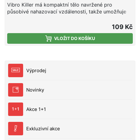
Vibro Killer má kompaktní tělo navržené pro
působivé nahazovací vzdálenosti, takže umožňuje
efektivně prohledat velké vodní plochy a rychle najít
aktivní dravce. Díky rychlému propadu se rychle
109 Kč
dostane do požadované hloubky a při vedení vytváří
VLOŽIT DO KOŠÍKU
výrazné vibrace a tlakové impulzy, které spolehlivě
provokují okouny, candáty i štiky k záběru. UV
aktivní provedení navíc zvyšuje viditelnost nástrahy
v zakalené vodě i za šera. Vlastnosti: Typ nástrahy:
cikáda (vibrační nástraha) Délka: 46 mm Hmotnost:
Výprodej
15 g Barva: Golden Rudd - GR UV aktivní provedení
Rychlý propad do hloubky Výrazné vibrace a
tlakové impulzy pro vyprovokování dravců Osazení:
Novinky
trojháčky
Akce 1+1
Exkluzivní akce