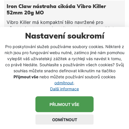
Iron Claw nástraha cikáda Vibro Killer
52mm 20g MO
Vibro Killer má kompaktní tělo navržené pro
působivé nahazovací vzdálenosti, takže umožňuje
Nastavení soukromí
efektivně prohledat velké vodní plochy a rychle najít
aktivní dravce. Díky rychlému propadu se rychle
116 Kč
Pro poskytování služeb používáme soubory cookies. Některé z
dostane do požadované hloubky a při vedení vytváří
nich jsou pro fungování webu nutné, zatímco jiné nám pomohou
VLOŽIT DO KOŠÍKU
výrazné vibrace a tlakové impulzy, které spolehlivě
vylepšit váš uživatelský zážitek a rychleji vás navést k tomu,
provokují okouny, candáty i štiky k záběru. UV
co právě hledáte. Souhlasíte s používáním všech cookies? Svůj
aktivní provedení navíc zvyšuje viditelnost nástrahy
souhlas můžete snadno definovat kliknutím na tlačítko
SKLADEM
v zakalené vodě i za šera. Vlastnosti: Typ nástrahy:
Přijmout vše
nebo můžete používání souborů cookies
cikáda (vibrační nástraha) Délka: 52 mm Hmotnost:
odmítnout
.
20 g Barva: Motoroil - MO UV aktivní provedení
Další informace
Rychlý propad do hloubky Výrazné vibrace a
tlakové impulzy pro vyprovokování dravců Osazení:
PŘIJMOUT VŠE
trojháčky
ODMÍTNOUT