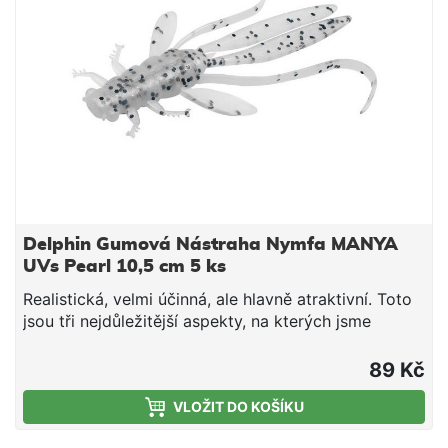
Delphin Gumová Nástraha Nymfa MANYA
UVs Pearl 10,5 cm 5 ks
Realistická, velmi účinná, ale hlavně atraktivní. Toto
jsou tři nejdůležitější aspekty, na kterých jsme
zapracovali při tvorbě nástrah MANYA UVs.
Inspirovali jsme se reálnými druhy hmyzu a vytvořili
89 Kč
ten vlastní, který poblázní každého predátora. Tělo
VLOŽIT DO KOŠÍKU
nymfy je vymodelováno s těmi nejmenšími detaily
jako jsou chloupky na nožičkách či vystouplé oči.