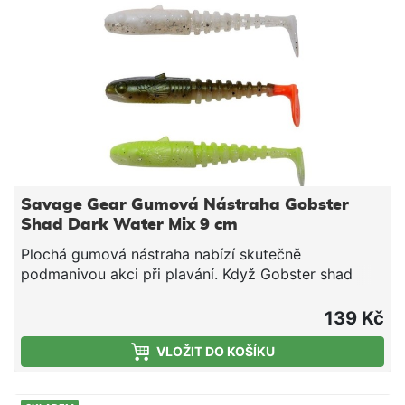
Savage Gear Gumová Nástraha Gobster
Shad Dark Water Mix 9 cm
Plochá gumová nástraha nabízí skutečně
podmanivou akci při plavání. Když Gobster shad
plave vodou, vytváří obrovské turbulence a vibrace,
které lákají pozornost predátorů. Je také super
139 Kč
všestranný – ideální pro lov na háčky EWG,
VLOŽIT DO KOŠÍKU
offsetové háčky a lze jej také snadno namontovat
na jigové hlavy. Akce a profil této nástrahy jsou
jedinečné, ideální pro chytání okounů, štik, candátů a