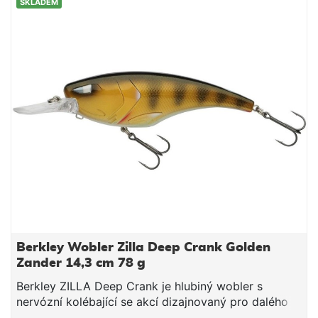
SKLADEM
téměř všech ostatních dravých ryb. • plochý profil s
propracovanými detaily • atraktivní vůně spouštějící
útok dravce • dvojité a trojité vstřikování barev •
super kopavá akce při záběru • zadní slot pro
připevnění offsetového nebo EWG háčku
Berkley Wobler Zilla Deep Crank Golden
Zander 14,3 cm 78 g
Berkley ZILLA Deep Crank je hlubiný wobler s
nervózní kolébající se akcí dizajnovaný pro dalého
hody, nebo trolling. Poškubáváním tzv. jerkováním /