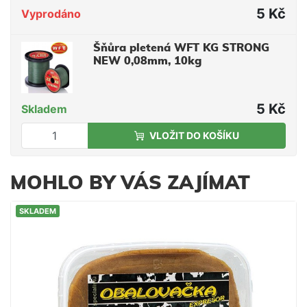
5 Kč
Vyprodáno
Šňůra pletená WFT KG STRONG
NEW 0,08mm, 10kg
5 Kč
Skladem
VLOŽIT DO KOŠÍKU
MOHLO BY VÁS ZAJÍMAT
SKLADEM