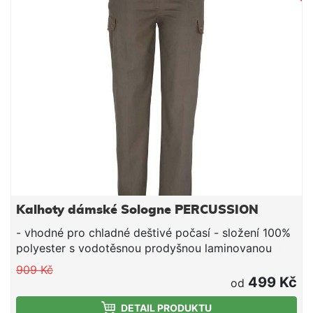
Kalhoty dámské Sologne PERCUSSION
- vhodné pro chladné deštivé počasí - složení 100%
polyester s vodotěsnou prodyšnou laminovanou
membránou, vodotěsné švy - podšívka 65%
909 Kč
polyester, 35% bavlna - 6 kapes, kapsička na nůž,
499 Kč
od
neklouzavý elastický pas, zipy na kotnících
DETAIL PRODUKTU