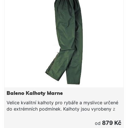
obalovačka příliš tuhá, je možné pomocí pár kapek
vody zpracovat malé množství obalovačky, které
máte v plánu okamžitě použít, do správné
konzistence. Příchuť Expresor Balení 150g
Baleno Kalhoty Marne
Velice kvalitní kalhoty pro rybáře a myslivce určené
do extrémních podmínek. Kalhoty jsou vyrobeny z
větruodolného materiálu. S kalhoty Marne bude vaše
svoboda a volnost pohybu naprosto nedotčena i při
879 Kč
od
zachování komfortních vlastností. Parametry: bez