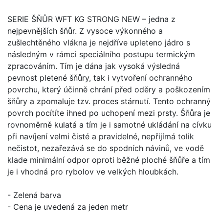
SERIE ŠŇŮR WFT KG STRONG NEW – jedna z
nejpevnějších šňůr. Z vysoce výkonného a
zušlechtěného vlákna je nejdříve upleteno jádro s
následným v rámci speciálního postupu termickým
zpracováním. Tím je dána jak vysoká výsledná
pevnost pletené šňůry, tak i vytvoření ochranného
povrchu, který účinně chrání před oděry a poškozením
šňůry a zpomaluje tzv. proces stárnutí. Tento ochranný
povrch pocítíte ihned po uchopení mezi prsty. Šňůra je
rovnoměrně kulatá a tím je i samotné ukládání na cívku
při navíjení velmi čisté a pravidelné, nepřijímá tolik
nečistot, nezařezává se do spodních návinů, ve vodě
klade minimální odpor oproti běžné ploché šňůře a tím
je i vhodná pro rybolov ve velkých hloubkách.
- Zelená barva
- Cena je uvedená za jeden metr