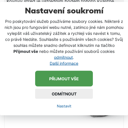
Kovový střed je ústředním bodem tohoto kvalitně
zpracovaného skládacího podběráku. Kromě něj na
Nastavení soukromí
něm najdete i pogumovanou síťku! Ta výrazně
snižuje část potřebný na vyschnutí a taktéž
610 Kč
Pro poskytování služeb používáme soubory cookies. Některé z
nepřebírá rybí pachy! Podběrák je i přes použití
nich jsou pro fungování webu nutné, zatímco jiné nám pomohou
VLOŽIT DO KOŠÍKU
vysokého počtu kovových částí velmi lehký a
vylepšit váš uživatelský zážitek a rychleji vás navést k tomu,
manipulace s jeho detailně vypracovanými částmi je
co právě hledáte. Souhlasíte s používáním všech cookies? Svůj
bezchybná. Výborně se s ním manipuluje i díky
souhlas můžete snadno definovat kliknutím na tlačítko
SKLADEM
pogumované rukojeti. Samozřejmostí jsou kovová
Přijmout vše
nebo můžete používání souborů cookies
odmítnout
.
ramena a rukojeť! Transportní délka: 60x60/170-
Další informace
76cm
PŘIJMOUT VŠE
ODMÍTNOUT
Nastavit