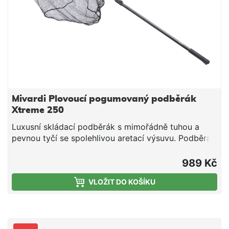
Integrované měřicí pásmo na rukojeti Boční klip pro
zavěšení (prsačky/opasek) Transportní karabina s
nylonovou šňůrou Vhodné pro okouny, candáty,
tlouště, boleny a menší až střední štiky Délka: 135-
175 cm Transportní délka: 89 cm Hloubka síťky: 40
cm Rozměr rámu: 55 x 45 cm
Mivardi Plovoucí pogumovaný podběrák
Xtreme 250
Luxusní skládací podběrák s mimořádně tuhou a
pevnou tyčí se spolehlivou aretací výsuvu. Podběrák
je kompletně plovoucí díky plovákům, umístěným v
lemování ramen a utěsněné teleskopické tyči.
989 Kč
Dlouhá ramena jsou osazena ultralehkou a velmi
VLOŽIT DO KOŠÍKU
hlubokou pogumovanou síťkou, která je maximálně
šetrná k rybám. Jedná se o nejvyšší model mezi
skládacími podběráky. Svými rozměry a možnostmi
použití téměř atakuje plnohodnotné kaprařské
podběráky. Délka: 250 cm Rozměr: 80 x 80 x 80 cm