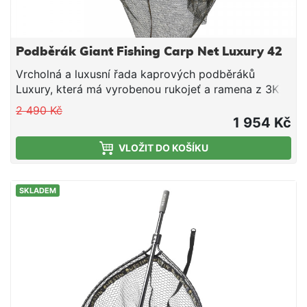
Podběrák Giant Fishing Carp Net Luxury 42
Vrcholná a luxusní řada kaprových podběráků
Luxury, která má vyrobenou rukojeť a ramena z 3K
grafitu.
2 490 Kč
1 954 Kč
VLOŽIT DO KOŠÍKU
SKLADEM