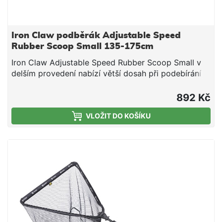
Iron Claw podběrák Adjustable Speed
Rubber Scoop Small 135-175cm
Iron Claw Adjustable Speed Rubber Scoop Small v
delším provedení nabízí větší dosah při podebírání z
vyššího břehu nebo z belly boatu, přitom zůstává
skladný díky výklopné hlavě a zasouvací rukojeti.
892 Kč
Měkká gumovaná síťka s oky 10 mm je šetrná k
VLOŽIT DO KOŠÍKU
rybám, nepoškozuje slizový film a zároveň omezuje
zamotání háčků při manipulaci. Praktický boční klip
usnadňuje nošení podběráku zavěšeného na
prsačkách či opasku, takže je ihned po ruce. Na
rukojeti je integrované měřicí pásmo pro rychlé
přeměření úlovku. Součástí balení je transportní
karabina s nylonovou šňůrou pro bezpečné
připevnění při přesunech. Vlastnosti: Šetrná
gumovaná síťka (rubber coated) Velikost ok 10 mm
Výklopná hlava podběráku Teleskopická rukojeť