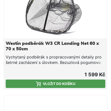
Westin podběrák W3 CR Landing Net 60 x
70 x 50cm
Vychytaný podběrák s propracovanými detaily pro
šetrné zacházení s úlovkem. Bezuzlová pogumovaná
síťka chrání povrch ryby a brání zamotávání nástrah.
Laserem gravírovaná míra na rukojeti umožňuje
1 599 Kč
rychlé změření. Jednoduchý, rychlý a spolehlivý
VLOŽIT DO KOŠÍKU
zámek rukojeti. Součástí varianty XL je odnímatelný
popruh pro snadné a ohleduplné vypuštění úlovku.
Varianta L: 60 x 70 x 50cm, délka rukojeti 100cm
Gravírovaná míra na rukojeti pro snadné měření
Bezuzlová pogumovaná síťka s logem WESTIN na