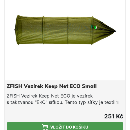
dně Velká oka na boku a nalá na dně síťky pro menší
odpor vody Masivní ale lehká konstrukce
ZFISH Vezírek Keep Net ECO Small
ZFISH Vezírek Keep Net ECO je vezírek
s takzvanou "EKO" síťkou. Tento typ síťky je textilní a
síťka je velice jemně tkaná, aby byla její očka co
nejmenší. Tyto "ECO" vezírky jsou tedy díky tomu
251 Kč
naprosto ideální k přechovávání i těch nejmenších
VLOŽIT DO KOŠÍKU
ryb bez toho, aby Vám nechtěně unikly nebo