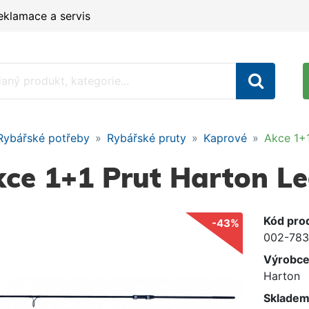
eklamace a servis
Rybářské potřeby
Rybářské pruty
Kaprové
Akce 1+
ce 1+1 Prut Harton Le
Kód pro
-43%
002-783
Výrobc
Harton
Skladem