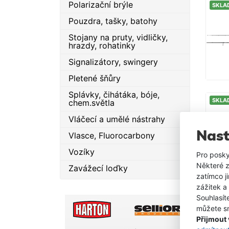
Polarizační brýle
SKLA
Pouzdra, tašky, batohy
Stojany na pruty, vidličky,
hrazdy, rohatinky
Signalizátory, swingery
Pletené šňůry
Splávky, čihátáka, bóje,
SKLA
chem.světla
Vláčecí a umělé nástrahy
Nast
Vlasce, Fluorocarbony
Vozíky
Pro posky
Některé z
Zavážecí loďky
zatímco j
zážitek a
Souhlasít
můžete sn
Přijmout