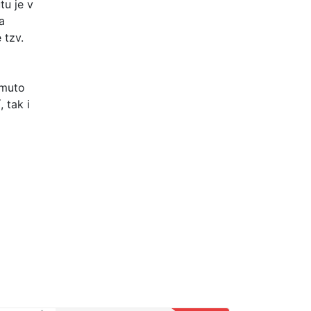
tu je v
a
 tzv.
omuto
 tak i