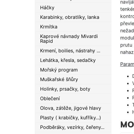
navijá
Háčky
tenké
kontro
Karabinky, obratlíky, lanka
převl
Krmítka
nežado
Kaprové návnady Mivardi
modul
Rapid
prutu 
Krmení, boilies, nástrahy ...
nahaz
Lehátka, křesla, sedačky
Param
Mořský program
Muškařské šňůry
Holinky, prsačky, boty
Oblečení
Olova, zátěže, jigové hlavy
Plasty ( krabičky, kufříky...)
MO
Podběráky, vezírky, čeřeny...