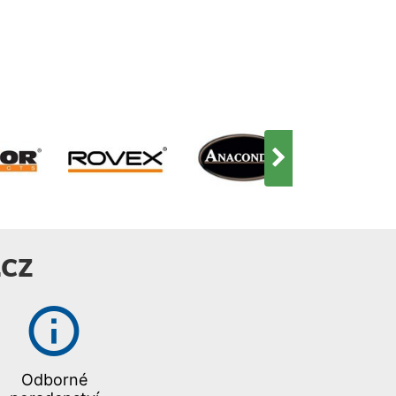
CZ
Odborné