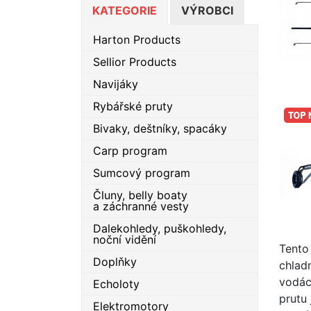
KATEGORIE
VÝROBCI
Harton Products
Sellior Products
Navijáky
Rybářské pruty
Bivaky, deštníky, spacáky
Carp program
Sumcový program
Čluny, belly boaty
a záchranné vesty
Dalekohledy, puškohledy,
noční vidění
Tento
Doplňky
chlad
vodác
Echoloty
prutu 
Elektromotory