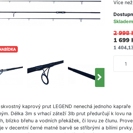
Více než
Dostupn
Sklade
2 998 
1 699 
1 404,1
 skvostný kaprový prut LEGEND nenechá jednoho kapraře
ným. Délka 3m s vrhací záteží 3lb prut předurčují k lovu na
h, blízko břehu a vodních překážek, či lovu ze člunu. Prov
je v decentní černé matné barvě se stříbrými a bílími prvky