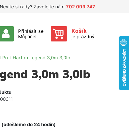
Nevíte si rady? Zavolejte nám
702 099 747
Košík
Přihlásit se
Můj účet
je prázdný
1 Prut Harton Legend 3,0m 3,0lb
gend 3,0m 3,0lb
duktu
00311
e
 (odešleme do 24 hodin)