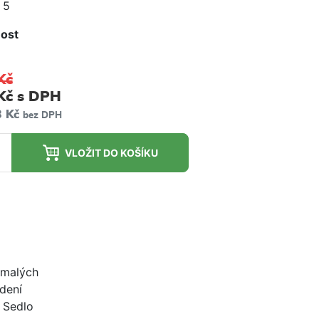
 5
ost
m
Kč
Kč
s DPH
3 Kč
bez DPH
VLOŽIT DO KOŠÍKU
 malých
edení
. Sedlo