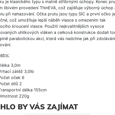
ku je klasického typu s matně stříbrnými úchopy. Konec pru
m líbivém provedení ThinEVA, což zajišťuje výborný úchop 
lu při nahazování. Očka prutu jsou typu SIC a první očko je
ečné, což umožňuje lepší náběh vlasce s omezením tak
cího kroucení vlasce. Použití nejkvalitnějších vysoce
ovaných uhlíkových vláken a celková konstrukce dodali t
plně parabolickou akci, která vás nadchne jak při zdolávání,
ování.
etry:
Délka 3,0m
Vrhací zátěž 3,0lb
Počet oček 6
Počet dílů 2
Transportní délka 155cm
Hmotnost 220g
HLO BY VÁS ZAJÍMAT