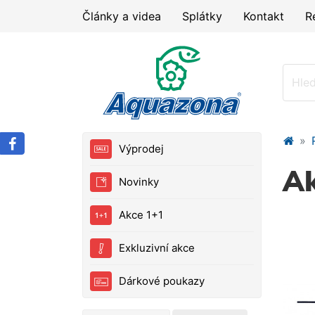
Články a videa
Splátky
Kontakt
R
Výprodej
Ak
Novinky
Akce 1+1
Exkluzivní akce
Dárkové poukazy