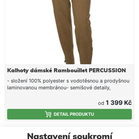
Kalhoty dámské Rambouillet PERCUSSION
- složení 100% polyester s vodotěsnou a prodyšnou
laminovanou membránou- semišové detaily,
gravírované knoflíky- 7 kapes včetně kapsy na nůž-
neklouzavý elastický pas- zipy na kotnících
1 399 Kč
od
DETAIL PRODUKTU
SKLADEM
Nastavení soukromí