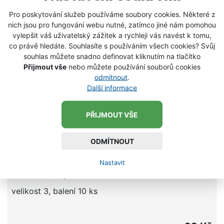
Pro poskytování služeb používáme soubory cookies. Některé z
nich jsou pro fungování webu nutné, zatímco jiné nám pomohou
vylepšit váš uživatelský zážitek a rychleji vás navést k tomu,
co právě hledáte. Souhlasíte s používáním všech cookies? Svůj
souhlas můžete snadno definovat kliknutím na tlačítko
Přijmout vše
nebo můžete používání souborů cookies
odmítnout
.
Další informace
PŘIJMOUT VŠE
ODMÍTNOUT
Nastavit
Háček Aquazona Kentaur (vel. 1, 2, 3, 4, 5,
1/0, 2/0, 3/0)
velikost 3, balení 10 ks