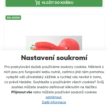
VLOŽIT DO KOŠÍKU
"slevový kupón" v posledním kroku nákupního
košíku vám příslušnou částku odečteme od celkové
ceny nákupu.Dárkové poukazy zasíláme na dobírku
SKLADEM
jako jakékoli jiné zboží. Platnost je vždy 6 měsíců od
zakoupení.V případě, že nákup nedosáhne hodnoty
dárkového poukazu, rozdílná částka se nevrací
(např. nákup za 1480Kč, dárkový poukaz v hodnotě
1500Kč. 20Kč se nevrací).V případě, že nákup
přesáhne hodnotu dárkového poukazu, zákazník
uhradí rozdíl při převzetí zboží (např. nákup za
1520Kč, dárkový poukaz v hodnotě 1500Kč.
Nastavení soukromí
Zákazník doplatí 20Kč při převzetí
Pro poskytování služeb používáme soubory cookies. Některé z
zboží).UPOZORNĚNÍ: Tento dárkový poukaz je
nich jsou pro fungování webu nutné, zatímco jiné nám pomohou
možné uplatnit pouze při nákupu v rámci
vylepšit váš uživatelský zážitek a rychleji vás navést k tomu,
internetového obchodu.
co právě hledáte. Souhlasíte s používáním všech cookies? Svůj
souhlas můžete snadno definovat kliknutím na tlačítko
Přijmout vše
nebo můžete používání souborů cookies
odmítnout
.
Návazec mořský SELLIOR
Další informace