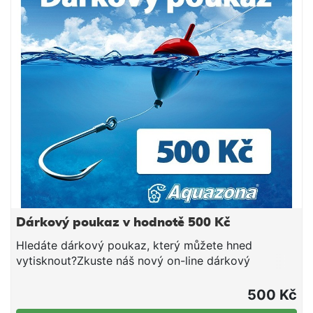
obalovačka příliš tuhá, je možné pomocí pár kapek
vody zpracovat malé množství obalovačky, které
máte v plánu okamžitě použít, do správné
konzistence. Příchuť Oliheň A1 Balení 150g
Dárkový poukaz v hodnotě 500 Kč
Hledáte dárkový poukaz, který můžete hned
vytisknout?Zkuste náš nový on-line dárkový
poukaz!Dárkové poukazy nabízíme v hodnotách
500, 1000, 1500 a 2000 Kč.Každý dárkový poukaz
500 Kč
má svůj specifický kód a po jeho zadání do pole