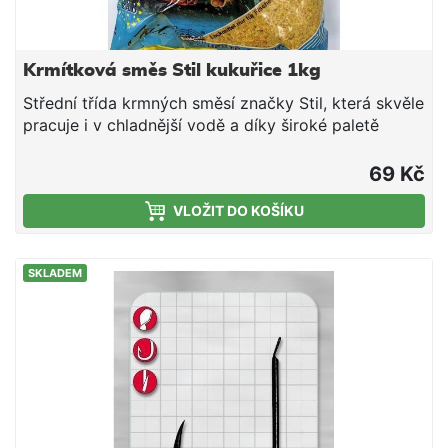
Krmítková směs Stil kukuřice 1kg
Střední třída krmných směsí značky Stil, která skvěle
pracuje i v chladnější vodě a díky široké paletě
příchutí a barevných provedení si lze vybrat tu
pravou směs pro daný revír či cílovou rybu. V rámci
69 Kč
poměru ceny a nabízené kvality tyto směsi jen těžko
VLOŽIT DO KOŠÍKU
hledají konkurenci - doporučujeme. Složení: Mleté
pečivo Mletá obilná zrna Drcená olejnatá
semena Aromata Vysoký obsah proteinů Světlá
SKLADEM
krmítková směs s příchutí scopex, která je
uzpůsobena především k lovu kaprů.