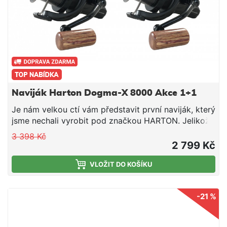
Naviják Harton Dogma-X 8000 Akce 1+1
Je nám velkou ctí vám představit první naviják, který
jsme nechali vyrobit pod značkou HARTON. Jelikož
jsme si chtěli být jistí, že opět dostanete to nejlepší
3 398 Kč
za skvělou cenu, tak jsme si dali opravdu záležet.
2 799 Kč
Vybírali jsme, testovali a hledali opravdu dlouho, ale
nyní přicházíme s něčím, co neskromně nazýváme
VLOŽIT DO KOŠÍKU
malou rybářskou revolucí. Kaprařský naviják
DOGMA-X splňuje všechny požadavky moderních
-21 %
kaprařů nejen po technologické stránce ale i
vizuální, kdy naviják vypadá zkrátka a jednoduše
zatraceně dobře… Po prvním otočení kličky navijáku