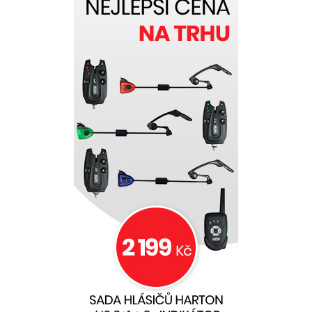
Koloseum Materiál tvořící plášť je absolutně
nepromokový zesílený polyester s vodním sloupcem
HH = 10 000mm. Veškeré švi jsou zalepeny
nepromokavou páskou a ošetřeny technologií AST
(AquaSecureTechnology). Přehoz je dodáván s
kotvícími kolíky a slídovým oknem na suchý zip.
Přehoz má všechny očekávané výhody zimních
přehozů, a tak přetváří kompaktní bivak na
dvoustěnný přístřešek, čímž na jaře a na podzim
snižuje kondenzaci a nedochází k rosení bivaku z
vnitřní strany. Až se teploty vymrští na maximum,
tak poskytne přídavné krytí a stín, který udrží
obývaný prostor nejchladnější, jak jen to bude
možné. V zimním období jste naopak schopni díky
zimnímu přehozu bivak vytopit a teplo udržet.