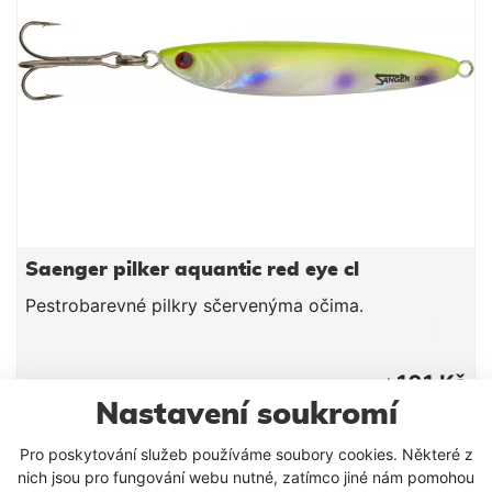
Saenger pilker aquantic red eye cl
Pestrobarevné pilkry sčervenýma očima.
101 Kč
od
Nastavení soukromí
DETAIL PRODUKTU
Pro poskytování služeb používáme soubory cookies. Některé z
nich jsou pro fungování webu nutné, zatímco jiné nám pomohou