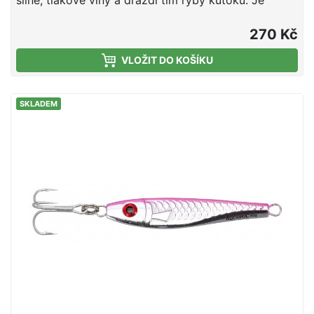
silné, tlakové vlny a dráždí tím ryby kútoku. Je
vybaven jedním trojháčkem.materiál:
ocelhmotnostCRLURED600g511860051186015118602
270 Kč
VLOŽIT DO KOŠÍKU
SKLADEM