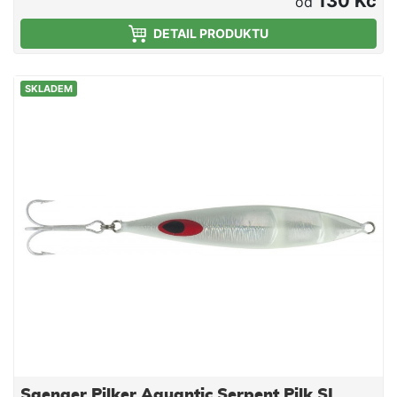
130 Kč
od
nerezové oceli Unikátní klouzavý chod napodobující
DETAIL PRODUKTU
unikající rybičku
SKLADEM
Saenger Pilker Aquantic Serpent Pilk SL