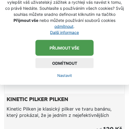
SKLADEM
vylepšit váš uživatelský zážitek a rychleji vás navést k tomu,
co právě hledáte. Souhlasíte s používáním všech cookies? Svůj
souhlas můžete snadno definovat kliknutím na tlačítko
Přijmout vše
nebo můžete používání souborů cookies
odmítnout
.
Další informace
PŘIJMOUT VŠE
ODMÍTNOUT
Nastavit
KINETIC PILKER PILKEN
Kinetic Pilken je klasický pilker ve tvaru banánu,
který prokázal, že je jedním z nejefektivnějších
pilkerů pro mořský vertikální rybolov. Bezolovnatý
zinkový materiál Ocelový háček Perma Kroužek z