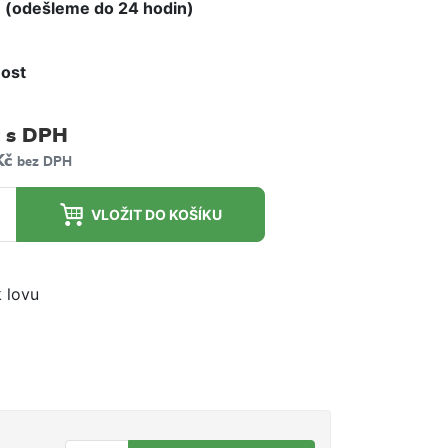
 (odešleme do 24 hodin)
ost
m
s DPH
Kč
bez DPH
VLOŽIT DO KOŠÍKU
k lovu