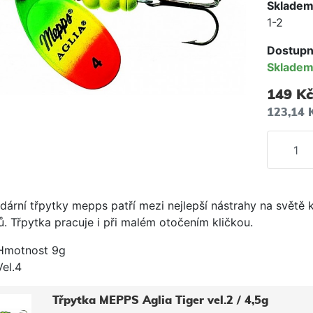
Skladem
1-2
Dostupn
Sklade
149 Kč
123,14 
dární třpytky mepps patří mezi nejlepší nástrahy na světě 
ů. Třpytka pracuje i při malém otočením kličkou.
Hmotnost 9g
Vel.4
Třpytka MEPPS Aglia Tiger vel.2 / 4,5g