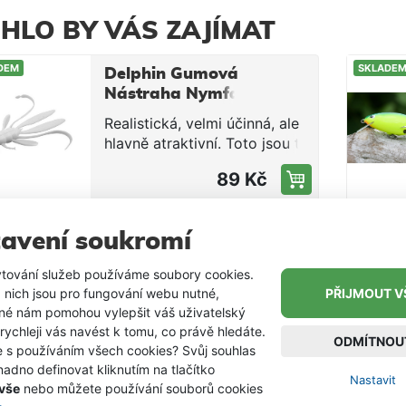
HLO BY VÁS ZAJÍMAT
DEM
SKLADE
Delphin Gumová
Nástraha Nymfa
MANYA UVs
Realistická, velmi účinná, ale
Redface 10,5 cm
hlavně atraktivní. Toto jsou tři
5 ks
nejdůležitější aspekty, na
89 Kč
kterých jsme zapracovali při
tvorbě nástrah MANYA UVs.
Inspirovali jsme se reálnými
-20 %
avení soukromí
DEM
SKLADE
druhy hmyzu a vytvořili ten
Savage Gear
vlastní, který poblázní
Wobler Gravity
tování služeb používáme soubory cookies.
každého predátora. Tělo
Crank MR
Skvěle propracovaná
 nich jsou pro fungování webu nutné,
PŘIJMOUT V
nymfy je vymodelováno s
Floating Blue
nástraha s vynikajícími
iné nám pomohou vylepšit váš uživatelský
těmi nejmenšími detaily jako
Chrome 7,3 cm
detaily. Jedná se o plovoucí
 rychleji vás navést k tomu, co právě hledáte.
jsou chloupky na nožičkách či
ODMÍTNOU
19 g
199 Kč
249 Kč
nástrahu s velkou vzlínavostí,
e s používáním všech cookies? Svůj souhlas
vystouplé oči. Tyto detaily
adno definovat kliknutím na tlačítko
takže při zastavení stoupá
Nastavit
posouvají úroveň nástrah na
 vše
nebo můžete používání souborů cookies
nahoru. Jinak se pohybuje ve
zcela nový rozměr. Všechny
DEM
SKLADE