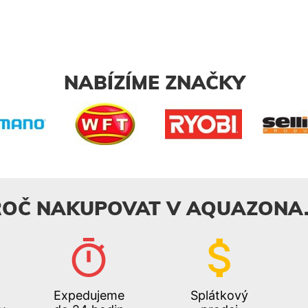
0,0mSBSPSHSBLCRGCRO3812100381210138
NABÍZÍME ZNAČKY
ROČ NAKUPOVAT V AQUAZONA.
Expedujeme
Splátkový