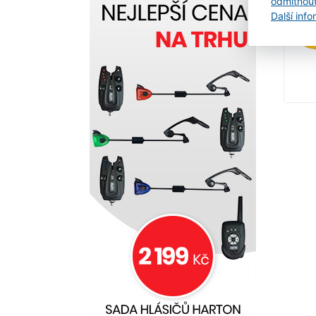
odmítnou
Další inf