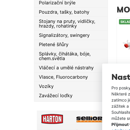
Polarizační brýle
MO
Pouzdra, tašky, batohy
Stojany na pruty, vidličky,
SKLA
hrazdy, rohatinky
Signalizátory, swingery
Pletené šňůry
Splávky, čihátáka, bóje,
chem.světla
Vláčecí a umělé nástrahy
Nast
SKLA
Vlasce, Fluorocarbony
Vozíky
Pro posky
Některé z
Zavážecí loďky
zatímco j
zážitek a
Souhlasít
můžete sn
Přijmout
SKLA