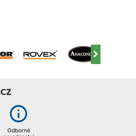
12102381210338121043812105
CZ
Odborné