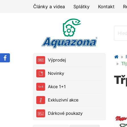
Články a videa
Splátky
Kontakt
R
Výprodej
Tř
Novinky
Tř
Akce 1+1
Exkluzivní akce
Dárkové poukazy