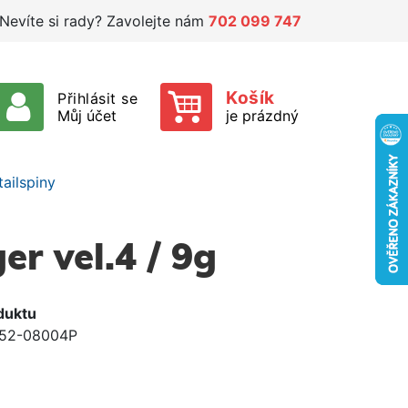
Nevíte si rady? Zavolejte nám
702 099 747
Košík
Přihlásit se
Můj účet
je prázdný
tailspiny
r vel.4 / 9g
duktu
52-08004P
e