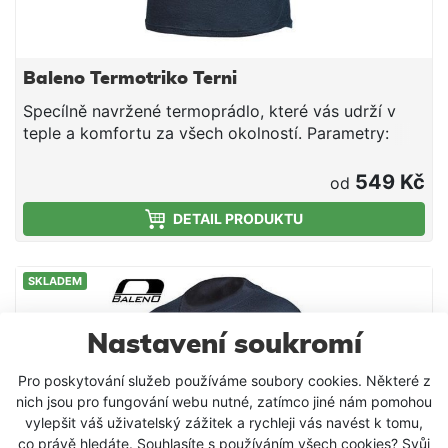
Baleno Termotriko Terni
Specílně navržené termoprádlo, které vás udrží v
teple a komfortu za všech okolností. Parametry:
termální izolace materiál 50% polyester, 50%
viskóza Baleno je jméno značky vyrábějící komfortní
549 Kč
od
oblečení pro outdoor a rekreaci. V nabídce má
DETAIL PRODUKTU
speciální ochranné obleky pro rybáře, myslivce,
které jsou nejen funkční, ale i elegantní. Baleno je
značka, která si získala silnou reputaci díky
SKLADEM
kombinaci vysoké kvality, inovativních látek a
designu, výrobě stylového a efektivního
outdoorového oblečení, vyzkoušeného zákazníky v
Nastavení soukromí
průběhu mnoha let. Baleno se stalo synonymem pro
kvalitu, inovaci a styl, oděvy jsou navrženy speciálně
Pro poskytování služeb používáme soubory cookies. Některé z
dle požadavků rybářů. Všechny byly podrobeny
nich jsou pro fungování webu nutné, zatímco jiné nám pomohou
dlouhodobým testům během rybářských vycházek.
vylepšit váš uživatelský zážitek a rychleji vás navést k tomu,
Každý, kdo měl někdy na sobě oděvy Baleno, Vám
co právě hledáte. Souhlasíte s používáním všech cookies? Svůj