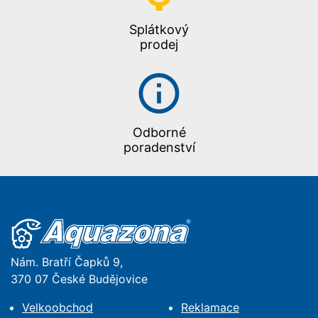
Splátkový
prodej
Odborné
poradenství
Nám. Bratří Čapků 9,
370 07 České Budějovice
Velkoobchod
Reklamace