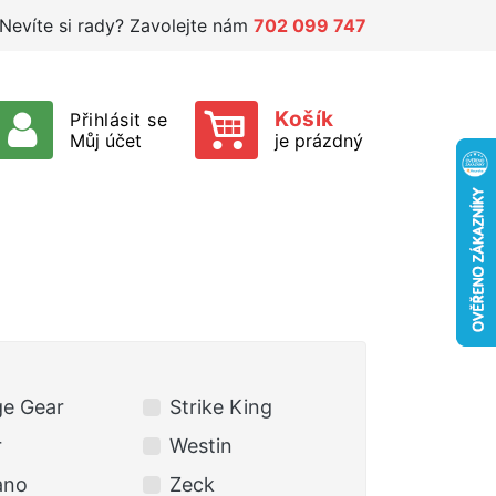
Nevíte si rady? Zavolejte nám
702 099 747
Košík
Přihlásit se
Můj účet
je prázdný
e Gear
Strike King
r
Westin
ano
Zeck