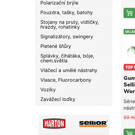
roku
Polarizační brýle
záble
typy
chras
Pouzdra, tašky, batohy
prod
skrz
dlou
Stojany na pruty, vidličky,
PU-t
hrazdy, rohatinky
na ú
krou
SKLA
a te
Signalizátory, swingery
trojh
může
14,5 
Pletené šňůry
že sk
háčk
lovu
Splávky, čihátáka, bóje,
0,7-
štik 
chem.světla
Gumo
Vláčecí a umělé nástrahy
jsou
Gum
Vlasce, Fluorocarbony
veli
Sell
mater
Vozíky
Wor
zajiš
75m
Zavážecí loďky
prav
Séri
prov
nástr
nást
Pred
69 K
Délk
roku
10ks
typy
prod