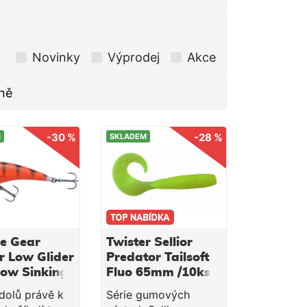
Novinky
Výprodej
Akce
ně
-30 %
-28 %
M
SKLADEM
e Gear
Twister Sellior
r Low Glider
Predator Tailsoft
low Sinking
Fluo 65mm /10ks
ger 14,5
dolů právě k
Série gumových
g