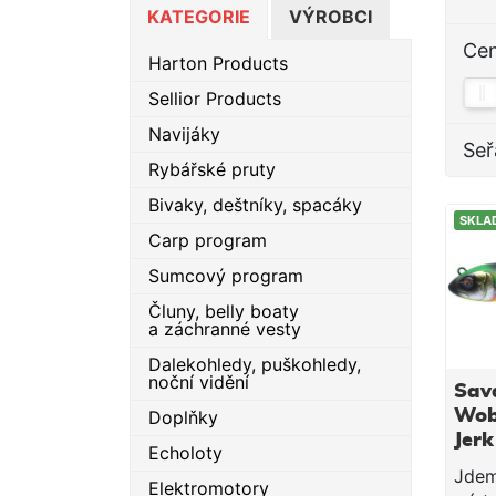
KATEGORIE
VÝROBCI
Ce
Harton Products
Sellior Products
Navijáky
Seř
Rybářské pruty
Bivaky, deštníky, spacáky
SKLA
Carp program
Sumcový program
Čluny, belly boaty
a záchranné vesty
Dalekohledy, puškohledy,
noční vidění
Sav
Doplňky
Wob
Jerk
Echoloty
Fire
Jdem
Elektromotory
cm7