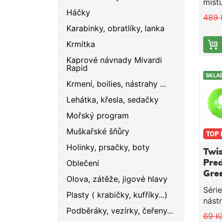
místu
Háčky
nejv
489 
Glid
Karabinky, obratlíky, lanka
hlou
Krmítka
živo
nevy
Kaprové návnady Mivardi
zlev
Rapid
SKLA
lesk
Krmení, boilies, nástrahy ...
Tato
Lehátka, křesla, sedačky
urče
jemn
Mořský program
zlom
Muškařské šňůry
doko
otev
Holinky, prsačky, boty
Twis
ty ne
Oblečení
Pred
okol
Gre
kons
Olova, zátěže, jigové hlavy
skrz
Séri
Plasty ( krabičky, kufříky...)
každ
nástr
Vlas
Podběráky, vezírky, čeřeny...
Pred
69 K
glidi