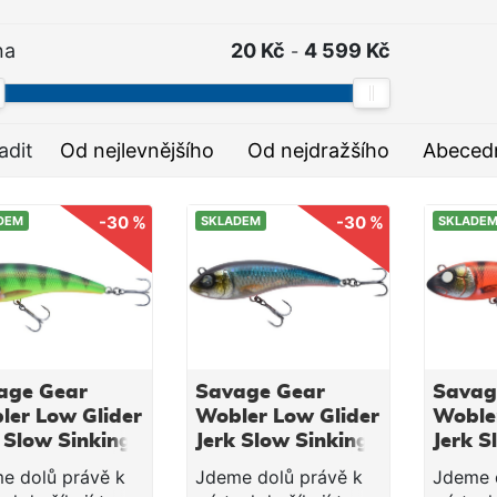
na
20 Kč
4 599 Kč
-
adit
Od nejlevnějšího
Od nejdražšího
Abeced
-30 %
-30 %
DEM
SKLADEM
SKLADE
age Gear
Savage Gear
Savag
ler Low Glider
Wobler Low Glider
Woble
 Slow Sinking
Jerk Slow Sinking
Jerk S
Tiger 14,5
Fegis 14,5 cm76 g
Red Ti
e dolů právě k
Jdeme dolů právě k
Jdeme 
6 g
cm76 