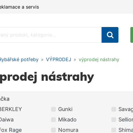
eklamace a servis
Rybářské potřeby
VÝPRODEJ
výprodej nástrahy
prodej nástrahy
ačka
BERKLEY
Gunki
Savag
Daiwa
Mikado
Sellio
Fox Rage
Nomura
Shim