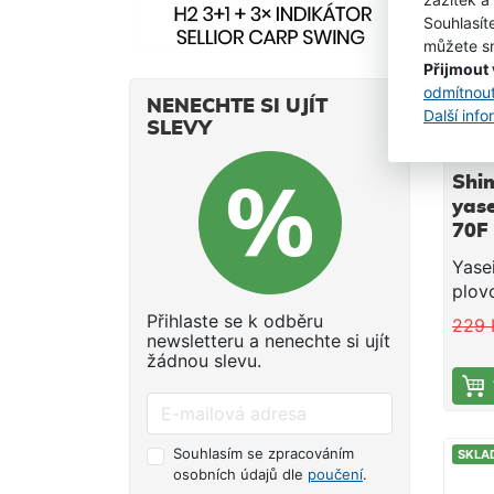
SKLA
Souhlasít
můžete sn
Přijmout
odmítnou
NENECHTE SI UJÍT
Další inf
SLEVY
Shi
yase
70F
18,
Yase
plov
cran
Přihlaste se k odběru
229 
nást
newsletteru a nenechte si ujít
žádnou slevu.
všec
Cran
Cove
pomě
Souhlasím se zpracováním
SKLA
plava
osobních údajů dle
poučení
.
efekt