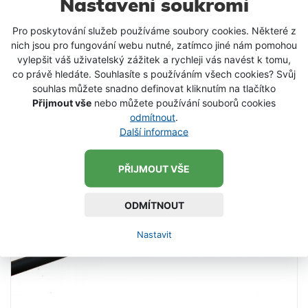
Nastavení soukromí
blank velmi lehký a zárověn velmi odolný, zajištující
výbornu detekci a přenos záběrů a sílu pro zásek i
1 399 Kč
od
Pro poskytování služeb používáme soubory cookies. Některé z
zdolávání. Lehký blank s rychlou akcí a měkkou
nich jsou pro fungování webu nutné, zatímco jiné nám pomohou
DETAIL PRODUKTU
špičku s reflexním prvkem zajistí detekci i jemných a
vylepšit váš uživatelský zážitek a rychleji vás navést k tomu,
opatrných záběrů a tuhá páteř prutu zaručí kvalitní a
co právě hledáte. Souhlasíte s používáním všech cookies? Svůj
pevný zásek a bezpěčné zdolání i velkých ryb.
souhlas můžete snadno definovat kliknutím na tlačítko
Robustní a kvalitní sedlo navijáku je
Přijmout vše
nebo můžete používání souborů cookies
opatřenoelegantní dřevěnou rukojetí. Perfetkní
odmítnout
.
varianta pro lov štik, sumců a candátů nebo mořský
Další informace
rybolov Techincké parametry: Délka: 240 cm
Transportní délka: 123 cm Hmotnost: 150 g Počet
PŘIJMOUT VŠE
Dílů: 2
ODMÍTNOUT
Nastavit