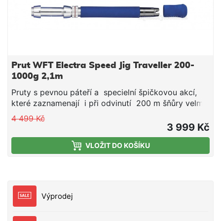
Prut WFT Electra Speed Jig Traveller 200-
1000g 2,1m
Pruty s pevnou páteří a specielní špičkovou akcí,
které zaznamenají i při odvinutí 200 m šňůry velmi
jemné záběry. Pevný uhlíkový blank je osazen
4 499 Kč
dvoupatkovými , dvojitě vyvázanými očky LTC,
3 999 Kč
vystužené specielním epoxidem, z jednoho kusu
VLOŽIT DO KOŠÍKU
vyfrézovaným hliníkovým držákem a křížovou
koncovkou na rukojeti pro nasazení na bojový pás.
Dlouhá gumová rukojeť umožňuje bez větší námahy
déletrvající rybolov. Parametry: Délka 2,1m Vrhací
zátěž 200-1000g Počet dílů 5 Přepravní délka 48cm
Výprodej
Hmotnost 530g