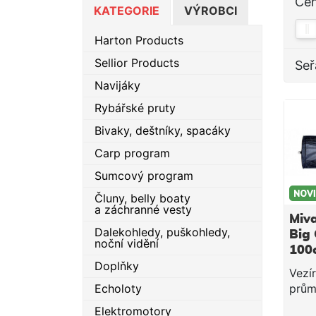
Ce
KATEGORIE
VÝROBCI
Harton Products
Sellior Products
Seř
Navijáky
Rybářské pruty
Bivaky, deštníky, spacáky
Carp program
Sumcový program
Čluny, belly boaty
a záchranné vesty
Miva
Dalekohledy, puškohledy,
Big 
noční vidění
100
Doplňky
Vezí
Echoloty
prům
jemn
Elektromotory