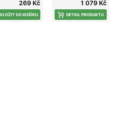
n k přechovávání
je mimořádně šetrný
269 Kč
1 079 Kč
ých kaprů.
k rybám a zároveň je
VLOŽIT DO KOŠÍKU
velmi odolný vůči
DETAIL PRODUKTU
mechanickému
poškození a
roztržení.