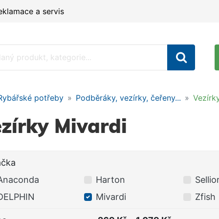
eklamace a servis
Rybářské potřeby
Podběráky, vezírky, čeřeny...
Vezírk
zírky Mivardi
ačka
Anaconda
Harton
Sellio
DELPHIN
Mivardi
Zfish