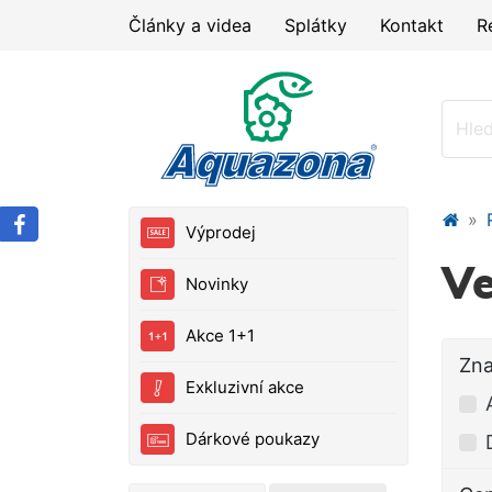
Články a videa
Splátky
Kontakt
R
Výprodej
Ve
Novinky
Akce 1+1
Zn
Exkluzivní akce
Dárkové poukazy