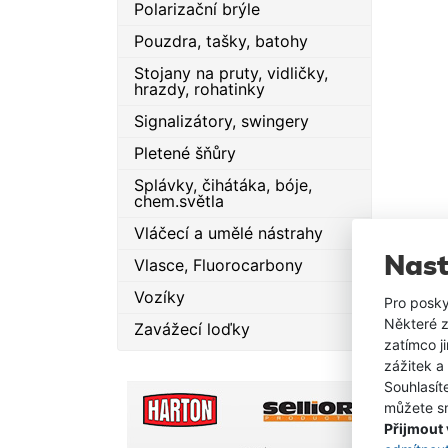
Polarizační brýle
Pouzdra, tašky, batohy
Stojany na pruty, vidličky,
hrazdy, rohatinky
Signalizátory, swingery
Pletené šňůry
Splávky, čihátáka, bóje,
chem.světla
Vláčecí a umělé nástrahy
Nast
Vlasce, Fluorocarbony
Vozíky
Pro posky
Některé z
Zavážecí loďky
zatímco j
zážitek a
Souhlasít
můžete sn
Přijmout