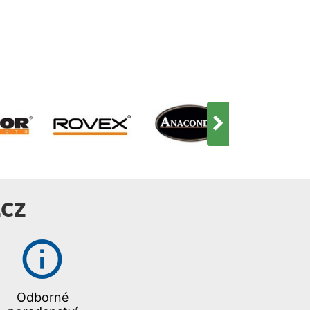
CZ
Odborné