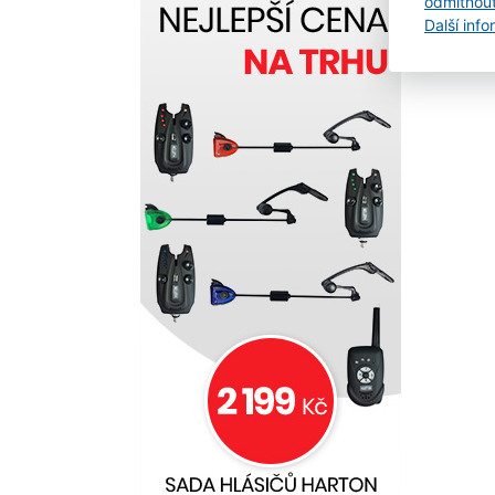
odmítnou
Další inf