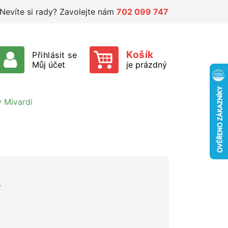
Nevíte si rady? Zavolejte nám
702 099 747
Košík
Přihlásit se
Můj účet
je prázdný
y Mivardi
r