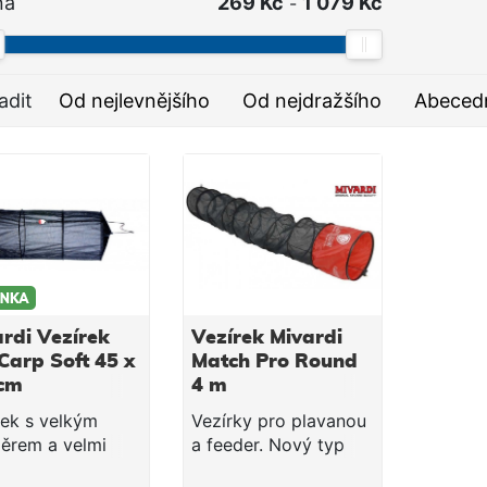
na
269 Kč
1 079 Kč
-
adit
Od nejlevnějšího
Od nejdražšího
Abeced
rdi Vezírek
Vezírek Mivardi
Carp Soft 45 x
Match Pro Round
cm
4 m
rek s velkým
Vezírky pro plavanou
ěrem a velmi
a feeder. Nový typ
ou síťkou. Je
rychleschnoucí síťky