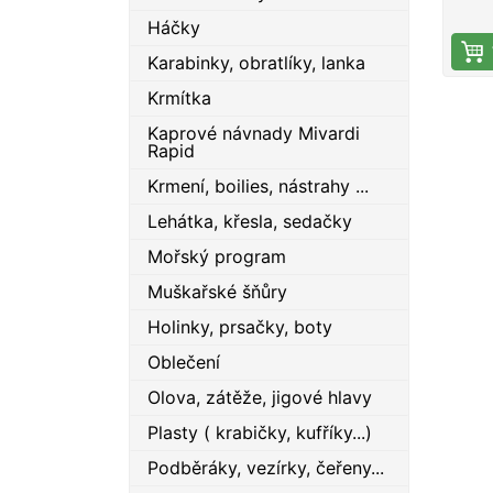
urče
Háčky
velk
Karabinky, obratlíky, lanka
Krmítka
Kaprové návnady Mivardi
Rapid
Krmení, boilies, nástrahy ...
Lehátka, křesla, sedačky
Mořský program
Muškařské šňůry
Holinky, prsačky, boty
Oblečení
Olova, zátěže, jigové hlavy
Plasty ( krabičky, kufříky...)
Podběráky, vezírky, čeřeny...