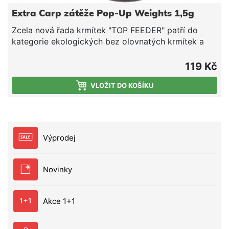
Extra Carp zátěže Pop-Up Weights 1,5g
Zcela nová řada krmítek "TOP FEEDER" patří do
kategorie ekologických bez olovnatých krmítek a
představuje výborné řešení pro moderní techniku
feeder rybolovu. Specifický tvar krmítka tzv. tunel je
119 Kč
ideální pro dostačující naplnění objemu košíku s
maximálním využitím prostoru, které krmítko nabízí.
VLOŽIT DO KOŠÍKU
V nabídce jsou varianty s odjímatelným dnem nebo
bez, díky kterému se velmi rychle můžete
přizpůsobit momentálním potřebám rybolovu v dané
lokalitě. Krmítka se dnem Vám umožnují pomalejší
Výprodej
vypadávání krmení a živých nástrach na rychle
tekoucích vodách. Díky svému barevnému odstínu
transparentní hnědé barvy krmítko dokonale splyne
Novinky
s písčitým nebo bahnitým dnem.
Akce 1+1