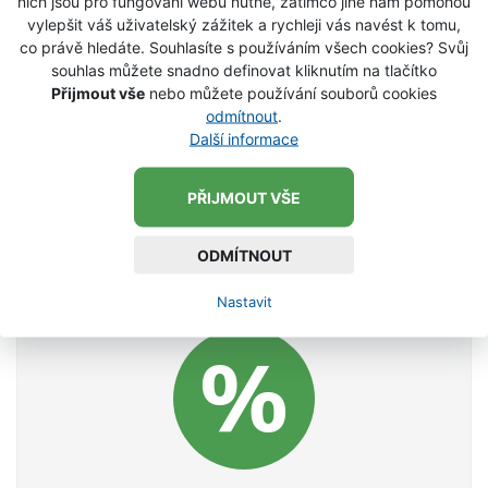
nich jsou pro fungování webu nutné, zatímco jiné nám pomohou
vylepšit váš uživatelský zážitek a rychleji vás navést k tomu,
co právě hledáte. Souhlasíte s používáním všech cookies? Svůj
souhlas můžete snadno definovat kliknutím na tlačítko
Přijmout vše
nebo můžete používání souborů cookies
odmítnout
.
Další informace
PŘIJMOUT VŠE
ODMÍTNOUT
Nastavit
NENECHTE SI UJÍT SLEVY