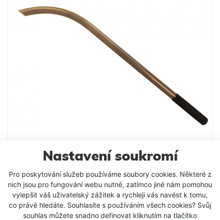
ergonomické pěnové rukojeti vám nebudou dělat
problém ani mnohočetně opakováná nahazování.
Nastavení soukromí
Delphin Vrhací Tyč Thrower 20 mm
Pro poskytování služeb používáme soubory cookies. Některé z
Lehká a velmi odolná vrhací tyč od slovenské
nich jsou pro fungování webu nutné, zatímco jiné nám pomohou
značky za bezkonkurenční cenu. Delphin THROWER
vylepšit váš uživatelský zážitek a rychleji vás navést k tomu,
je výbornou pomůckou každého rybáře při
co právě hledáte. Souhlasíte s používáním všech cookies? Svůj
zakrmování. Díky unikátnímu tvaru s ním dosáhnete
250 Kč
souhlas můžete snadno definovat kliknutím na tlačítko
bez problémů i opravdu dlouhé hody. THROWER je