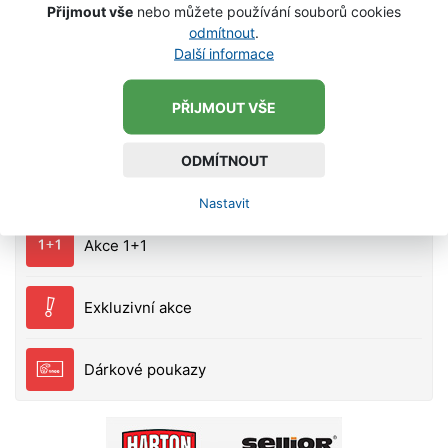
Přijmout vše
nebo můžete používání souborů cookies
vyráběn ve dvou provedeních: na vrhání krmiva do
VLOŽIT DO KOŠÍKU
odmítnout
.
průměru 20 mm. Kobra má délku 95 cm. Díky nízké
Další informace
hmotnosti (170g) a ergonomické pěnové rukojeti
vám nebudou dělat problém ani mnohočetně
PŘIJMOUT VŠE
opakováná nahazování.
Výprodej
ODMÍTNOUT
Novinky
Nastavit
Akce 1+1
Exkluzivní akce
Dárkové poukazy