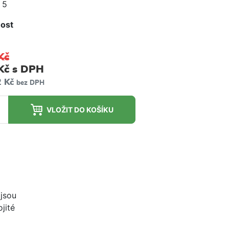
 5
ost
m
Kč
Kč
s DPH
2 Kč
bez DPH
VLOŽIT DO KOŠÍKU
 jsou
jité
.