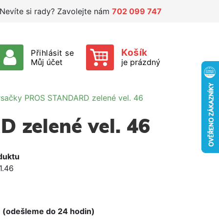
Nevíte si rady? Zavolejte nám
702 099 747
Košík
Přihlásit se
Můj účet
je prázdný
rsačky PROS STANDARD zelené vel. 46
zelené vel. 46
duktu
1.46
e
 (odešleme do 24 hodin)