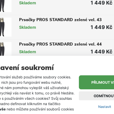
1 449 Kč
Skladem
Prsačky PROS STANDARD zelené vel. 43
1 449 Kč
Skladem
Prsačky PROS STANDARD zelené vel. 44
1 449 Kč
Skladem
avení soukromí
Prsačky PROS STANDARD zelené vel. 45
1 499 Kč
Skladem
tování služeb používáme soubory cookies.
 nich jsou pro fungování webu nutné,
PŘIJMOUT V
iné nám pomohou vylepšit váš uživatelský
 rychleji vás navést k tomu, co právě hledáte.
Prsačky PROS STANDARD zelené vel. 46
ODMÍTNOU
e s používáním všech cookies? Svůj souhlas
1 449 Kč
Skladem
adno definovat kliknutím na tlačítko
Nastavit
 vše
nebo můžete používání souborů cookies