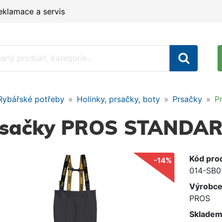
eklamace a servis
Rybářské potřeby
Holinky, prsačky, boty
Prsačky
P
sačky PROS STANDARD 
Kód pro
-14%
014-SB0
Výrobc
PROS
Skladem