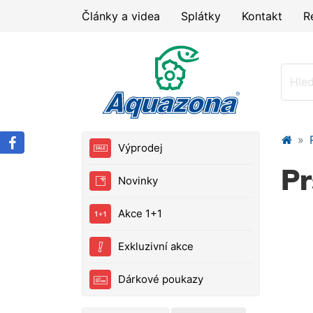
Články a videa
Splátky
Kontakt
R
Výprodej
Pr
Novinky
Akce 1+1
Exkluzivní akce
Dárkové poukazy