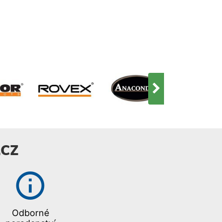
prodyšnou membránu, která
zamezuje vodě vniknout
dovnitř, ale umožňuje unikat
tělesnému potu. Jsou
posílené odolným materiálem.
V dolní části mají ručně
vyráběné boty s gumovou
podrážkou. Poutka na fixaci
brodícího pásu zajistí, že tyto
dejcháče zůstanou na svém
místě. Lehký a velmi trvanlivý
3 vrstvý materiál PROxTEX
membrána Vodotěsnost
+20.000mm Prodyšnost
CZ
+5.000MVP Japonské švy
plně pokryté páskou
Vodotěsná vnitřní kapsa
Vodotěsná kapsa na prsou
Silný brodící pás a pásky na
něj Upravitelné kšandy 3 D-
Odborné
kroužky na zavěšení