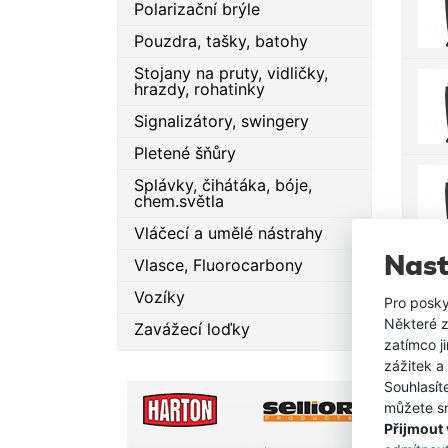
Polarizační brýle
Pouzdra, tašky, batohy
Stojany na pruty, vidličky,
hrazdy, rohatinky
Signalizátory, swingery
Pletené šňůry
Splávky, čihátáka, bóje,
chem.světla
Vláčecí a umělé nástrahy
Nast
Vlasce, Fluorocarbony
Vozíky
Pro posky
Některé z
Zavážecí loďky
zatímco j
zážitek a
Souhlasít
můžete sn
Přijmout