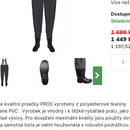
Více než
Dostupn
Sklade
1 699 
1 449 
1 197,5
e kvalitní prsačky PROS vyrobeny z polyesterové tkaniny
ené PVC . Výrobek je vhodný i k těžké rybářské práci, jako
lad výlovy. Pro dosažení maximální kvality jsou použity dvo
 a samotná bota je velmi houževnatá s robustní podrážkou