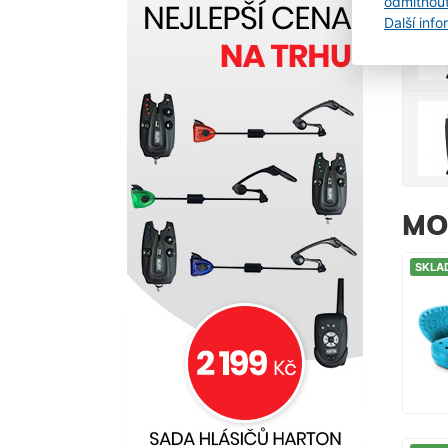
odmítnou
Další inf
MO
SKLA