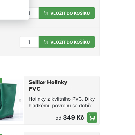
VLOŽIT DO KOŠÍKU
VLOŽIT DO KOŠÍKU
M
Sellior Holinky
PVC
Holinky z kvlitního PVC. Díky
hladkému povrchu se dobře
čistí. Na zadní straně jsou nad
349 Kč
od
patou drážky pro snažší
vyzouvání. Hrubý vzorek
zajistí stabilitu na kluzkém