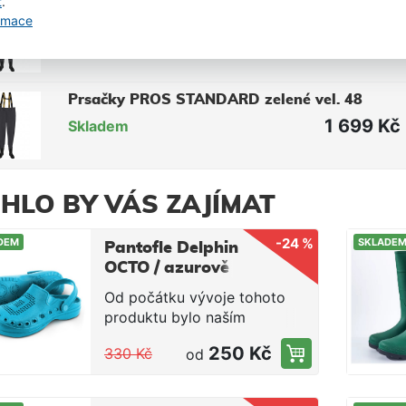
t
.
Prsačky PROS STANDARD zelené vel. 47
ormace
1 499 Kč
Skladem
Prsačky PROS STANDARD zelené vel. 48
1 699 Kč
Skladem
HLO BY VÁS ZAJÍMAT
-24 %
DEM
SKLADE
Pantofle Delphin
OCTO / azurově
modré
Od počátku vývoje tohoto
produktu bylo naším
záměrem přinést designově
250 Kč
330 Kč
od
jedinečné vsuvky, které
budou splňovat požadavky
rybářů na maximální