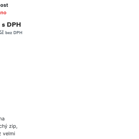
ost
áno
s DPH
Kč
bez DPH
ma
chý zip,
z velmi