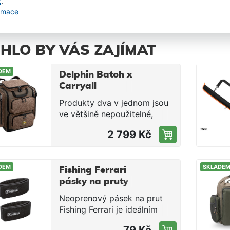
t
.
599 Kč
Skladem
ormace
HLO BY VÁS ZAJÍMAT
DEM
Delphin Batoh x
Carryall
Tranzporter
Produkty dva v jednom jsou
ve většině nepoužitelné,
právě proto se jim obloukem
2 799 Kč
vyhýbáme. Výjimku může
tvořit jen produkt, který v
obou funkcích exceluje. A
DEM
SKLADE
právě to je TRANZPORTER.
Fishing Ferrari
Volejte ho plnohodnotný
pásky na pruty
batoh! Říkejte mu
Rod Band 2 ks
Neoprenový pásek na prut
plnohodnotná carryall taška
Fishing Ferrari je ideálním
na rameno! Pravda je taková,
doplňkem pro rybáře, kteří
že ve skutečnosti je to