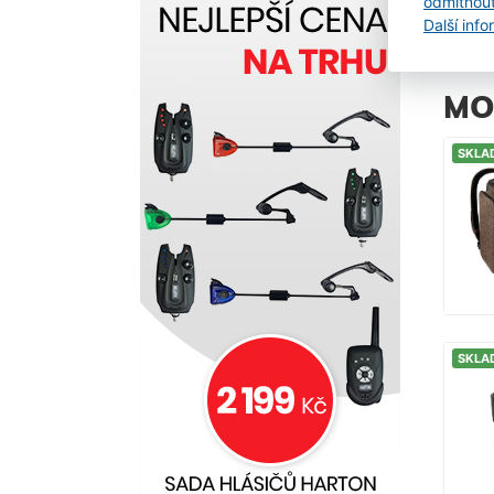
odmítnou
Další inf
MO
SKLA
SKLA