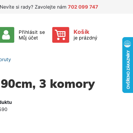
Nevíte si rady? Zavolejte nám
702 099 747
Košík
Přihlásit se
Můj účet
je prázdný
pruty
r 90cm, 3 komory
duktu
590
e