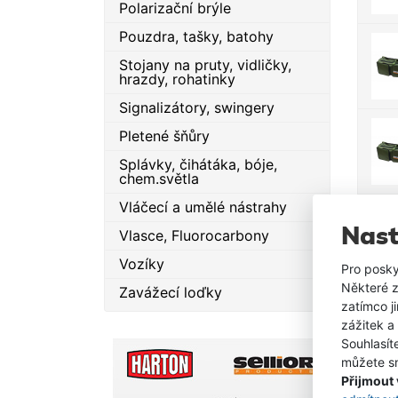
Polarizační brýle
Pouzdra, tašky, batohy
Stojany na pruty, vidličky,
hrazdy, rohatinky
Signalizátory, swingery
Pletené šňůry
Splávky, čihátáka, bóje,
chem.světla
Vláčecí a umělé nástrahy
Nast
Vlasce, Fluorocarbony
Vozíky
Pro posky
Některé z
Zavážecí loďky
zatímco j
zážitek a
Souhlasít
můžete sn
Přijmout