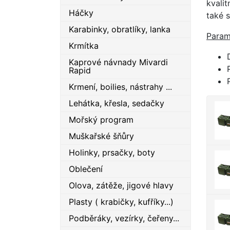
kvali
Háčky
také s
Karabinky, obratlíky, lanka
Param
Krmítka
Kaprové návnady Mivardi
Rapid
Krmení, boilies, nástrahy ...
Lehátka, křesla, sedačky
Mořský program
Muškařské šňůry
Holinky, prsačky, boty
Oblečení
Olova, zátěže, jigové hlavy
Plasty ( krabičky, kufříky...)
Podběráky, vezírky, čeřeny...