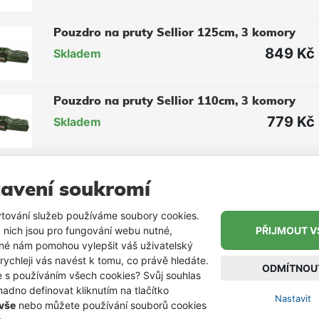
Pouzdro na pruty Sellior 125cm, 3 komory
849 Kč
Skladem
Pouzdro na pruty Sellior 110cm, 3 komory
779 Kč
Skladem
Pouzdro na pruty Sellior 100cm, 3 komory
avení soukromí
699 Kč
Skladem
tování služeb používáme soubory cookies.
 nich jsou pro fungování webu nutné,
PŘIJMOUT V
Pouzdro na pruty Sellior 90cm, 3 komory
iné nám pomohou vylepšit váš uživatelský
629 Kč
Vyprodáno
 rychleji vás navést k tomu, co právě hledáte.
ODMÍTNOU
e s používáním všech cookies? Svůj souhlas
adno definovat kliknutím na tlačítko
Nastavit
 vše
nebo můžete používání souborů cookies
Pouzdro na pruty Sellior 80cm, 3 komory