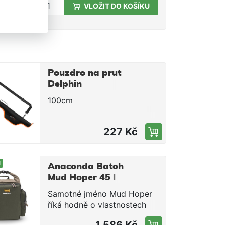
VLOŽIT DO KOŠÍKU
Pouzdro na prut
Delphin
SpinCASE EVA
100cm
100 cm
227 Kč
M
Anaconda Batoh
Mud Hoper 45 l
Samotné jméno Mud Hoper
říká hodně o vlastnostech
tohoto geniálního,