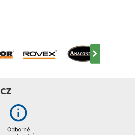
prutu. Praktický popruh přes
rameno i transportní ucha
usnadňují nošení.
CZ
Odborné