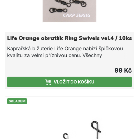
Life Orange obratlík Ring Swivels vel.4 / 10ks
Kaprařská bižuterie Life Orange nabízí špičkovou
kvalitu za velmi příznivou cenu. Všechny
komponenty byly dlouhodobě testovány.Velikost
4Balení 10ks
99 Kč
VLOŽIT DO KOŠÍKU
SKLADEM