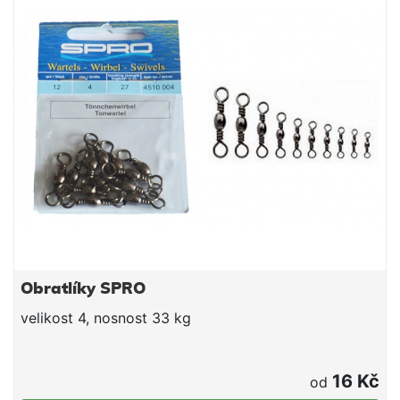
výjimečně pevné spojení bez uzlu, který by snižoval
nosnost vlasce či šňůry.
Obratlíky SPRO
velikost 4, nosnost 33 kg
16 Kč
od