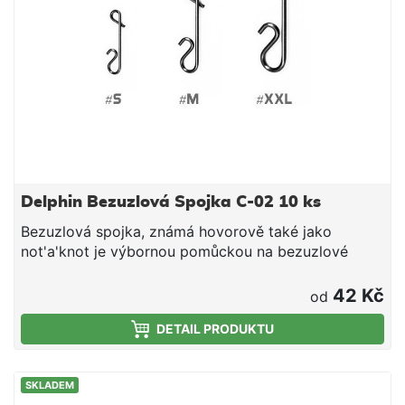
Delphin Bezuzlová Spojka C-02 10 ks
Bezuzlová spojka, známá hovorově také jako
not'a'knot je výbornou pomůckou na bezuzlové
spojování vlasce či šňůry se součástí montáže.
Spojování (například obratlíkem, háčkem, jigem či
42 Kč
od
karabinkou ...). Díky unikátnímu tvaru přes část
DETAIL PRODUKTU
připomínající háček navléknete požadovaný prvek,
následně zahákněte smyčku na vlasci, 5x obtočíte
kolem těla spojky a provlečete koncem, kam vlasec
SKLADEM
těsně zapadne. Následně dotáhnete. Tak vytvoříte