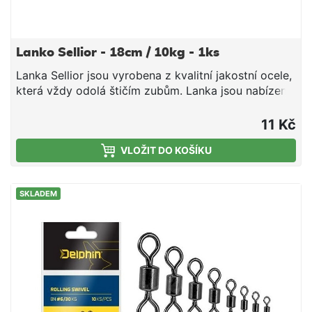
Lanko Sellior - 18cm / 10kg - 1ks
Lanka Sellior jsou vyrobena z kvalitní jakostní ocele,
která vždy odolá štičím zubům. Lanka jsou nabízeny
v široké škále velikostí (15-28cm) s nosností
10kg.Délka 18cmNosnost 10kg
11 Kč
VLOŽIT DO KOŠÍKU
SKLADEM