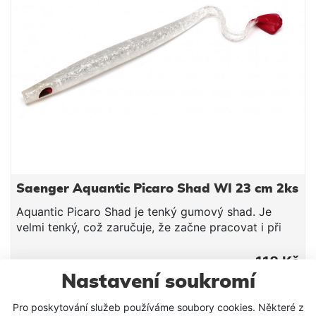
Saenger Aquantic Picaro Shad WI 23 cm 2ks
Aquantic Picaro Shad je tenký gumový shad. Je
velmi tenký, což zaručuje, že začne pracovat i při
sebemenším pohybu. Nástraha je vyrobena ze
speciálního velmi odolného UV - reaktivního
118 Kč
materiálu, který je neuvěřitelně průtažný, může
Nastavení soukromí
VLOŽIT DO KOŠÍKU
dosáhnout bez poškození až dva a půl násobek své
délky. Je extrémně odolný a na jednu nástrahu se dá
Pro poskytování služeb používáme soubory cookies. Některé z