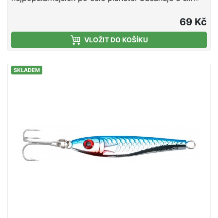
háčky, krásné barvy a kvalitní vlasec. Kvalitní vlasec
Niklové chemicky ostřené háčky Silikonová oliheň
69 Kč
Cílová ryba: makrela, treska, merlan Háček #6/0,
VLOŽIT DO KOŠÍKU
délka 150 cm, vlasec 0,80 mm
SKLADEM