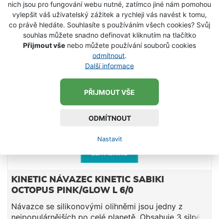
vytáhnout i několik ryb bez poškození
nich jsou pro fungování webu nutné, zatímco jiné nám pomohou
SKLADEM
nástrahy.Extrémně odolnáčástečně UV-reaktivní
vylepšit váš uživatelský zážitek a rychleji vás navést k tomu,
materiál23 cm2 ks / bal
co právě hledáte. Souhlasíte s používáním všech cookies? Svůj
souhlas můžete snadno definovat kliknutím na tlačítko
Přijmout vše
nebo můžete používání souborů cookies
odmítnout
.
Další informace
PŘIJMOUT VŠE
ODMÍTNOUT
Nastavit
KINETIC NÁVAZEC KINETIC SABIKI
OCTOPUS PINK/GLOW L 6/0
Návazce se silikonovými olihněmi jsou jedny z
nejpopulárnějších po celé planetě. Obsahuje 3 silné