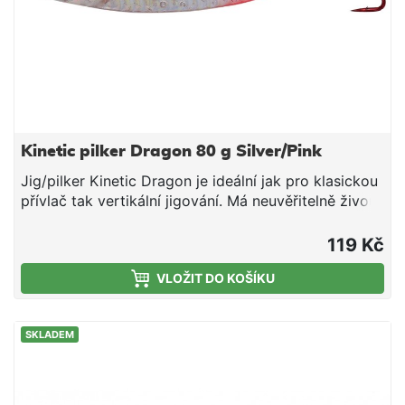
Kinetic pilker Dragon 80 g Silver/Pink
Jig/pilker Kinetic Dragon je ideální jak pro klasickou
přívlač tak vertikální jigování. Má neuvěřitelně živou
akci jak při rovnoměrném přitahování, tak propadu.
Napodobuje chutnou rybičku a perfektně funguje jak
119 Kč
na tresky obecené, tresky tmavé tak makrely.
VLOŽIT DO KOŠÍKU
Bezolovnatý zinkový materiál 3D holografické oči
Ocelový háček Perma Kroužek z nerezové oceli Živý
chod nástrahy
SKLADEM