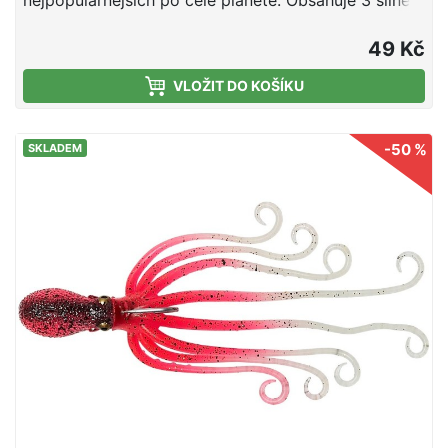
nejpopulárnějších po celé planetě. Obsahuje 3 silné
háčky, krásné barvy a kvalitní vlasec. Kvalitní vlasec
Niklové chemicky ostřené háčky Silikonová oliheň
49 Kč
Cílová ryba: makrela, treska, merlan Háček #3/0,
VLOŽIT DO KOŠÍKU
délka 115 cm, vlasec 0,70 mm
-50 %
SKLADEM