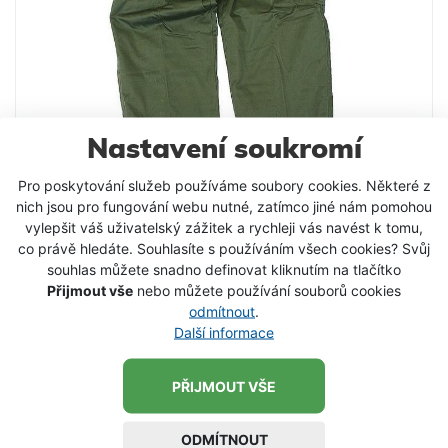
Nastavení soukromí
Pro poskytování služeb používáme soubory cookies. Některé z
nich jsou pro fungování webu nutné, zatímco jiné nám pomohou
Kalhoty s tepelnou vložkou UNIVERS
vylepšit váš uživatelský zážitek a rychleji vás navést k tomu,
Praktické zelené kalhoty s tepelnou vložkou určené
co právě hledáte. Souhlasíte s používáním všech cookies? Svůj
do chladnějšího počasí. Kalhoty jsou vhodné pro
souhlas můžete snadno definovat kliknutím na tlačítko
Přijmout vše
nebo můžete používání souborů cookies
pobyt v přírodě a ocení je každý rybář nebo
odmítnout
.
myslivec.
765 Kč
od
Další informace
DETAIL PRODUKTU
PŘIJMOUT VŠE
SKLADEM
ODMÍTNOUT