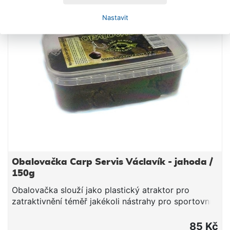
Nastavit
Obalovačka Carp Servis Václavík - jahoda /
150g
Obalovačka slouží jako plastický atraktor pro
zatraktivnění téměř jakékoli nástrahy pro sportovní
rybolov. Obalovačku namodelujete na nástrahu ve
vrstvě cca 2–4 mm. Obalovačka je nositelem nejen
85 Kč