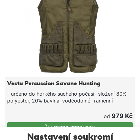
Vesta Percussion Savane Hunting
- určeno do horkého suchého počasí- složení 80%
polyester, 20% bavlna, voděodolné- ramenní
vycpávky, 2 velké spodní kapsy, 4 řady pásů na
celkem 36 patron- 2 vnitřní kapsy- barva světlá
979 Kč
od
khaki
DETAIL PRODUKTU
Nastavení soukromí