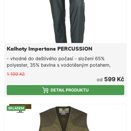
Kalhoty Impertane PERCUSSION
- vhodné do deštivého počasí - složení 65%
polyester, 35% bavlna s vodotěsným potahem,
vodotěsné švy - podšívka 65% polyester 35%
1 199 Kč
bavlna - 6 kapes, kapsička na nůž, neklouzavý
599 Kč
od
elastický pas - zesílená kolena, zipy na kotnících -
DETAIL PRODUKTU
barva khaki
SKLADEM