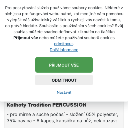
-35 %
SKLADEM
Pro poskytování služeb používáme soubory cookies. Některé z
nich jsou pro fungování webu nutné, zatímco jiné nám pomohou
vylepšit váš uživatelský zážitek a rychleji vás navést k tomu,
co právě hledáte. Souhlasíte s používáním všech cookies? Svůj
souhlas můžete snadno definovat kliknutím na tlačítko
Přijmout vše
nebo můžete používání souborů cookies
odmítnout
.
Další informace
PŘIJMOUT VŠE
ODMÍTNOUT
Nastavit
Kalhoty Tradition PERCUSSION
- pro mírné a suché počasí - složení 65% polyester,
35% bavlna - 6 kapes, kapsička na nůž, neklouzavý
elastický pas - zesílení kolen, zipy u kotníků - barva