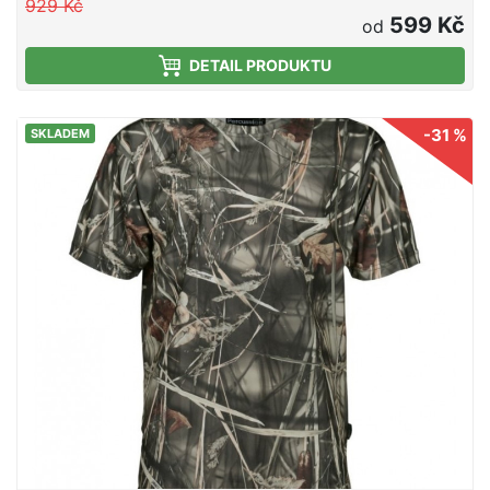
929 Kč
khaki
599 Kč
od
DETAIL PRODUKTU
-31 %
SKLADEM