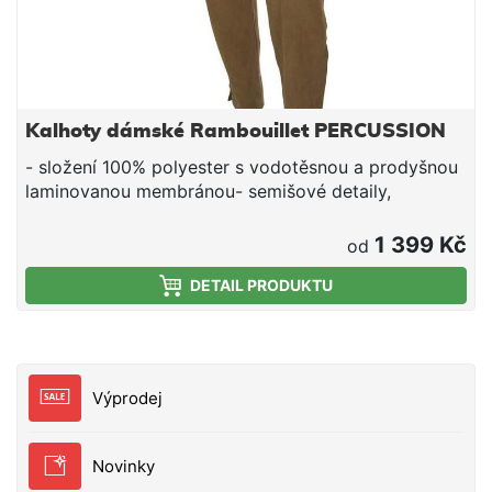
Kalhoty dámské Rambouillet PERCUSSION
- složení 100% polyester s vodotěsnou a prodyšnou
laminovanou membránou- semišové detaily,
gravírované knoflíky- 7 kapes včetně kapsy na nůž-
neklouzavý elastický pas- zipy na kotnících
1 399 Kč
od
DETAIL PRODUKTU
Výprodej
Novinky