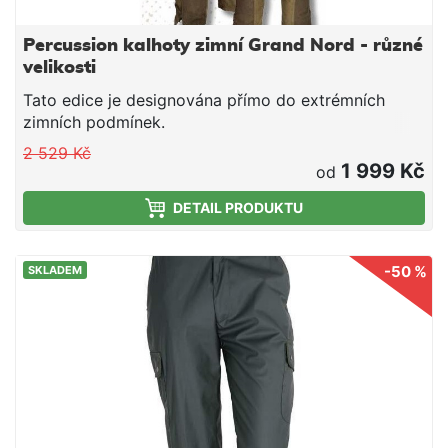
Percussion kalhoty zimní Grand Nord - různé
velikosti
Tato edice je designována přímo do extrémních
zimních podmínek.
2 529 Kč
1 999 Kč
od
DETAIL PRODUKTU
-50 %
SKLADEM